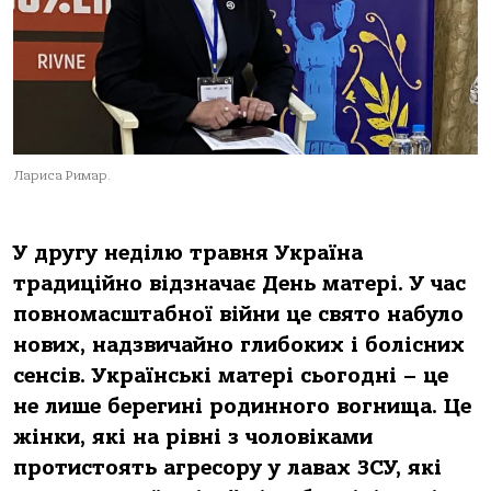
Лариса Римар.
У другу неділю травня Україна
традиційно відзначає День матері. У час
повномасштабної війни це свято набуло
нових, надзвичайно глибоких і болісних
сенсів. Українські матері сьогодні – це
не лише берегині родинного вогнища. Це
жінки, які на рівні з чоловіками
протистоять агресору у лавах ЗСУ, які