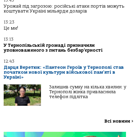
13:43
Урожай під загрозою: російські атаки портів можуть
коштувати Україні мільярди доларів
13:23
Це ми!
13:13
У Тернопільській громаді призначили
уповноваженого з питань безбар’єрності
12:43
Дарця Веретюк: «Пантеон Героїв у Тернополі став
початком нової культури військової пам’яті в
Україні»
Залишив сумку на кілька хвилин: у
Тернополі жінка привласнила
телефон підлітка
Всі новини
>