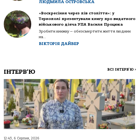
ЛЮДМИЛА ОСТРОВСЬКА
«Воскресіння через пів століття»: у
Тернополі презентували книгу про видатного
військового діяча УПА Василя Процюка
Зробити книжку — обезсмертити життя людини
на...
ВІКТОРІЯ ДАЙВЕР
ВСІ ІНТЕРВ'Ю
>
ІНТЕРВ'Ю
12:43, 6 Серпня, 2026