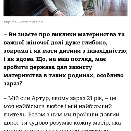
Лариса Римар з сином.
– Ви знаєте про виклики материнства та
важкої жіночої долі дуже глибоко,
зокрема і як мати дитини з інвалідністю,
і як вдова. Що, на ваш погляд, має
зробити держава для захисту
материнства в таких родинах, особливо
зараз?
– Мій син Артур, якому зараз 21 рік, – це
моя найбільша любов і мій найбільший
вчитель. Разом з ним ми пройшли довгий
шлях, і я чудово розумію кожну матір, яка
щодня стикається з нашою системою.