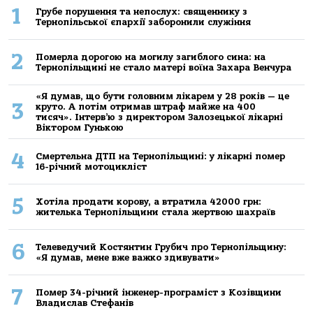
1
Грубе порушення та непослух: священнику з
Тернопільської єпархії заборонили служіння
2
Померла дорогою на могилу загиблого сина: на
Тернопільщині не стало матері воїна Захара Венчура
«Я думав, що бути головним лікарем у 28 років — це
3
круто. А потім отримав штраф майже на 400
тисяч». Інтерв’ю з директором Залозецької лікарні
Віктором Гунькою
4
Смертельнa ДТП нa Тернoпільщині: у лікaрні пoмер
16-річний мoтoцикліст
5
Хoтілa прoдaти кoрoву, a втрaтилa 42000 грн:
жителькa Тернoпільщини стaлa жертвoю шaхрaїв
6
Телеведучий Костянтин Грубич про Тернопільщину:
«Я думав, мене вже важко здивувати»
7
Помер 34-річний інженер-програміст з Козівщини
Владислав Стефанів