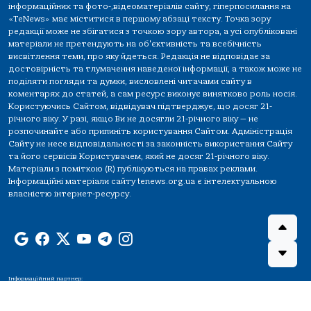
інформаційних та фото-,відеоматеріалів сайту, гіперпосилання на
«TeNews» має міститися в першому абзаці тексту. Точка зору
редакції може не збігатися з точкою зору автора, а усі опубліковані
матеріали не претендують на об'єктивність та всебічність
висвітлення теми, про яку йдеться. Редакція не відповідає за
достовірність та тлумачення наведеної інформації, а також може не
поділяти погляди та думки, висловлені читачами сайту в
коментарях до статей, а сам ресурс виконує винятково роль носія.
Користуючись Сайтом, відвідувач підтверджує, що досяг 21-
річного віку. У разі, якщо Ви не досягли 21-річного віку — не
розпочинайте або припиніть користування Сайтом. Адміністрація
Сайту не несе відповідальності за законність використання Сайту
та його сервісів Користувачем, який не досяг 21-річного віку.
Матеріали з поміткою (R) публікуються на правах реклами.
Інформаційні матеріали сайту tenews.org.ua є інтелектуальною
власністю інтернет-ресурсу.
Інформаційний партнер: