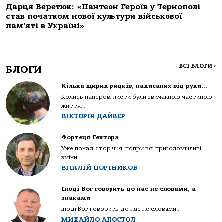
Дарця Веретюк: «Пантеон Героїв у Тернополі
став початком нової культури військової
пам’яті в Україні»
ВСІ БЛОГИ
>
БЛОГИ
Кілька щирих рядків, написаних від руки…
Колись паперові листи були звичайною частиною
життя...
ВІКТОРІЯ ДАЙВЕР
Фортеця Гектора
Уже понад сторіччя, попри всі приголомшливі
зміни...
ВІТАЛІЙ ПОРТНИКОВ
Іноді Бог говорить до нас не словами, а
знаками
Іноді Бог говорить до нас не словами...
МИХАЙЛО АПОСТОЛ