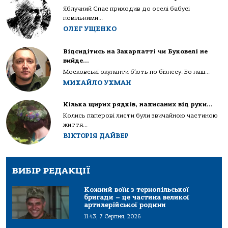
Яблучний Спас приходив до оселі бабусі
повільними...
ОЛЕГ УЩЕНКО
Відсидітись на Закарпатті чи Буковелі не
вийде…
Московські окупанти б’ють по бізнесу. Бо наш...
МИХАЙЛО УХМАН
Кілька щирих рядків, написаних від руки…
Колись паперові листи були звичайною частиною
життя...
ВІКТОРІЯ ДАЙВЕР
ВИБІР РЕДАКЦІЇ
Кожний воїн з тернопільської
бригади – це частина великої
артилерійської родини
11:43, 7 Серпня, 2026