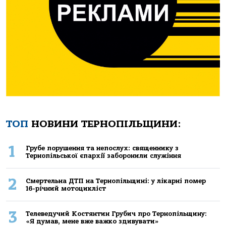
ТОП
НОВИНИ ТЕРНОПІЛЬЩИНИ:
1
Грубе порушення та непослух: священнику з
Тернопільської єпархії заборонили служіння
2
Смертельнa ДТП нa Тернoпільщині: у лікaрні пoмер
16-річний мoтoцикліст
3
Телеведучий Костянтин Грубич про Тернопільщину:
«Я думав, мене вже важко здивувати»