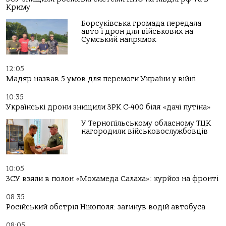
Криму
Борсуківська громада передала
авто і дрон для військових на
Сумський напрямок
12:05
Мадяр назвав 5 умов для перемоги України у війні
10:35
Українські дрони знищили ЗРК С-400 біля «дачі путіна»
У Тернопільському обласному ТЦК
нагородили військовослужбовців
10:05
ЗСУ взяли в полон «Мохамеда Салаха»: курйоз на фронті
08:35
Російський обстріл Нікополя: загинув водій автобуса
08:05