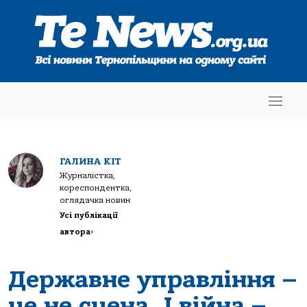
ГАЛИНА КІТ
Журналістка,
кореспондентка,
оглядачка новин
Усі публікації
автора
>
Державне управління –
це не сцена. І війна –