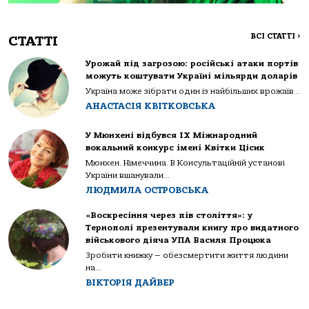
ВСІ СТАТТІ
>
СТАТТІ
Урожай під загрозою: російські атаки портів
можуть коштувати Україні мільярди доларів
Україна може зібрати один із найбільших врожаїв...
АНАСТАСІЯ КВІТКОВСЬКА
У Мюнхені відбувся IX Міжнародний
вокальний конкурс імені Квітки Цісик
Мюнхен. Німеччина. В Консультаційній установі
України вшанували...
ЛЮДМИЛА ОСТРОВСЬКА
«Воскресіння через пів століття»: у
Тернополі презентували книгу про видатного
військового діяча УПА Василя Процюка
Зробити книжку — обезсмертити життя людини
на...
ВІКТОРІЯ ДАЙВЕР