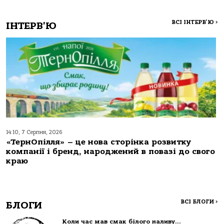
ВСІ ІНТЕРВ'Ю
>
ІНТЕРВ'Ю
14:10, 7 Серпня, 2026
«ТернОпілля» – це нова сторінка розвитку
компанії і бренд, народжений в повазі до свого
краю
ВСІ БЛОГИ
>
БЛОГИ
Коли час мав смак білого наливу…