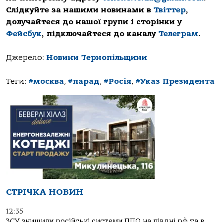
Слідкуйте за нашими новинами в
Твіттер
,
долучайтеся до нашої групи і сторінки у
Фейсбук
, підключайтеся до каналу
Телеграм
.
Джерело:
Новини Тернопільщини
Теги:
#москва
,
#парад
,
#Росія
,
#Указ Президента
СТРІЧКА НОВИН
12:35
ЗСУ знищили російські системи ППО на півдні рф та в