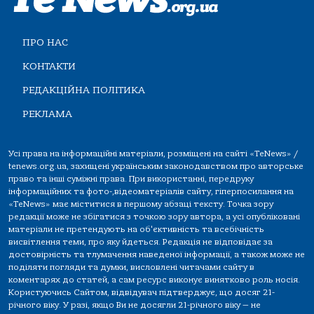
ПРО НАС
КОНТАКТИ
РЕДАКЦІЙНА ПОЛІТИКА
РЕКЛАМА
Усі права на інформаційні матеріали, розміщені на сайті «TeNews» /
tenews.org.ua, захищені українським законодавством про авторське
право та інші суміжні права. При використанні, передруку
інформаційних та фото-,відеоматеріалів сайту, гіперпосилання на
«TeNews» має міститися в першому абзаці тексту. Точка зору
редакції може не збігатися з точкою зору автора, а усі опубліковані
матеріали не претендують на об'єктивність та всебічність
висвітлення теми, про яку йдеться. Редакція не відповідає за
достовірність та тлумачення наведеної інформації, а також може не
поділяти погляди та думки, висловлені читачами сайту в
коментарях до статей, а сам ресурс виконує винятково роль носія.
Користуючись Сайтом, відвідувач підтверджує, що досяг 21-
річного віку. У разі, якщо Ви не досягли 21-річного віку — не