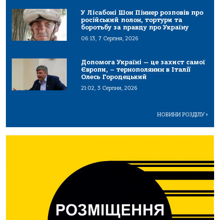
У Лісабоні Шон Піннер розповів про
російський полон, тортури та
боротьбу за правду про Україну
06:13, 7 Серпня, 2026
Допомога Україні — це захист самої
Європи, – тернополянин в Італії
Олесь Городецький
21:02, 3 Серпня, 2026
НОВИНИ РОЗДІЛУ
>