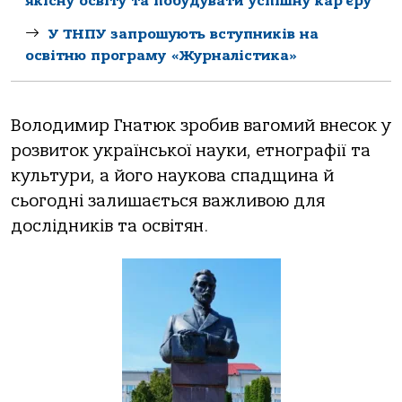
якісну освіту та побудувати успішну кар’єру
У ТНПУ запрошують вступників на
освітню програму «Журналістика»
Володимир Гнатюк зробив вагомий внесок у
розвиток української науки, етнографії та
культури, а його наукова спадщина й
сьогодні залишається важливою для
дослідників та освітян.