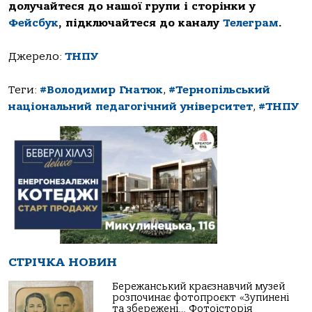
долучайтеся до нашої групи і сторінки у
Фейсбук
, підключайтеся до каналу
Телеграм
.
Джерело:
ТНПУ
Теги:
#Володимир Гнатюк
,
#Тернопільський
національний педагогічний університет
,
#ТНПУ
СТРІЧКА НОВИН
Бережанський краєзнавчий музей
розпочинає фотопроєкт «Зупинені
та збережені… Фотоісторія