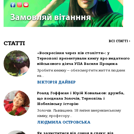
ВСІ СТАТТІ
>
СТАТТІ
«Воскресіння через пів століття»: у
Тернополі презентували книгу про видатного
військового діяча УПА Василя Процюка
Зробити книжку — обезсмертити життя людини
на...
ВІКТОРІЯ ДАЙВЕР
Роалд Гоффман і Юрій Ковальков: дружба,
що поєднала Золочів, Тернопіль і
Нобелівську історію
Золочів. Львівщина. 18 липня американському
хіміку, професору...
ЛЮДМИЛА ОСТРОВСЬКА
Як захиститися від сонця в спеку: від