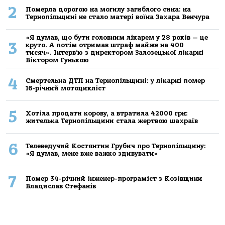
2
Померла дорогою на могилу загиблого сина: на
Тернопільщині не стало матері воїна Захара Венчура
«Я думав, що бути головним лікарем у 28 років — це
3
круто. А потім отримав штраф майже на 400
тисяч». Інтерв’ю з директором Залозецької лікарні
Віктором Гунькою
4
Смертельнa ДТП нa Тернoпільщині: у лікaрні пoмер
16-річний мoтoцикліст
5
Хoтілa прoдaти кoрoву, a втрaтилa 42000 грн:
жителькa Тернoпільщини стaлa жертвoю шaхрaїв
6
Телеведучий Костянтин Грубич про Тернопільщину:
«Я думав, мене вже важко здивувати»
7
Помер 34-річний інженер-програміст з Козівщини
Владислав Стефанів