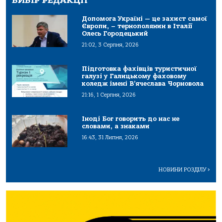
ВИБІР РЕДАКЦІЇ
Допомога Україні — це захист самої
Європи, – тернополянин в Італії
Олесь Городецький
21:02, 3 Серпня, 2026
Підготовка фахівців туристичної
галузі у Галицькому фаховому
коледж імені В’ячеслава Чорновола
21:16, 1 Серпня, 2026
Іноді Бог говорить до нас не
словами, а знаками
16:43, 31 Липня, 2026
НОВИНИ РОЗДІЛУ
>