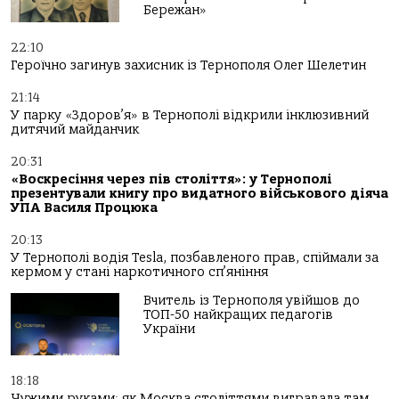
Бережан»
22:10
Героїчно загинув захисник із Тернополя Олег Шелетин
21:14
У парку «Здоров’я» в Тернополі відкрили інклюзивний
дитячий майданчик
20:31
«Воскресіння через пів століття»: у Тернополі
презентували книгу про видатного військового діяча
УПА Василя Процюка
20:13
У Тернополі водія Tesla, позбавленого прав, спіймали за
кермом у стані наркотичного сп’яніння
Вчитель із Тернополя увійшов до
ТОП-50 найкращих педагогів
України
18:18
Чужими руками: як Москва століттями вигравала там,