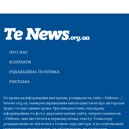
ПРО НАС
КОНТАКТИ
РЕДАКЦІЙНА ПОЛІТИКА
РЕКЛАМА
Усі права на інформаційні матеріали, розміщені на сайті «TeNews» /
tenews.org.ua, захищені українським законодавством про авторське
право та інші суміжні права. При використанні, передруку
інформаційних та фото-,відеоматеріалів сайту, гіперпосилання на
«TeNews» має міститися в першому абзаці тексту. Точка зору
редакції може не збігатися з точкою зору автора, а усі опубліковані
матеріали не претендують на об'єктивність та всебічність