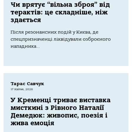
Чи врятує “вільна зброя” від
терактів: це складніше, ніж
здається
Після резонансних подій у Києва, де
спецпризначенці ліквідували озброєного
нападника...
Тарас Савчук
17 Квітня, 2026
У Кременці триває виставка
мисткині з Рівного Наталії
Демедюк: живопис, поезія і
жива емоція