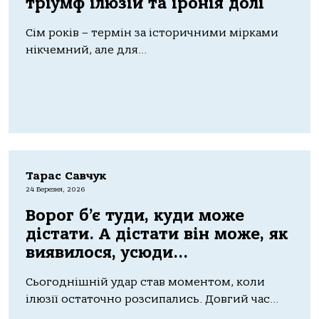
тріумф ілюзій та іронія долі
Сім років – термін за історичними мірками
нікчемний, але для...
Тарас Савчук
24 Березня, 2026
Ворог б’є туди, куди може
дістати. А дістати він може, як
виявилося, усюди…
Сьогоднішній удар став моментом, коли
ілюзії остаточно розсипались. Довгий час...