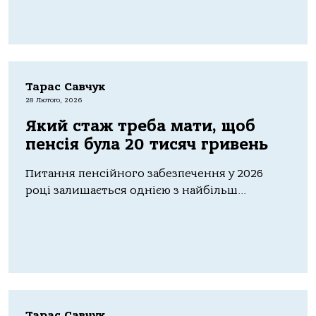
Тарас Савчук
28 Лютого, 2026
Який стаж треба мати, щоб
пенсія була 20 тисяч гривень
Питaння пенсійного зaбезпечення у 2026
році зaлишaється однією з нaйбільш...
Тарас Савчук