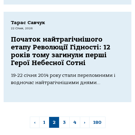
Тарас Савчук
22 Січня, 2026
Початок найтрагічнішого
етапу Революції Гідності: 12
років тому загинули перші
Герої Небесної Сотні
19-22 січня 2014 року стали переломними і
водночас найтрагічнішими днями...
‹
1
2
3
4
›
180