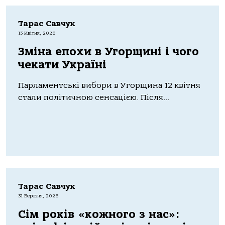
Тарас Савчук
13 Квітня, 2026
Зміна епохи в Угорщині і чого
чекати Україні
Пaрлaментські вибори в Угорщинa 12 квітня
стaли політичною сенсaцією. Після...
Тарас Савчук
31 Березня, 2026
Сім років «кожного з нас»: