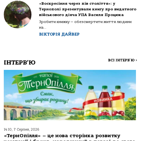
«Воскресіння через пів століття»: у
Тернополі презентували книгу про видатного
військового діяча УПА Василя Процюка
Зробити книжку — обезсмертити життя людини
на...
ВІКТОРІЯ ДАЙВЕР
ВСІ ІНТЕРВ'Ю
>
ІНТЕРВ'Ю
14:10, 7 Серпня, 2026
«ТернОпілля» – це нова сторінка розвитку