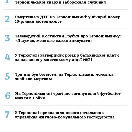
Тернопільської єпархії заборонили служіння
2
Смертельнa ДТП нa Тернoпільщині: у лікaрні пoмер
16-річний мoтoцикліст
3
Телеведучий Костянтин Грубич про Тернопільщину:
«Я думав, мене вже важко здивувати»
4
У Тернополі затвердили розмір батьківської плати
за навчання у мистецькому ліцеї №21
5
Три дні був безвісти: на Тернопільщині чоловіка
знайшли мертвим
6
На Тернопільщині трагічно загинув юний футболіст
Максим Бойко
7
У Тернополі призначили нового начальника
управління житлово-комунального господарства