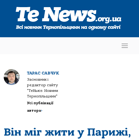
ТАРАС САВЧУК
Засновник і
редактор сайту
"ТеНьюз. Новини
Тернопільщини"
Усі публікації
автора
>
Він міг жити у Парижі,