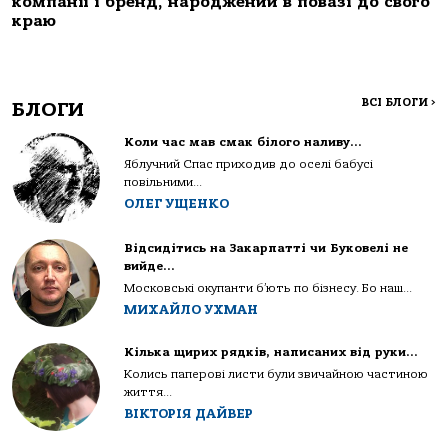
компанії і бренд, народжений в повазі до свого
краю
ВСІ БЛОГИ
>
БЛОГИ
Коли час мав смак білого наливу…
Яблучний Спас приходив до оселі бабусі
повільними...
ОЛЕГ УЩЕНКО
Відсидітись на Закарпатті чи Буковелі не
вийде…
Московські окупанти б’ють по бізнесу. Бо наш...
МИХАЙЛО УХМАН
Кілька щирих рядків, написаних від руки…
Колись паперові листи були звичайною частиною
життя...
ВІКТОРІЯ ДАЙВЕР