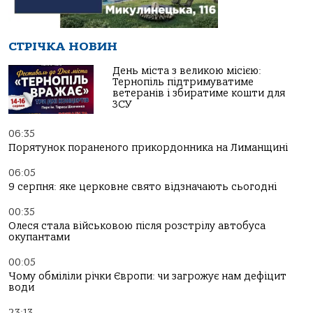
СТРІЧКА НОВИН
День міста з великою місією:
Тернопіль підтримуватиме
ветеранів і збиратиме кошти для
ЗСУ
06:35
Порятунок пораненого прикордонника на Лиманщині
06:05
9 серпня: яке церковне свято відзначають сьогодні
00:35
Олеся стала військовою після розстрілу автобуса
окупантами
00:05
Чому обміліли річки Європи: чи загрожує нам дефіцит
води
23:13