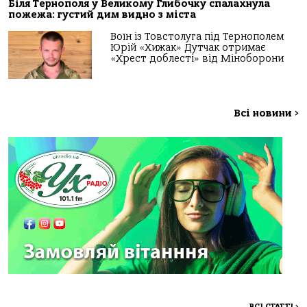
Біля Тернополя у Великому Глибочку спалахнула
пожежа: густий дим видно з міста
Воїн із Товстолуга під Тернополем
Юрій «Хижак» Дутчак отримає
«Хрест доблесті» від Міноборони
Всі новини
>
ВСІ СТАТТІ
>