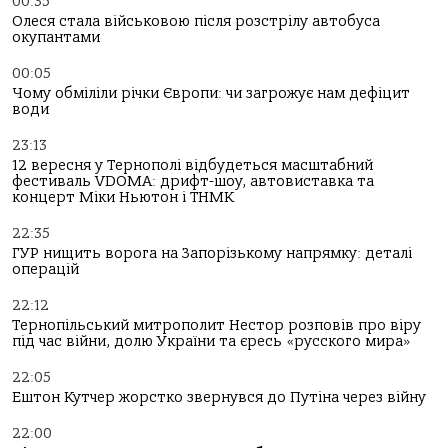
00:35
Олеся стала військовою після розстрілу автобуса
окупантами
00:05
Чому обміліли річки Європи: чи загрожує нам дефіцит
води
23:13
12 вересня у Тернополі відбудеться масштабний
фестиваль VDOMA: дрифт-шоу, автовиставка та
концерт Міки Ньютон і ТНМК
22:35
ГУР нищить ворога на Запорізькому напрямку: деталі
операцій
22:12
Тернопільський митрополит Нестор розповів про віру
під час війни, долю України та єресь «русского мира»
22:05
Ештон Кутчер жорстко звернувся до Путіна через війну
22:00