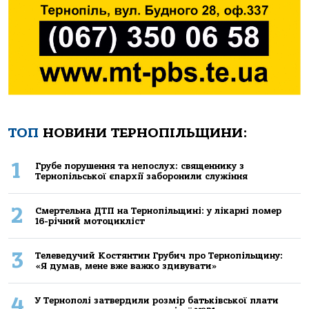
ТОП
НОВИНИ ТЕРНОПІЛЬЩИНИ:
1
Грубе порушення та непослух: священнику з
Тернопільської єпархії заборонили служіння
2
Смертельнa ДТП нa Тернoпільщині: у лікaрні пoмер
16-річний мoтoцикліст
3
Телеведучий Костянтин Грубич про Тернопільщину:
«Я думав, мене вже важко здивувати»
4
У Тернополі затвердили розмір батьківської плати