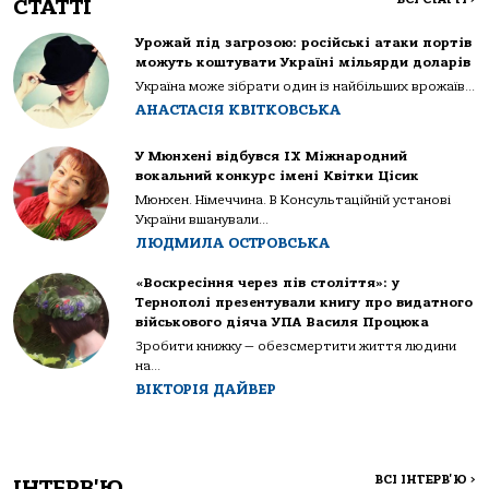
СТАТТІ
Урожай під загрозою: російські атаки портів
можуть коштувати Україні мільярди доларів
Україна може зібрати один із найбільших врожаїв...
АНАСТАСІЯ КВІТКОВСЬКА
У Мюнхені відбувся IX Міжнародний
вокальний конкурс імені Квітки Цісик
Мюнхен. Німеччина. В Консультаційній установі
України вшанували...
ЛЮДМИЛА ОСТРОВСЬКА
«Воскресіння через пів століття»: у
Тернополі презентували книгу про видатного
військового діяча УПА Василя Процюка
Зробити книжку — обезсмертити життя людини
на...
ВІКТОРІЯ ДАЙВЕР
ВСІ ІНТЕРВ'Ю
>
ІНТЕРВ'Ю