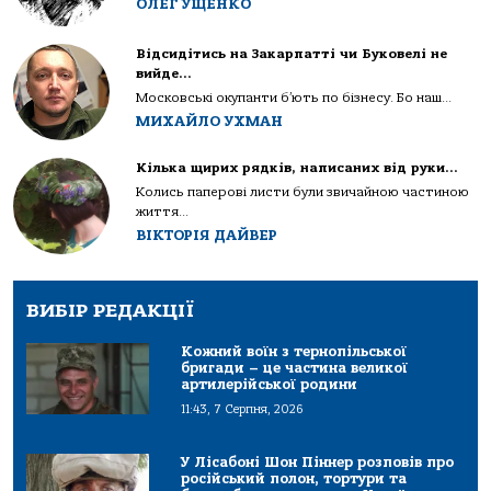
ОЛЕГ УЩЕНКО
Відсидітись на Закарпатті чи Буковелі не
вийде…
Московські окупанти б’ють по бізнесу. Бо наш...
МИХАЙЛО УХМАН
Кілька щирих рядків, написаних від руки…
Колись паперові листи були звичайною частиною
життя...
ВІКТОРІЯ ДАЙВЕР
ВИБІР РЕДАКЦІЇ
Кожний воїн з тернопільської
бригади – це частина великої
артилерійської родини
11:43, 7 Серпня, 2026
У Лісабоні Шон Піннер розповів про
російський полон, тортури та