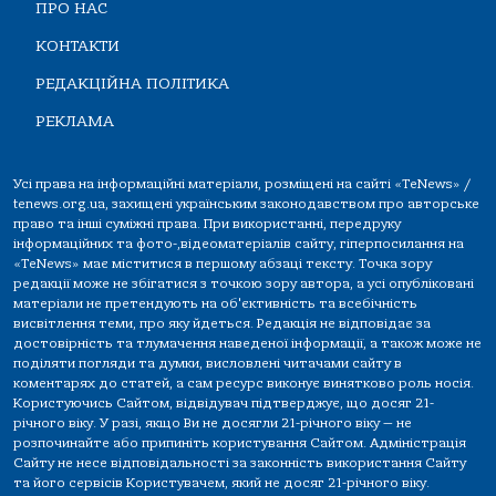
ПРО НАС
КОНТАКТИ
РЕДАКЦІЙНА ПОЛІТИКА
РЕКЛАМА
Усі права на інформаційні матеріали, розміщені на сайті «TeNews» /
tenews.org.ua, захищені українським законодавством про авторське
право та інші суміжні права. При використанні, передруку
інформаційних та фото-,відеоматеріалів сайту, гіперпосилання на
«TeNews» має міститися в першому абзаці тексту. Точка зору
редакції може не збігатися з точкою зору автора, а усі опубліковані
матеріали не претендують на об'єктивність та всебічність
висвітлення теми, про яку йдеться. Редакція не відповідає за
достовірність та тлумачення наведеної інформації, а також може не
поділяти погляди та думки, висловлені читачами сайту в
коментарях до статей, а сам ресурс виконує винятково роль носія.
Користуючись Сайтом, відвідувач підтверджує, що досяг 21-
річного віку. У разі, якщо Ви не досягли 21-річного віку — не
розпочинайте або припиніть користування Сайтом. Адміністрація
Сайту не несе відповідальності за законність використання Сайту
та його сервісів Користувачем, який не досяг 21-річного віку.