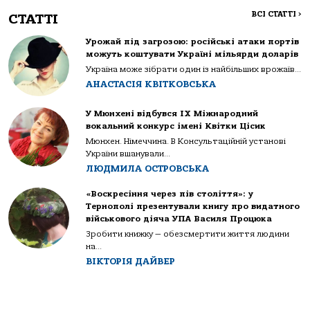
ВСІ СТАТТІ
>
СТАТТІ
Урожай під загрозою: російські атаки портів
можуть коштувати Україні мільярди доларів
Україна може зібрати один із найбільших врожаїв...
АНАСТАСІЯ КВІТКОВСЬКА
У Мюнхені відбувся IX Міжнародний
вокальний конкурс імені Квітки Цісик
Мюнхен. Німеччина. В Консультаційній установі
України вшанували...
ЛЮДМИЛА ОСТРОВСЬКА
«Воскресіння через пів століття»: у
Тернополі презентували книгу про видатного
військового діяча УПА Василя Процюка
Зробити книжку — обезсмертити життя людини
на...
ВІКТОРІЯ ДАЙВЕР