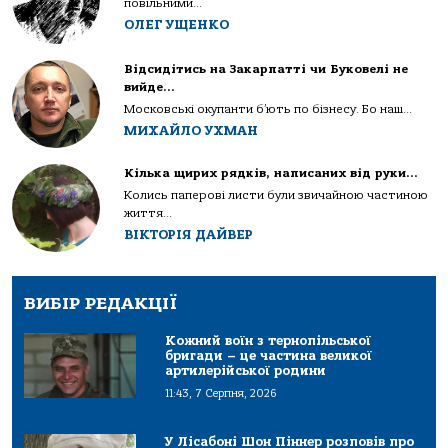
повільними...
ОЛЕГ УЩЕНКО
Відсидітись на Закарпатті чи Буковелі не
вийде…
Московські окупанти б’ють по бізнесу. Бо наш...
МИХАЙЛО УХМАН
Кілька щирих рядків, написаних від руки…
Колись паперові листи були звичайною частиною
життя...
ВІКТОРІЯ ДАЙВЕР
ВИБІР РЕДАКЦІЇ
Кожний воїн з тернопільської
бригади – це частина великої
артилерійської родини
11:43, 7 Серпня, 2026
У Лісабоні Шон Піннер розповів про