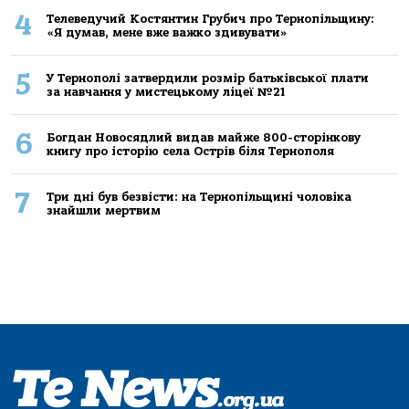
4
Телеведучий Костянтин Грубич про Тернопільщину:
«Я думав, мене вже важко здивувати»
5
У Тернополі затвердили розмір батьківської плати
за навчання у мистецькому ліцеї №21
6
Богдан Новосядлий видав майже 800-сторінкову
книгу про історію села Острів біля Тернополя
7
Три дні був безвісти: на Тернопільщині чоловіка
знайшли мертвим