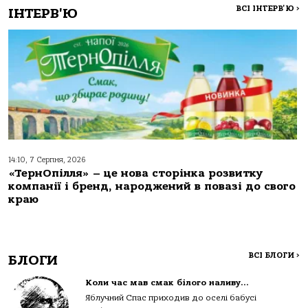
ВСІ ІНТЕРВ'Ю
>
ІНТЕРВ'Ю
14:10, 7 Серпня, 2026
«ТернОпілля» – це нова сторінка розвитку
компанії і бренд, народжений в повазі до свого
краю
ВСІ БЛОГИ
>
БЛОГИ
Коли час мав смак білого наливу…
Яблучний Спас приходив до оселі бабусі