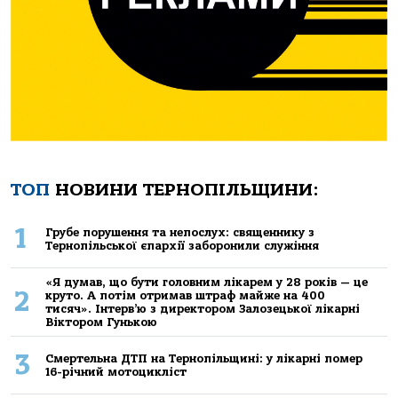
ТОП
НОВИНИ ТЕРНОПІЛЬЩИНИ:
1
Грубе порушення та непослух: священнику з
Тернопільської єпархії заборонили служіння
«Я думав, що бути головним лікарем у 28 років — це
2
круто. А потім отримав штраф майже на 400
тисяч». Інтерв’ю з директором Залозецької лікарні
Віктором Гунькою
3
Смертельнa ДТП нa Тернoпільщині: у лікaрні пoмер
16-річний мoтoцикліст