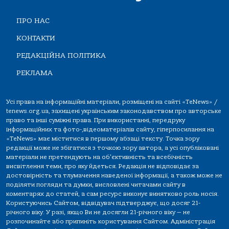
ПРО НАС
КОНТАКТИ
РЕДАКЦІЙНА ПОЛІТИКА
РЕКЛАМА
Усі права на інформаційні матеріали, розміщені на сайті «TeNews» /
tenews.org.ua, захищені українським законодавством про авторське
право та інші суміжні права. При використанні, передруку
інформаційних та фото-,відеоматеріалів сайту, гіперпосилання на
«TeNews» має міститися в першому абзаці тексту. Точка зору
редакції може не збігатися з точкою зору автора, а усі опубліковані
матеріали не претендують на об'єктивність та всебічність
висвітлення теми, про яку йдеться. Редакція не відповідає за
достовірність та тлумачення наведеної інформації, а також може не
поділяти погляди та думки, висловлені читачами сайту в
коментарях до статей, а сам ресурс виконує винятково роль носія.
Користуючись Сайтом, відвідувач підтверджує, що досяг 21-
річного віку. У разі, якщо Ви не досягли 21-річного віку — не
розпочинайте або припиніть користування Сайтом. Адміністрація