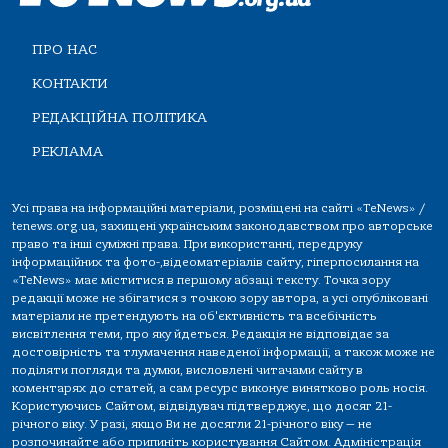
ПРО НАС
КОНТАКТИ
РЕДАКЦІЙНА ПОЛІТИКА
РЕКЛАМА
Усі права на інформаційні матеріали, розміщені на сайті «TeNews» /
tenews.org.ua, захищені українським законодавством про авторське
право та інші суміжні права. При використанні, передруку
інформаційних та фото-,відеоматеріалів сайту, гіперпосилання на
«TeNews» має міститися в першому абзаці тексту. Точка зору
редакції може не збігатися з точкою зору автора, а усі опубліковані
матеріали не претендують на об'єктивність та всебічність
висвітлення теми, про яку йдеться. Редакція не відповідає за
достовірність та тлумачення наведеної інформації, а також може не
поділяти погляди та думки, висловлені читачами сайту в
коментарях до статей, а сам ресурс виконує винятково роль носія.
Користуючись Сайтом, відвідувач підтверджує, що досяг 21-
річного віку. У разі, якщо Ви не досягли 21-річного віку — не
розпочинайте або припиніть користування Сайтом. Адміністрація