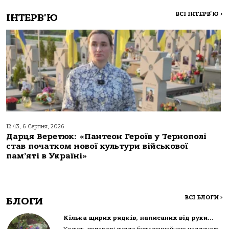
ВСІ ІНТЕРВ'Ю
>
ІНТЕРВ'Ю
12:43, 6 Серпня, 2026
Дарця Веретюк: «Пантеон Героїв у Тернополі
став початком нової культури військової
пам’яті в Україні»
ВСІ БЛОГИ
>
БЛОГИ
Кілька щирих рядків, написаних від руки…
Колись паперові листи були звичайною частиною