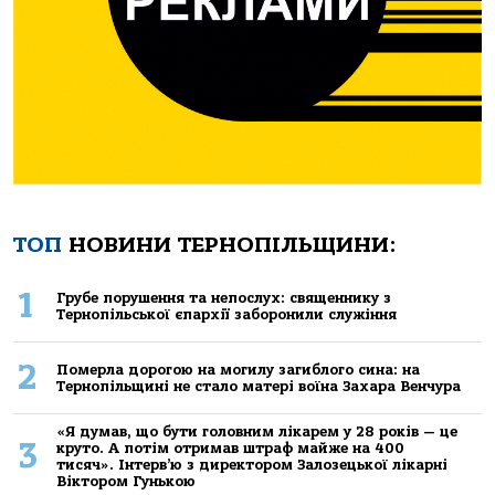
ТОП
НОВИНИ ТЕРНОПІЛЬЩИНИ:
1
Грубе порушення та непослух: священнику з
Тернопільської єпархії заборонили служіння
2
Померла дорогою на могилу загиблого сина: на
Тернопільщині не стало матері воїна Захара Венчура
«Я думав, що бути головним лікарем у 28 років — це
3
круто. А потім отримав штраф майже на 400
тисяч». Інтерв’ю з директором Залозецької лікарні
Віктором Гунькою