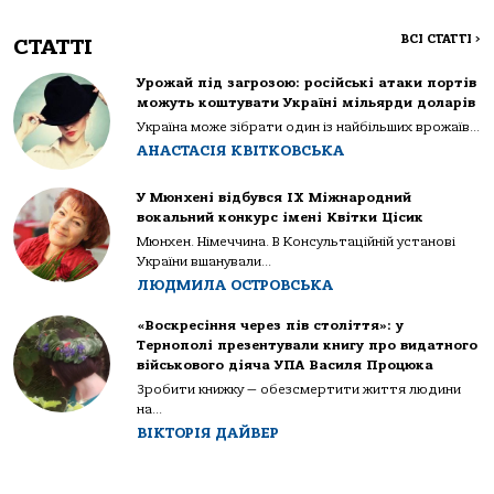
ВСІ СТАТТІ
>
СТАТТІ
Урожай під загрозою: російські атаки портів
можуть коштувати Україні мільярди доларів
Україна може зібрати один із найбільших врожаїв...
АНАСТАСІЯ КВІТКОВСЬКА
У Мюнхені відбувся IX Міжнародний
вокальний конкурс імені Квітки Цісик
Мюнхен. Німеччина. В Консультаційній установі
України вшанували...
ЛЮДМИЛА ОСТРОВСЬКА
«Воскресіння через пів століття»: у
Тернополі презентували книгу про видатного
військового діяча УПА Василя Процюка
Зробити книжку — обезсмертити життя людини
на...
ВІКТОРІЯ ДАЙВЕР