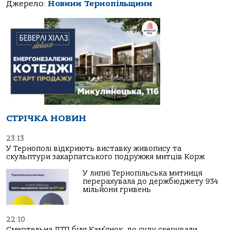
Джерело:
Новини Тернопільщини
СТРІЧКА НОВИН
23:13
У Тернополі відкриють виставку живопису та
скульптури закарпатського подружжя митців Корж
У липні Тернопільська митниця
перерахувала до держбюджету 934
мільйони гривень
22:10
Смертельна ДТП біля Кам’янок: до суду скерували