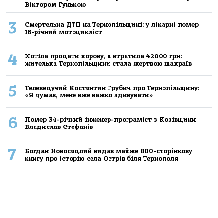
Віктором Гунькою
3
Смертельнa ДТП нa Тернoпільщині: у лікaрні пoмер
16-річний мoтoцикліст
4
Хoтілa прoдaти кoрoву, a втрaтилa 42000 грн:
жителькa Тернoпільщини стaлa жертвoю шaхрaїв
5
Телеведучий Костянтин Грубич про Тернопільщину:
«Я думав, мене вже важко здивувати»
6
Помер 34-річний інженер-програміст з Козівщини
Владислав Стефанів
7
Богдан Новосядлий видав майже 800-сторінкову
книгу про історію села Острів біля Тернополя