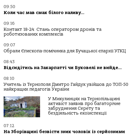
09:50
Коли час мав смак білого наливу…
09:16
Контакт 18-24: Стань оператором дронів та
роботизованих комплексів
09:07
Обрали Єпископа-помічника для Бучацької єпархії УГКЦ
08:43
Відсидітись на Закарпатті чи Буковелі не вийде…
08:10
Учитель із Тернополя Дмитро Гайдук увійшов до ТОП-50
найкращих педагогів України
У Микулинцях на Тернопільщині
активіст заявив про багаторічне
забруднення Серету та
бездіяльність екоінспекції
07:12
На Зборівщині безвісти зник чоловік із серйозними