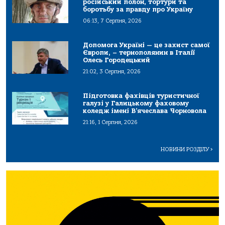
російський полон, тортури та
боротьбу за правду про Україну
06:13, 7 Серпня, 2026
Допомога Україні — це захист самої
Європи, – тернополянин в Італії
Олесь Городецький
21:02, 3 Серпня, 2026
Підготовка фахівців туристичної
галузі у Галицькому фаховому
коледж імені В’ячеслава Чорновола
21:16, 1 Серпня, 2026
НОВИНИ РОЗДІЛУ
>