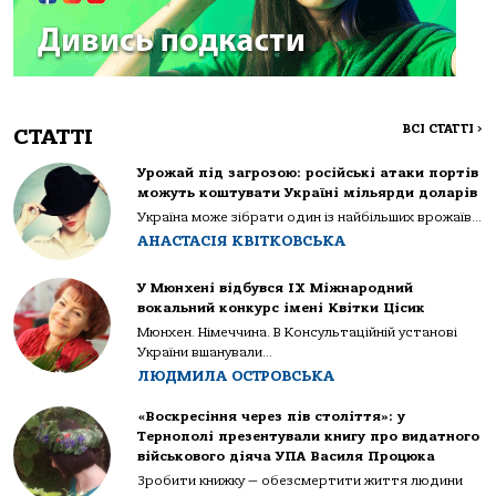
ВСІ СТАТТІ
>
СТАТТІ
Урожай під загрозою: російські атаки портів
можуть коштувати Україні мільярди доларів
Україна може зібрати один із найбільших врожаїв...
АНАСТАСІЯ КВІТКОВСЬКА
У Мюнхені відбувся IX Міжнародний
вокальний конкурс імені Квітки Цісик
Мюнхен. Німеччина. В Консультаційній установі
України вшанували...
ЛЮДМИЛА ОСТРОВСЬКА
«Воскресіння через пів століття»: у
Тернополі презентували книгу про видатного
військового діяча УПА Василя Процюка
Зробити книжку — обезсмертити життя людини