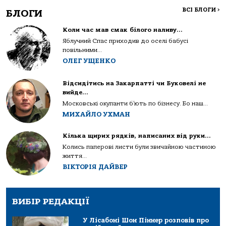
ВСІ БЛОГИ
>
БЛОГИ
Коли час мав смак білого наливу…
Яблучний Спас приходив до оселі бабусі
повільними...
ОЛЕГ УЩЕНКО
Відсидітись на Закарпатті чи Буковелі не
вийде…
Московські окупанти б’ють по бізнесу. Бо наш...
МИХАЙЛО УХМАН
Кілька щирих рядків, написаних від руки…
Колись паперові листи були звичайною частиною
життя...
ВІКТОРІЯ ДАЙВЕР
ВИБІР РЕДАКЦІЇ
У Лісабоні Шон Піннер розповів про