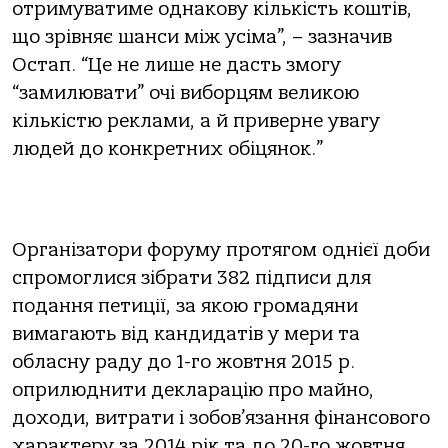
отримуватиме однакову кількість коштів,
що зрівняє шанси між усіма”, – зазначив
Остап. “Це не лише не дасть змогу
“замилювати” очі виборцям великою
кількістю реклами, а й приверне увагу
людей до конкретних обіцянок.”
Організатори форуму протягом однієї доби
спромоглися зібрати 382 підписи для
подання петиції, за якою громадяни
вимагають від кандидатів у мери та
обласну раду до 1-го жовтня 2015 р.
оприлюднити декларацію про майно,
доходи, витрати і зобов’язання фінансового
характеру за 2014 рік та до 20-го жовтня