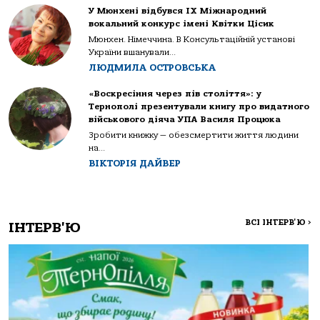
У Мюнхені відбувся IX Міжнародний
вокальний конкурс імені Квітки Цісик
Мюнхен. Німеччина. В Консультаційній установі
України вшанували...
ЛЮДМИЛА ОСТРОВСЬКА
«Воскресіння через пів століття»: у
Тернополі презентували книгу про видатного
військового діяча УПА Василя Процюка
Зробити книжку — обезсмертити життя людини
на...
ВІКТОРІЯ ДАЙВЕР
ВСІ ІНТЕРВ'Ю
>
ІНТЕРВ'Ю