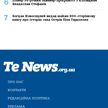
6
Помер 34-річний інженер-програміст з Козівщини
Владислав Стефанів
7
Богдан Новосядлий видав майже 800-сторінкову
книгу про історію села Острів біля Тернополя
ПРО НАС
КОНТАКТИ
РЕДАКЦІЙНА ПОЛІТИКА
РЕКЛАМА