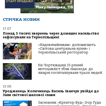
СТРІЧКА НОВИН
17:07
Понад 3 тисячі звернень через домашнє насильство
зафіксували на Тернопільщині
«Надзвичайникам» допомагають
«Світова центральна кухня» і
тернопільський ресторатор
На Чортківщині 15-річний
мотоцикліст збив пішохода: до
лікарні госпіталізували трьох людей
15:06
Уродженець Копичинець Василь Іванчук увійде до
Зали світової шахової слави
Засновник «Креатор-Буд» Ігор Гуда