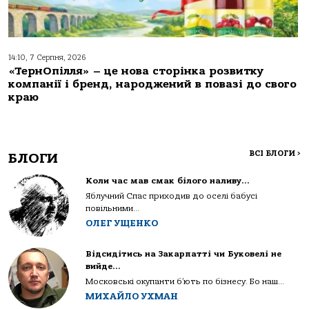
14:10, 7 Серпня, 2026
«ТернОпілля» – це нова сторінка розвитку
компанії і бренд, народжений в повазі до свого
краю
ВСІ БЛОГИ
>
БЛОГИ
Коли час мав смак білого наливу…
Яблучний Спас приходив до оселі бабусі
повільними...
ОЛЕГ УЩЕНКО
Відсидітись на Закарпатті чи Буковелі не
вийде…
Московські окупанти б’ють по бізнесу. Бо наш...
МИХАЙЛО УХМАН