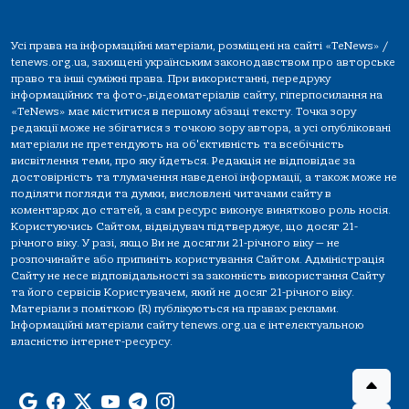
Усі права на інформаційні матеріали, розміщені на сайті «TeNews» /
tenews.org.ua, захищені українським законодавством про авторське
право та інші суміжні права. При використанні, передруку
інформаційних та фото-,відеоматеріалів сайту, гіперпосилання на
«TeNews» має міститися в першому абзаці тексту. Точка зору
редакції може не збігатися з точкою зору автора, а усі опубліковані
матеріали не претендують на об'єктивність та всебічність
висвітлення теми, про яку йдеться. Редакція не відповідає за
достовірність та тлумачення наведеної інформації, а також може не
поділяти погляди та думки, висловлені читачами сайту в
коментарях до статей, а сам ресурс виконує винятково роль носія.
Користуючись Сайтом, відвідувач підтверджує, що досяг 21-
річного віку. У разі, якщо Ви не досягли 21-річного віку — не
розпочинайте або припиніть користування Сайтом. Адміністрація
Сайту не несе відповідальності за законність використання Сайту
та його сервісів Користувачем, який не досяг 21-річного віку.
Матеріали з поміткою (R) публікуються на правах реклами.
Інформаційні матеріали сайту tenews.org.ua є інтелектуальною
власністю інтернет-ресурсу.