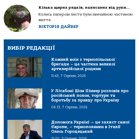
Кілька щирих рядків, написаних від руки…
Колись паперові листи були звичайною частиною
життя...
ВІКТОРІЯ ДАЙВЕР
ВИБІР РЕДАКЦІЇ
Кожний воїн з тернопільської
бригади – це частина великої
артилерійської родини
11:43, 7 Серпня, 2026
У Лісабоні Шон Піннер розповів про
російський полон, тортури та
боротьбу за правду про Україну
06:13, 7 Серпня, 2026
Допомога Україні — це захист самої
Європи, – тернополянин в Італії
Олесь Городецький
21:02, 3 Серпня, 2026