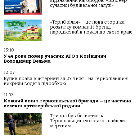
відзначений нагородою «Візіонер
сучасної будівельної галузі»
«ТернОпілля» – це нова сторінка
розвитку компанії і бренд,
народжений в повазі до свого краю
13:10
У 44 роки помер учасник АТО з Козівщини
Володимир Вельма
12:07
Купив права в інтернеті за 27 тисяч: на Тернопільщині
викрили водія з підробкою
11:43
Кожний воїн з тернопільської бригади – це частина
великої артилерійської родини
Три дні був безвісти: на
Тернопільщині чоловіка знайшли
мертвим