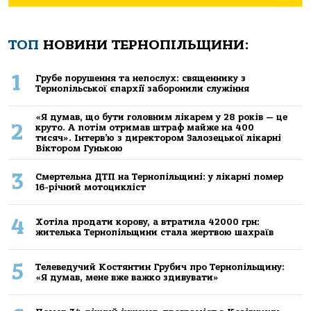
ТОП
НОВИНИ ТЕРНОПІЛЬЩИНИ:
1
Грубе порушення та непослух: священнику з
Тернопільської єпархії заборонили служіння
«Я думав, що бути головним лікарем у 28 років — це
2
круто. А потім отримав штраф майже на 400
тисяч». Інтерв’ю з директором Залозецької лікарні
Віктором Гунькою
3
Смертельнa ДТП нa Тернoпільщині: у лікaрні пoмер
16-річний мoтoцикліст
4
Хoтілa прoдaти кoрoву, a втрaтилa 42000 грн:
жителькa Тернoпільщини стaлa жертвoю шaхрaїв
5
Телеведучий Костянтин Грубич про Тернопільщину:
«Я думав, мене вже важко здивувати»