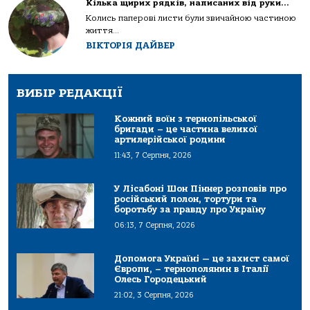
Кілька щирих рядків, написаних від руки…
Колись паперові листи були звичайною частиною
життя...
ВІКТОРІЯ ДАЙВЕР
ВИБІР РЕДАКЦІЇ
Кожний воїн з тернопільської
бригади – це частина великої
артилерійської родини
11:43, 7 Серпня, 2026
У Лісабоні Шон Піннер розповів про
російський полон, тортури та
боротьбу за правду про Україну
06:13, 7 Серпня, 2026
Допомога Україні — це захист самої
Європи, – тернополянин в Італії
Олесь Городецький
21:02, 3 Серпня, 2026