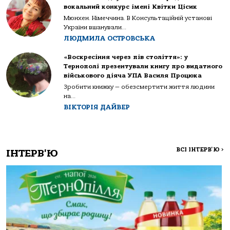
вокальний конкурс імені Квітки Цісик
Мюнхен. Німеччина. В Консультаційній установі
України вшанували...
ЛЮДМИЛА ОСТРОВСЬКА
«Воскресіння через пів століття»: у
Тернополі презентували книгу про видатного
військового діяча УПА Василя Процюка
Зробити книжку — обезсмертити життя людини
на...
ВІКТОРІЯ ДАЙВЕР
ВСІ ІНТЕРВ'Ю
>
ІНТЕРВ'Ю