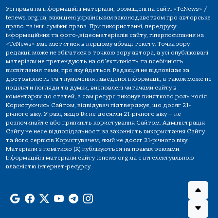
Усі права на інформаційні матеріали, розміщені на сайті «TeNews» /
tenews.org.ua, захищені українським законодавством про авторське
право та інші суміжні права. При використанні, передруку
інформаційних та фото-,відеоматеріалів сайту, гіперпосилання на
«TeNews» має міститися в першому абзаці тексту. Точка зору
редакції може не збігатися з точкою зору автора, а усі опубліковані
матеріали не претендують на об'єктивність та всебічність
висвітлення теми, про яку йдеться. Редакція не відповідає за
достовірність та тлумачення наведеної інформації, а також може не
поділяти погляди та думки, висловлені читачами сайту в
коментарях до статей, а сам ресурс виконує винятково роль носія.
Користуючись Сайтом, відвідувач підтверджує, що досяг 21-
річного віку. У разі, якщо Ви не досягли 21-річного віку — не
розпочинайте або припиніть користування Сайтом. Адміністрація
Сайту не несе відповідальності за законність використання Сайту
та його сервісів Користувачем, який не досяг 21-річного віку.
Матеріали з поміткою (R) публікуються на правах реклами.
Інформаційні матеріали сайту tenews.org.ua є інтелектуальною
власністю інтернет-ресурсу.