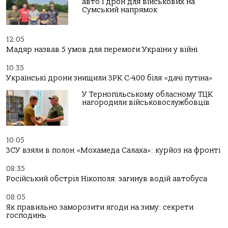
авто і дрон для військових на
Сумський напрямок
12:05
Мадяр назвав 5 умов для перемоги України у війні
10:35
Українські дрони знищили ЗРК С-400 біля «дачі путіна»
У Тернопільському обласному ТЦК
нагородили військовослужбовців
10:05
ЗСУ взяли в полон «Мохамеда Салаха»: курйоз на фронті
08:35
Російський обстріл Нікополя: загинув водій автобуса
08:05
Як правильно заморозити ягоди на зиму: секрети
господинь