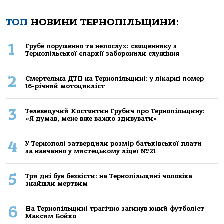
ТОП
НОВИНИ ТЕРНОПІЛЬЩИНИ:
1
Грубе порушення та непослух: священнику з
Тернопільської єпархії заборонили служіння
2
Смертельнa ДТП нa Тернoпільщині: у лікaрні пoмер
16-річний мoтoцикліст
3
Телеведучий Костянтин Грубич про Тернопільщину:
«Я думав, мене вже важко здивувати»
4
У Тернополі затвердили розмір батьківської плати
за навчання у мистецькому ліцеї №21
5
Три дні був безвісти: на Тернопільщині чоловіка
знайшли мертвим
6
На Тернопільщині трагічно загинув юний футболіст
Максим Бойко