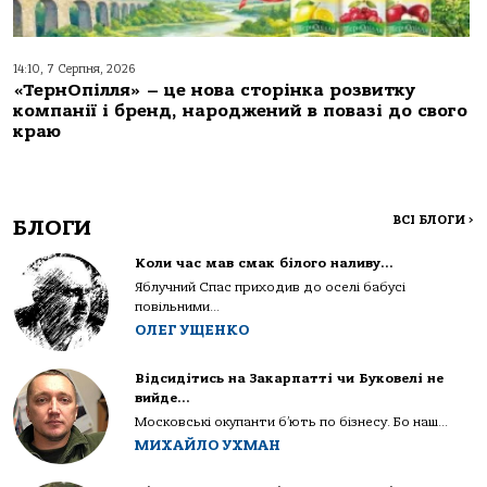
14:10, 7 Серпня, 2026
«ТернОпілля» – це нова сторінка розвитку
компанії і бренд, народжений в повазі до свого
краю
ВСІ БЛОГИ
>
БЛОГИ
Коли час мав смак білого наливу…
Яблучний Спас приходив до оселі бабусі
повільними...
ОЛЕГ УЩЕНКО
Відсидітись на Закарпатті чи Буковелі не
вийде…
Московські окупанти б’ють по бізнесу. Бо наш...
МИХАЙЛО УХМАН