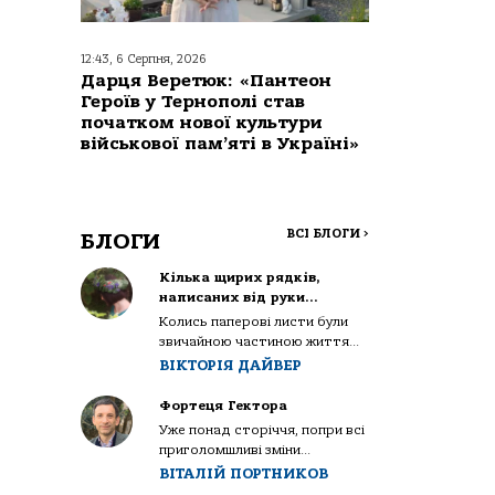
12:43, 6 Серпня, 2026
Дарця Веретюк: «Пантеон
Героїв у Тернополі став
початком нової культури
військової пам’яті в Україні»
ВСІ БЛОГИ
>
БЛОГИ
Кілька щирих рядків,
написаних від руки…
Колись паперові листи були
звичайною частиною життя...
ВІКТОРІЯ ДАЙВЕР
Фортеця Гектора
Уже понад сторіччя, попри всі
приголомшливі зміни...
ВІТАЛІЙ ПОРТНИКОВ