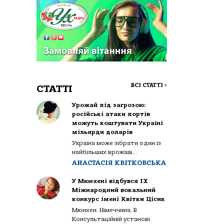
ВСІ СТАТТІ
>
СТАТТІ
Урожай під загрозою:
російські атаки портів
можуть коштувати Україні
мільярди доларів
Україна може зібрати один із
найбільших врожаїв...
АНАСТАСІЯ КВІТКОВСЬКА
У Мюнхені відбувся IX
Міжнародний вокальний
конкурс імені Квітки Цісик
Мюнхен. Німеччина. В
Консультаційній установі