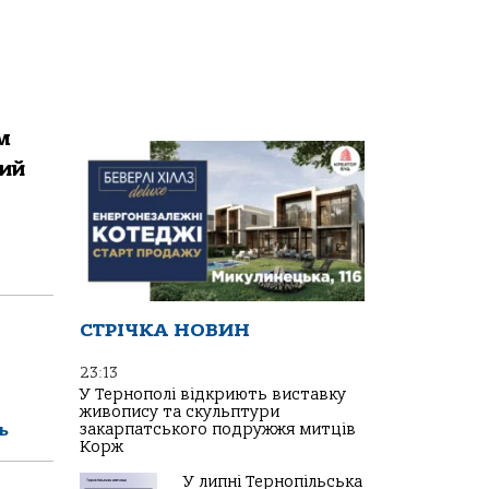
м
ний
СТРІЧКА НОВИН
23:13
У Тернополі відкриють виставку
живопису та скульптури
ь
закарпатського подружжя митців
Корж
У липні Тернопільська