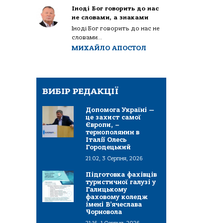
Іноді Бог говорить до нас
не словами, а знаками
Іноді Бог говорить до нас не
словами...
МИХАЙЛО АПОСТОЛ
ВИБІР РЕДАКЦІЇ
Допомога Україні —
це захист самої
Європи, –
тернополянин в
Італії Олесь
Городецький
21:02, 3 Серпня, 2026
Підготовка фахівців
туристичної галузі у
Галицькому
фаховому коледж
імені В’ячеслава
Чорновола