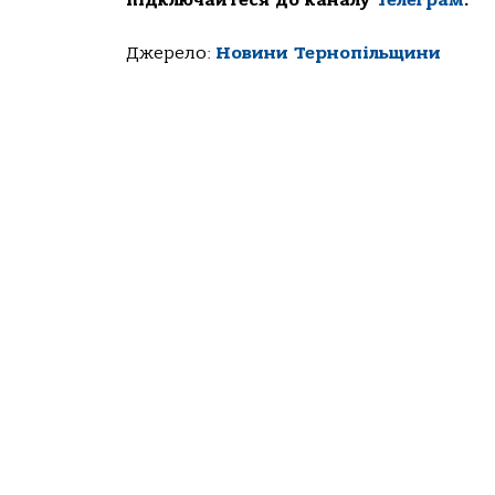
підключайтеся до каналу
Телеграм
.
Джерело:
Новини Тернопільщини