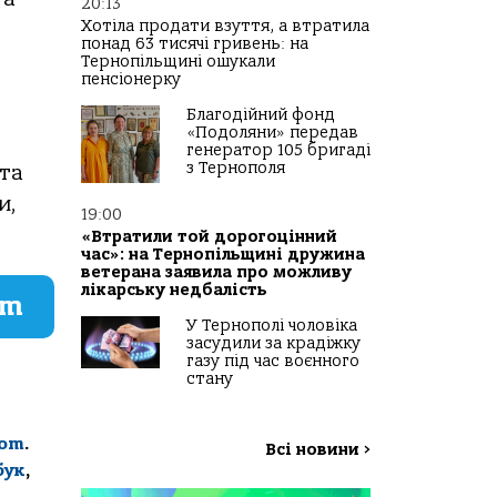
20:13
Хотіла продати взуття, а втратила
понад 63 тисячі гривень: на
Тернопільщині ошукали
пенсіонерку
Благодійний фонд
«Подоляни» передав
генератор 105 бригаді
з Тернополя
та
и,
19:00
«Втратили той дорогоцінний
час»: на Тернопільщині дружина
ветерана заявила про можливу
лікарську недбалість
am
У Тернополі чоловіка
засудили за крадіжку
газу під час воєнного
стану
com
.
Всі новини
>
бук
,