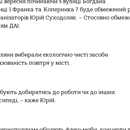
22 вересня починаючи з вулиці Богдана
иці І.Франка та Коперника 7 буде обмежений 
рганізаторів Юрій Суходоляк. – Стосовно обме
ням ДАІ.
ляни вибирали екологічно чисті засоби
зованість повітря у місті.
обують добиратись до роботи чи до інших
сипеді, – каже Юрій.
тернополянам обіцяють флеш-моби, концерти 