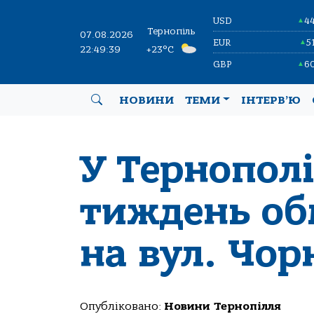
USD
4
▲
Тернопіль
07.08.2026
EUR
5
▲
22:49:40
+23°C
GBP
6
▲
НОВИНИ
ТЕМИ
ІНТЕРВ’Ю
У Тернопол
тиждень об
на вул. Чор
Опубліковано:
Новини Тернопілля