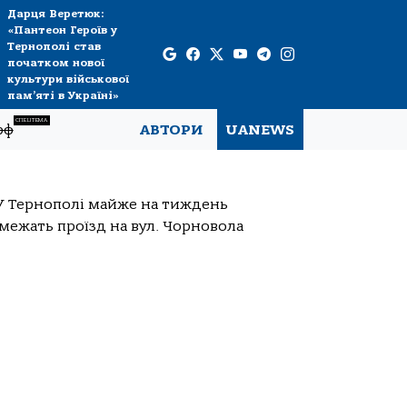
Дарця Веретюк:
«Пантеон Героїв у
Тернополі став
початком нової
культури військової
пам’яті в Україні»
СПЕЦТЕМА
рф
АВТОРИ
UANEWS