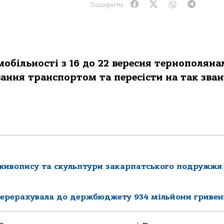
Поширити:
обільності з 16 до 22 вересня тернополяна
ння транспортом та пересісти на так зва
 живопису та скульптури закарпатського подружжя
перерахувала до держбюджету 934 мільйони гривен