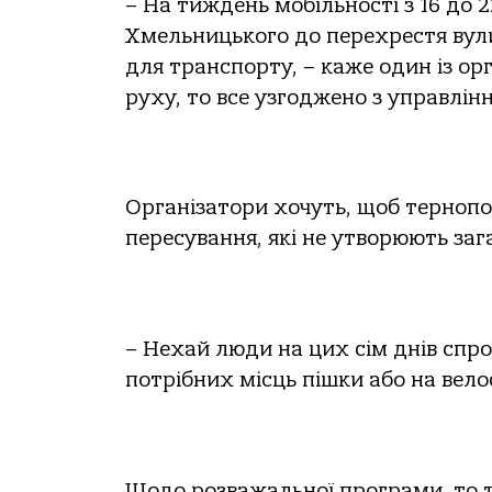
– На тиждень мобільності з 16 до 
Хмельницького до перехрестя вул
для транспорту, – каже один із о
руху, то все узгоджено з управлін
Організатори хочуть, щоб тернопо
пересування, які не утворюють зага
– Нехай люди на цих сім днів спр
потрібних місць пішки або на вело
Щодо розважальної програми, то 