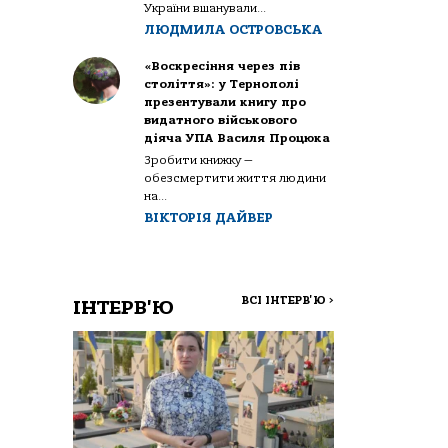
України вшанували...
ЛЮДМИЛА ОСТРОВСЬКА
«Воскресіння через пів
століття»: у Тернополі
презентували книгу про
видатного військового
діяча УПА Василя Процюка
Зробити книжку —
обезсмертити життя людини
на...
ВІКТОРІЯ ДАЙВЕР
ВСІ ІНТЕРВ'Ю
>
ІНТЕРВ'Ю