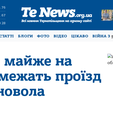
4.76
1.67
0.28
СТАТТІ
БЛОГИ
ФОТО
ВІДЕО
ЦІКАВО
ВІЙНА З
і майже на
межать проїзд
новола