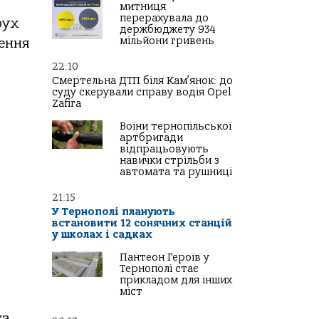
митниця
перерахувала до
рух
держбюджету 934
мільйони гривень
ження
22:10
Смертельна ДТП біля Кам’янок: до
суду скерували справу водія Opel
Zafira
Воїни тернопільської
артбригади
відпрацьовують
навички стрільби з
автомата та рушниці
21:15
У Тернополі планують
встановити 12 сонячних станцій
у школах і садках
Пантеон Героїв у
Тернополі стає
прикладом для інших
міст
та