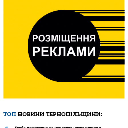
ТОП
НОВИНИ ТЕРНОПІЛЬЩИНИ:
Грубе порушення та непослух: священнику з