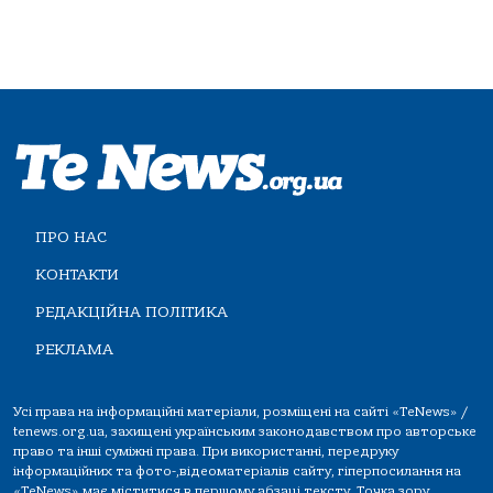
ПРО НАС
КОНТАКТИ
РЕДАКЦІЙНА ПОЛІТИКА
РЕКЛАМА
Усі права на інформаційні матеріали, розміщені на сайті «TeNews» /
tenews.org.ua, захищені українським законодавством про авторське
право та інші суміжні права. При використанні, передруку
інформаційних та фото-,відеоматеріалів сайту, гіперпосилання на
«TeNews» має міститися в першому абзаці тексту. Точка зору