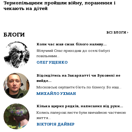
Тернопільщини пройшли війну, поранення і
чекають на дітей
ВСІ БЛОГИ
>
БЛОГИ
Коли час мав смак білого наливу…
Яблучний Спас приходив до оселі бабусі
повільними...
ОЛЕГ УЩЕНКО
Відсидітись на Закарпатті чи Буковелі не
вийде…
Московські окупанти б’ють по бізнесу. Бо наш...
МИХАЙЛО УХМАН
Кілька щирих рядків, написаних від руки…
Колись паперові листи були звичайною частиною
життя...
ВІКТОРІЯ ДАЙВЕР