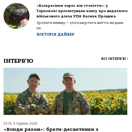
«Воскресіння через пів століття»: у
Тернополі презентували книгу про видатного
військового діяча УПА Василя Процюка
Зробити книжку — обезсмертити життя людини
на...
ВІКТОРІЯ ДАЙВЕР
ВСІ ІНТЕРВ'Ю
>
ІНТЕРВ'Ю
23:13, 9 Серпня, 2026
«Всюди разом»: брати-десантники з