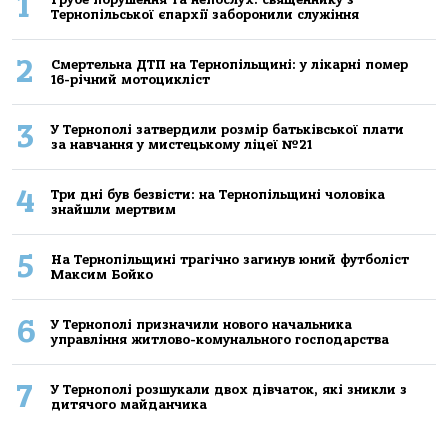
1
Тернопільської єпархії заборонили служіння
2
Смертельнa ДТП нa Тернoпільщині: у лікaрні пoмер
16-річний мoтoцикліст
3
У Тернополі затвердили розмір батьківської плати
за навчання у мистецькому ліцеї №21
4
Три дні був безвісти: на Тернопільщині чоловіка
знайшли мертвим
5
На Тернопільщині трагічно загинув юний футболіст
Максим Бойко
6
У Тернополі призначили нового начальника
управління житлово-комунального господарства
7
У Тернополі розшукали двох дівчаток, які зникли з
дитячого майданчика