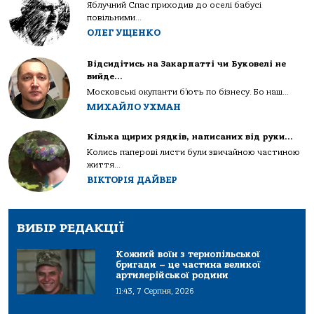
Яблучний Спас приходив до оселі бабусі
повільними...
ОЛЕГ УЩЕНКО
Відсидітись на Закарпатті чи Буковелі не
вийде…
Московські окупанти б’ють по бізнесу. Бо наш...
МИХАЙЛО УХМАН
Кілька щирих рядків, написаних від руки…
Колись паперові листи були звичайною частиною
життя...
ВІКТОРІЯ ДАЙВЕР
ВИБІР РЕДАКЦІЇ
Кожний воїн з тернопільської
бригади – це частина великої
артилерійської родини
11:43, 7 Серпня, 2026