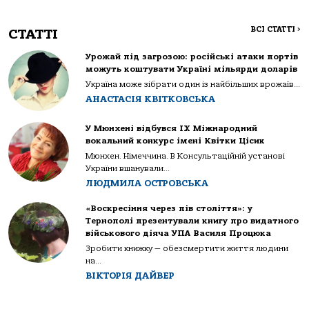
ВСІ СТАТТІ
>
СТАТТІ
Урожай під загрозою: російські атаки портів
можуть коштувати Україні мільярди доларів
Україна може зібрати один із найбільших врожаїв...
АНАСТАСІЯ КВІТКОВСЬКА
У Мюнхені відбувся IX Міжнародний
вокальний конкурс імені Квітки Цісик
Мюнхен. Німеччина. В Консультаційній установі
України вшанували...
ЛЮДМИЛА ОСТРОВСЬКА
«Воскресіння через пів століття»: у
Тернополі презентували книгу про видатного
військового діяча УПА Василя Процюка
Зробити книжку — обезсмертити життя людини
на...
ВІКТОРІЯ ДАЙВЕР