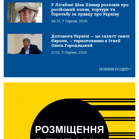
У Лісабоні Шон Піннер розповів про
російський полон, тортури та
боротьбу за правду про Україну
06:13, 7 Серпня, 2026
Допомога Україні — це захист самої
Європи, – тернополянин в Італії
Олесь Городецький
21:02, 3 Серпня, 2026
НОВИНИ РОЗДІЛУ
>