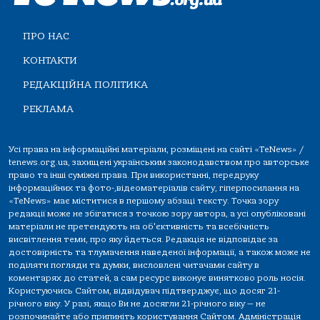
ПРО НАС
КОНТАКТИ
РЕДАКЦІЙНА ПОЛІТИКА
РЕКЛАМА
Усі права на інформаційні матеріали, розміщені на сайті «TeNews» /
tenews.org.ua, захищені українським законодавством про авторське
право та інші суміжні права. При використанні, передруку
інформаційних та фото-,відеоматеріалів сайту, гіперпосилання на
«TeNews» має міститися в першому абзаці тексту. Точка зору
редакції може не збігатися з точкою зору автора, а усі опубліковані
матеріали не претендують на об'єктивність та всебічність
висвітлення теми, про яку йдеться. Редакція не відповідає за
достовірність та тлумачення наведеної інформації, а також може не
поділяти погляди та думки, висловлені читачами сайту в
коментарях до статей, а сам ресурс виконує винятково роль носія.
Користуючись Сайтом, відвідувач підтверджує, що досяг 21-
річного віку. У разі, якщо Ви не досягли 21-річного віку — не
розпочинайте або припиніть користування Сайтом. Адміністрація