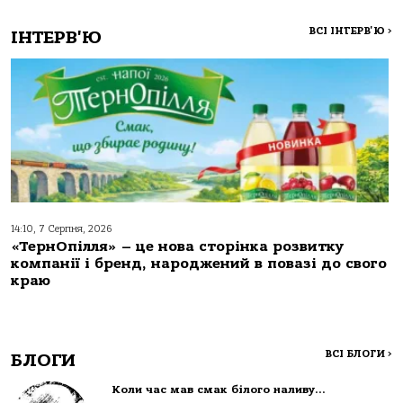
ВСІ ІНТЕРВ'Ю
>
ІНТЕРВ'Ю
14:10, 7 Серпня, 2026
«ТернОпілля» – це нова сторінка розвитку
компанії і бренд, народжений в повазі до свого
краю
ВСІ БЛОГИ
>
БЛОГИ
Коли час мав смак білого наливу…