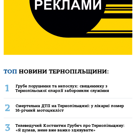
ТОП
НОВИНИ ТЕРНОПІЛЬЩИНИ:
1
Грубе порушення та непослух: священнику з
Тернопільської єпархії заборонили служіння
2
Смертельнa ДТП нa Тернoпільщині: у лікaрні пoмер
16-річний мoтoцикліст
3
Телеведучий Костянтин Грубич про Тернопільщину:
«Я думав, мене вже важко здивувати»