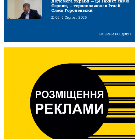
Допомога Україні — це захист самої
Європи, – тернополянин в Італії
Олесь Городецький
21:02, 3 Серпня, 2026
НОВИНИ РОЗДІЛУ
>