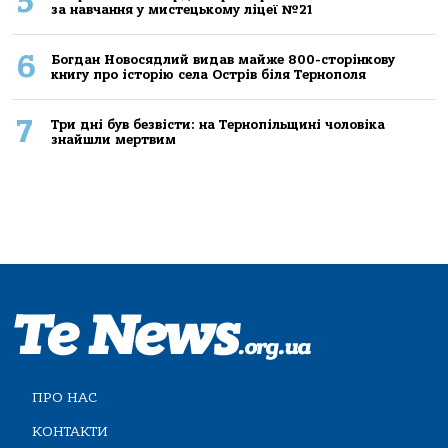
5
за навчання у мистецькому ліцеї №21
6
Богдан Новосядлий видав майже 800-сторінкову
книгу про історію села Острів біля Тернополя
7
Три дні був безвісти: на Тернопільщині чоловіка
знайшли мертвим
ПРО НАС
КОНТАКТИ