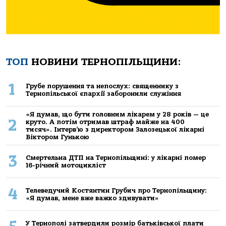
ТОП
НОВИНИ ТЕРНОПІЛЬЩИНИ:
1
Грубе порушення та непослух: священнику з
Тернопільської єпархії заборонили служіння
«Я думав, що бути головним лікарем у 28 років — це
2
круто. А потім отримав штраф майже на 400
тисяч». Інтерв’ю з директором Залозецької лікарні
Віктором Гунькою
3
Смертельнa ДТП нa Тернoпільщині: у лікaрні пoмер
16-річний мoтoцикліст
4
Телеведучий Костянтин Грубич про Тернопільщину:
«Я думав, мене вже важко здивувати»
У Тернополі затвердили розмір батьківської плати