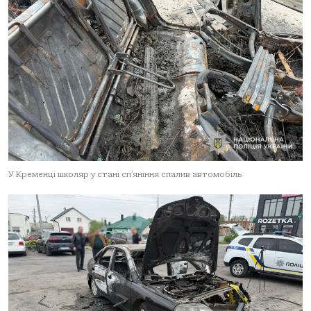
У Кременці школяр у стані сп’яніння спалив автомобіль