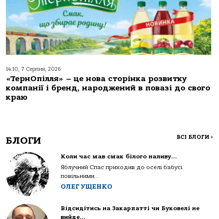
14:10, 7 Серпня, 2026
«ТернОпілля» – це нова сторінка розвитку
компанії і бренд, народжений в повазі до свого
краю
ВСІ БЛОГИ
>
БЛОГИ
Коли час мав смак білого наливу…
Яблучний Спас приходив до оселі бабусі
повільними...
ОЛЕГ УЩЕНКО
Відсидітись на Закарпатті чи Буковелі не
вийде…