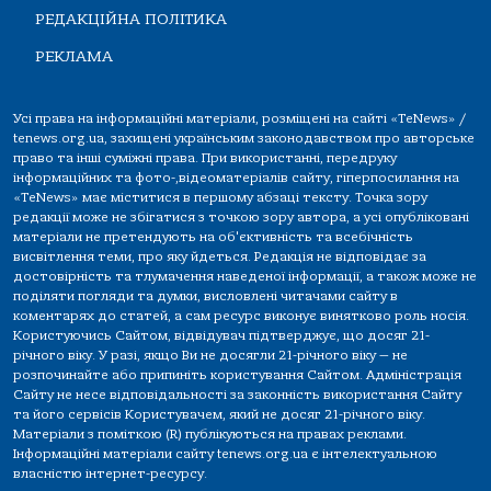
РЕДАКЦІЙНА ПОЛІТИКА
РЕКЛАМА
Усі права на інформаційні матеріали, розміщені на сайті «TeNews» /
tenews.org.ua, захищені українським законодавством про авторське
право та інші суміжні права. При використанні, передруку
інформаційних та фото-,відеоматеріалів сайту, гіперпосилання на
«TeNews» має міститися в першому абзаці тексту. Точка зору
редакції може не збігатися з точкою зору автора, а усі опубліковані
матеріали не претендують на об'єктивність та всебічність
висвітлення теми, про яку йдеться. Редакція не відповідає за
достовірність та тлумачення наведеної інформації, а також може не
поділяти погляди та думки, висловлені читачами сайту в
коментарях до статей, а сам ресурс виконує винятково роль носія.
Користуючись Сайтом, відвідувач підтверджує, що досяг 21-
річного віку. У разі, якщо Ви не досягли 21-річного віку — не
розпочинайте або припиніть користування Сайтом. Адміністрація
Сайту не несе відповідальності за законність використання Сайту
та його сервісів Користувачем, який не досяг 21-річного віку.
Матеріали з поміткою (R) публікуються на правах реклами.
Інформаційні матеріали сайту tenews.org.ua є інтелектуальною
власністю інтернет-ресурсу.