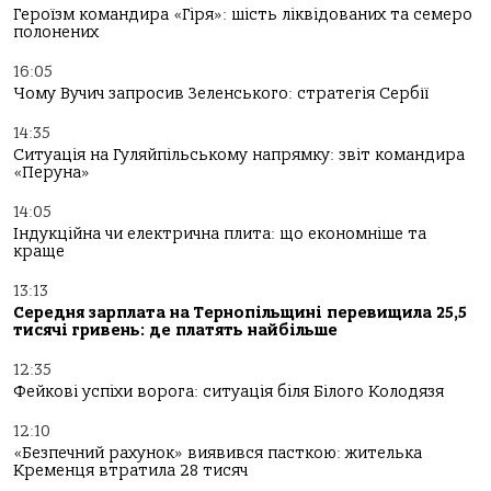
Героїзм командира «Гіря»: шість ліквідованих та семеро
полонених
16:05
Чому Вучич запросив Зеленського: стратегія Сербії
14:35
Ситуація на Гуляйпільському напрямку: звіт командира
«Перуна»
14:05
Індукційна чи електрична плита: що економніше та
краще
13:13
Середня зарплата на Тернопільщині перевищила 25,5
тисячі гривень: де платять найбільше
12:35
Фейкові успіхи ворога: ситуація біля Білого Колодязя
12:10
«Безпечний рахунок» виявився пасткою: жителька
Кременця втратила 28 тисяч