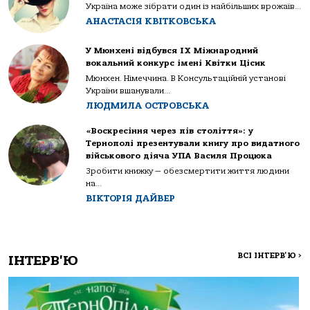
Україна може зібрати один із найбільших врожаїв...
АНАСТАСІЯ КВІТКОВСЬКА
У Мюнхені відбувся IX Міжнародний
вокальний конкурс імені Квітки Цісик
Мюнхен. Німеччина. В Консультаційній установі
України вшанували...
ЛЮДМИЛА ОСТРОВСЬКА
«Воскресіння через пів століття»: у
Тернополі презентували книгу про видатного
військового діяча УПА Василя Процюка
Зробити книжку — обезсмертити життя людини
на...
ВІКТОРІЯ ДАЙВЕР
ВСІ ІНТЕРВ'Ю
>
ІНТЕРВ'Ю