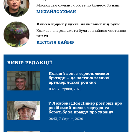
Московські окупанти б’ють по бізнесу. Бо наш...
МИХАЙЛО УХМАН
Кілька щирих рядків, написаних від руки…
Колись паперові листи були звичайною частиною
життя...
ВІКТОРІЯ ДАЙВЕР
ВИБІР РЕДАКЦІЇ
Кожний воїн з тернопільської
бригади – це частина великої
артилерійської родини
11:43, 7 Серпня, 2026
У Лісабоні Шон Піннер розповів про
російський полон, тортури та
боротьбу за правду про Україну
06:13, 7 Серпня, 2026