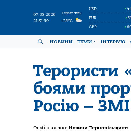
USD
4
▲
Тернопіль
07.08.2026
EUR
5
▲
21:31:51
+25°C
GBP
6
▲
НОВИНИ
ТЕМИ
ІНТЕРВ’Ю
Терористи 
боями прор
Росію – ЗМІ
Опубліковано:
Новини Тернопільщини