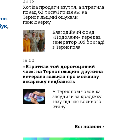
20:13
Хотіла продати взуття, а втратила
понад 63 тисячі гривень: на
Тернопільщині ошукали
com
.
пенсіонерку
бук
,
Благодійний фонд
«Подоляни» передав
генератор 105 бригаді
з Тернополя
19:00
«Втратили той дорогоцінний
час»: на Тернопільщині дружина
ветерана заявила про можливу
лікарську недбалість
У Тернополі чоловіка
засудили за крадіжку
газу під час воєнного
стану
Всі новини
>