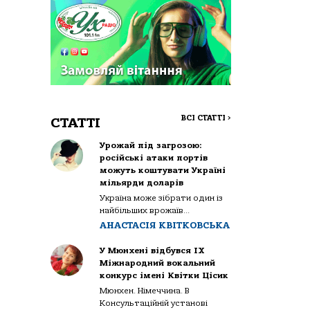
ВСІ СТАТТІ
>
СТАТТІ
Урожай під загрозою:
російські атаки портів
можуть коштувати Україні
мільярди доларів
Україна може зібрати один із
найбільших врожаїв...
АНАСТАСІЯ КВІТКОВСЬКА
У Мюнхені відбувся IX
Міжнародний вокальний
конкурс імені Квітки Цісик
Мюнхен. Німеччина. В
Консультаційній установі