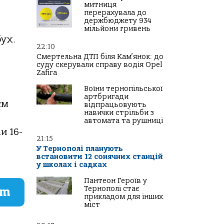
митниця
перерахувала до
держбюджету 934
мільйони гривень
бух.
22:10
Смертельна ДТП біля Кам’янок: до
суду скерували справу водія Opel
Zafira
Воїни тернопільської
артбригади
єм
відпрацьовують
навички стрільби з
автомата та рушниці
и 16-
21:15
У Тернополі планують
встановити 12 сонячних станцій
у школах і садках
Пантеон Героїв у
Тернополі стає
am
прикладом для інших
міст