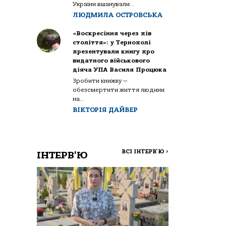
України вшанували...
ЛЮДМИЛА ОСТРОВСЬКА
«Воскресіння через пів
століття»: у Тернополі
презентували книгу про
видатного військового
діяча УПА Василя Процюка
Зробити книжку —
обезсмертити життя людини
на...
ВІКТОРІЯ ДАЙВЕР
ВСІ ІНТЕРВ'Ю
>
ІНТЕРВ'Ю