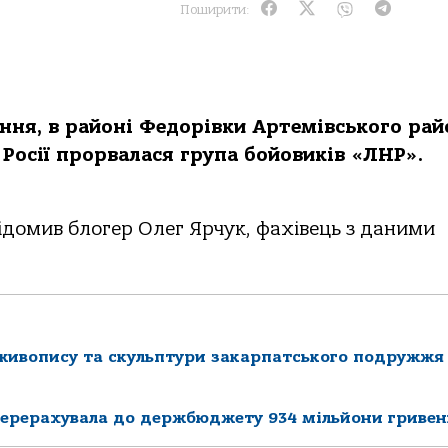
Поширити:
ння, в районі Федорівки Артемівського рай
 Росії прорвалася група бойовиків «ЛНР».
відомив блогер Олег Ярчук, фахівець з даними
 живопису та скульптури закарпатського подружжя
перерахувала до держбюджету 934 мільйони гривен