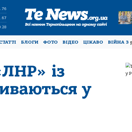
4.76
1.67
0.28
СТАТТІ
БЛОГИ
ФОТО
ВІДЕО
ЦІКАВО
ВІЙНА З
«ЛНР» із
иваються у