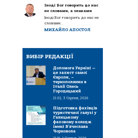
Іноді Бог говорить до нас
не словами, а знаками
Іноді Бог говорить до нас не
словами...
МИХАЙЛО АПОСТОЛ
ВИБІР РЕДАКЦІЇ
Допомога Україні —
це захист самої
Європи, –
тернополянин в
Італії Олесь
Городецький
21:02, 3 Серпня, 2026
Підготовка фахівців
туристичної галузі у
Галицькому
фаховому коледж
імені В’ячеслава
Чорновола