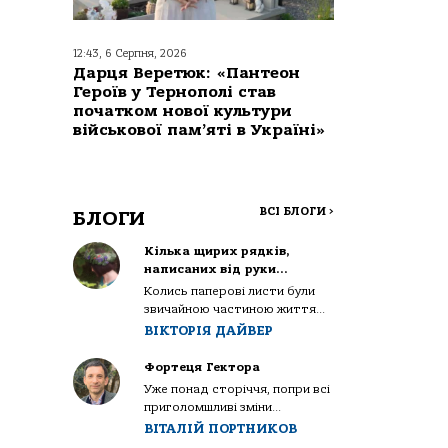
12:43, 6 Серпня, 2026
Дарця Веретюк: «Пантеон
Героїв у Тернополі став
початком нової культури
військової пам’яті в Україні»
ВСІ БЛОГИ
>
БЛОГИ
Кілька щирих рядків,
написаних від руки…
Колись паперові листи були
звичайною частиною життя...
ВІКТОРІЯ ДАЙВЕР
Фортеця Гектора
Уже понад сторіччя, попри всі
приголомшливі зміни...
ВІТАЛІЙ ПОРТНИКОВ