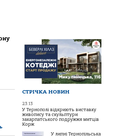
ону
СТРІЧКА НОВИН
23:13
У Тернополі відкриють виставку
живопису та скульптури
закарпатського подружжя митців
Корж
ь
У липні Тернопільська