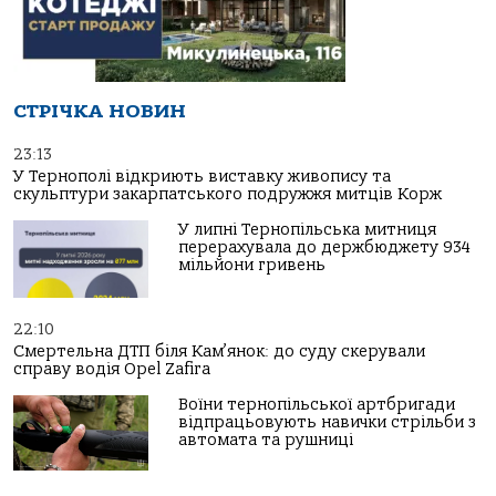
СТРІЧКА НОВИН
23:13
У Тернополі відкриють виставку живопису та
скульптури закарпатського подружжя митців Корж
У липні Тернопільська митниця
перерахувала до держбюджету 934
мільйони гривень
22:10
Смертельна ДТП біля Кам’янок: до суду скерували
справу водія Opel Zafira
Воїни тернопільської артбригади
відпрацьовують навички стрільби з
автомата та рушниці