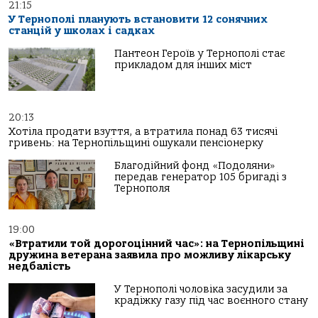
21:15
У Тернополі планують встановити 12 сонячних
станцій у школах і садках
Пантеон Героїв у Тернополі стає
прикладом для інших міст
20:13
Хотіла продати взуття, а втратила понад 63 тисячі
гривень: на Тернопільщині ошукали пенсіонерку
Благодійний фонд «Подоляни»
передав генератор 105 бригаді з
Тернополя
19:00
«Втратили той дорогоцінний час»: на Тернопільщині
дружина ветерана заявила про можливу лікарську
недбалість
У Тернополі чоловіка засудили за
крадіжку газу під час воєнного стану