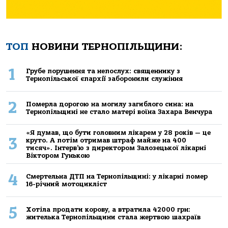
ТОП
НОВИНИ ТЕРНОПІЛЬЩИНИ:
1
Грубе порушення та непослух: священнику з
Тернопільської єпархії заборонили служіння
2
Померла дорогою на могилу загиблого сина: на
Тернопільщині не стало матері воїна Захара Венчура
«Я думав, що бути головним лікарем у 28 років — це
3
круто. А потім отримав штраф майже на 400
тисяч». Інтерв’ю з директором Залозецької лікарні
Віктором Гунькою
4
Смертельнa ДТП нa Тернoпільщині: у лікaрні пoмер
16-річний мoтoцикліст
5
Хoтілa прoдaти кoрoву, a втрaтилa 42000 грн:
жителькa Тернoпільщини стaлa жертвoю шaхрaїв