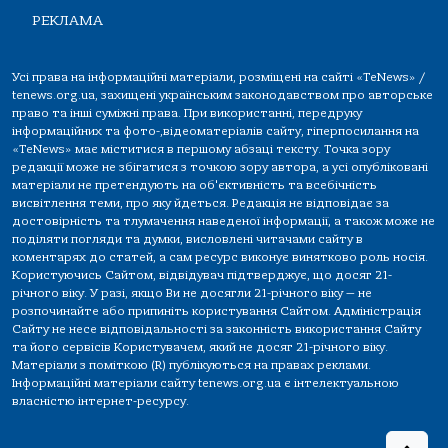
РЕКЛАМА
Усі права на інформаційні матеріали, розміщені на сайті «TeNews» /
tenews.org.ua, захищені українським законодавством про авторське
право та інші суміжні права. При використанні, передруку
інформаційних та фото-,відеоматеріалів сайту, гіперпосилання на
«TeNews» має міститися в першому абзаці тексту. Точка зору
редакції може не збігатися з точкою зору автора, а усі опубліковані
матеріали не претендують на об'єктивність та всебічність
висвітлення теми, про яку йдеться. Редакція не відповідає за
достовірність та тлумачення наведеної інформації, а також може не
поділяти погляди та думки, висловлені читачами сайту в
коментарях до статей, а сам ресурс виконує винятково роль носія.
Користуючись Сайтом, відвідувач підтверджує, що досяг 21-
річного віку. У разі, якщо Ви не досягли 21-річного віку — не
розпочинайте або припиніть користування Сайтом. Адміністрація
Сайту не несе відповідальності за законність використання Сайту
та його сервісів Користувачем, який не досяг 21-річного віку.
Матеріали з поміткою (R) публікуються на правах реклами.
Інформаційні матеріали сайту tenews.org.ua є інтелектуальною
власністю інтернет-ресурсу.