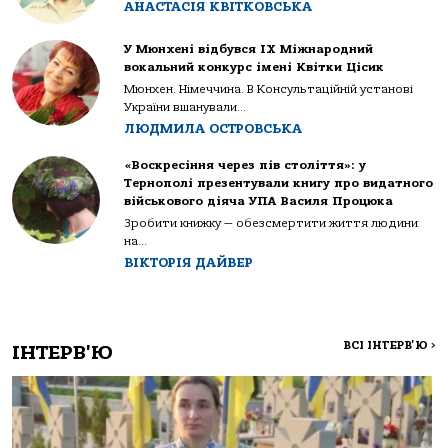
АНАСТАСІЯ КВІТКОВСЬКА
У Мюнхені відбувся IX Міжнародний
вокальний конкурс імені Квітки Цісик
Мюнхен. Німеччина. В Консультаційній установі
України вшанували...
ЛЮДМИЛА ОСТРОВСЬКА
«Воскресіння через пів століття»: у
Тернополі презентували книгу про видатного
військового діяча УПА Василя Процюка
Зробити книжку — обезсмертити життя людини
на...
ВІКТОРІЯ ДАЙВЕР
ВСІ ІНТЕРВ'Ю
>
ІНТЕРВ'Ю