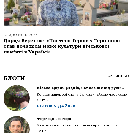
12:43, 6 Серпня, 2026
Дарця Веретюк: «Пантеон Героїв у Тернополі
став початком нової культури військової
пам’яті в Україні»
ВСІ БЛОГИ
>
БЛОГИ
Кілька щирих рядків, написаних від руки…
Колись паперові листи були звичайною частиною
життя...
ВІКТОРІЯ ДАЙВЕР
Фортеця Гектора
Уже понад сторіччя, попри всі приголомшливі
зміни...