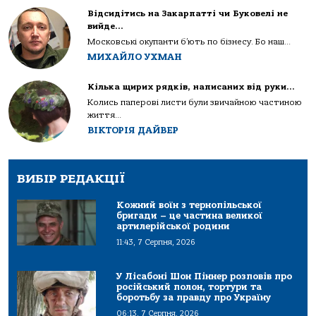
Відсидітись на Закарпатті чи Буковелі не
вийде…
Московські окупанти б’ють по бізнесу. Бо наш...
МИХАЙЛО УХМАН
Кілька щирих рядків, написаних від руки…
Колись паперові листи були звичайною частиною
життя...
ВІКТОРІЯ ДАЙВЕР
ВИБІР РЕДАКЦІЇ
Кожний воїн з тернопільської
бригади – це частина великої
артилерійської родини
11:43, 7 Серпня, 2026
У Лісабоні Шон Піннер розповів про
російський полон, тортури та
боротьбу за правду про Україну
06:13, 7 Серпня, 2026