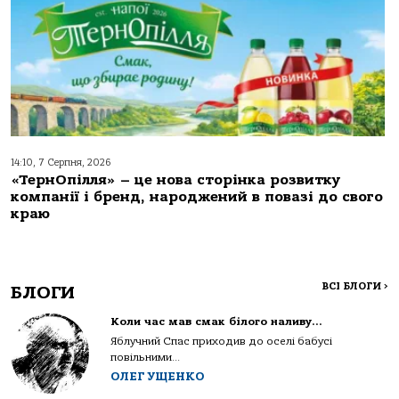
14:10, 7 Серпня, 2026
«ТернОпілля» – це нова сторінка розвитку
компанії і бренд, народжений в повазі до свого
краю
ВСІ БЛОГИ
>
БЛОГИ
Коли час мав смак білого наливу…
Яблучний Спас приходив до оселі бабусі
повільними...
ОЛЕГ УЩЕНКО