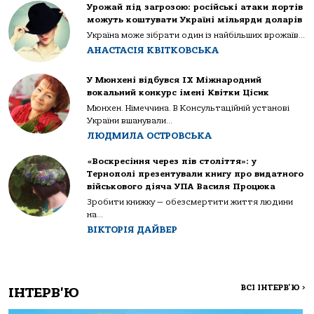
Урожай під загрозою: російські атаки портів
можуть коштувати Україні мільярди доларів
Україна може зібрати один із найбільших врожаїв...
АНАСТАСІЯ КВІТКОВСЬКА
У Мюнхені відбувся IX Міжнародний
вокальний конкурс імені Квітки Цісик
Мюнхен. Німеччина. В Консультаційній установі
України вшанували...
ЛЮДМИЛА ОСТРОВСЬКА
«Воскресіння через пів століття»: у
Тернополі презентували книгу про видатного
військового діяча УПА Василя Процюка
Зробити книжку — обезсмертити життя людини
на...
ВІКТОРІЯ ДАЙВЕР
ВСІ ІНТЕРВ'Ю
>
ІНТЕРВ'Ю