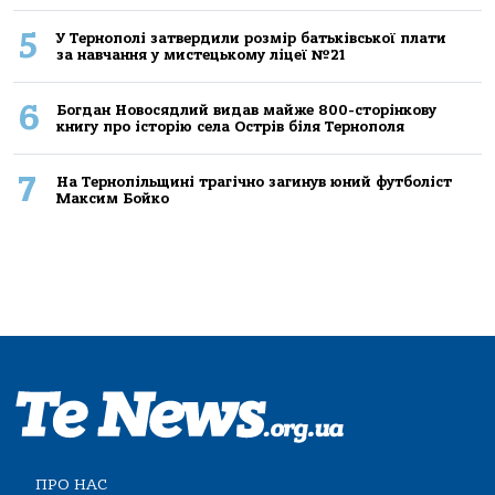
5
У Тернополі затвердили розмір батьківської плати
за навчання у мистецькому ліцеї №21
6
Богдан Новосядлий видав майже 800-сторінкову
книгу про історію села Острів біля Тернополя
7
На Тернопільщині трагічно загинув юний футболіст
Максим Бойко
ПРО НАС