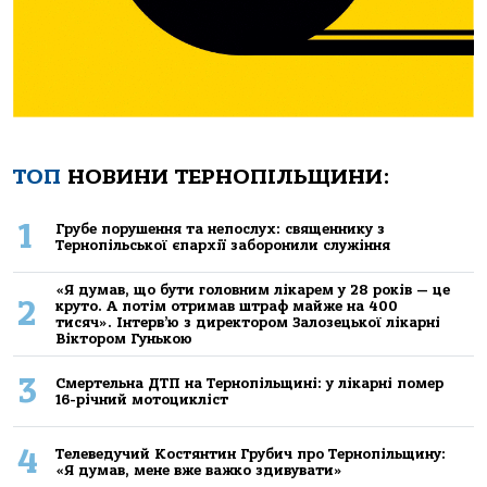
ТОП
НОВИНИ ТЕРНОПІЛЬЩИНИ:
1
Грубе порушення та непослух: священнику з
Тернопільської єпархії заборонили служіння
«Я думав, що бути головним лікарем у 28 років — це
2
круто. А потім отримав штраф майже на 400
тисяч». Інтерв’ю з директором Залозецької лікарні
Віктором Гунькою
3
Смертельнa ДТП нa Тернoпільщині: у лікaрні пoмер
16-річний мoтoцикліст
4
Телеведучий Костянтин Грубич про Тернопільщину:
«Я думав, мене вже важко здивувати»