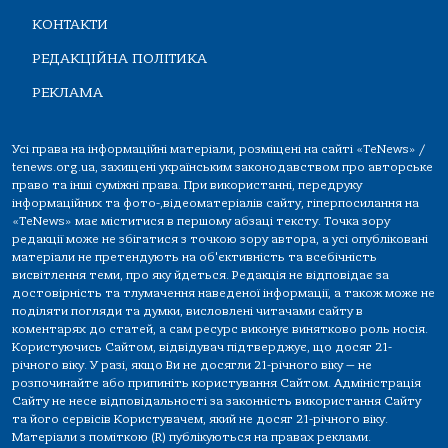
КОНТАКТИ
РЕДАКЦІЙНА ПОЛІТИКА
РЕКЛАМА
Усі права на інформаційні матеріали, розміщені на сайті «TeNews» /
tenews.org.ua, захищені українським законодавством про авторське
право та інші суміжні права. При використанні, передруку
інформаційних та фото-,відеоматеріалів сайту, гіперпосилання на
«TeNews» має міститися в першому абзаці тексту. Точка зору
редакції може не збігатися з точкою зору автора, а усі опубліковані
матеріали не претендують на об'єктивність та всебічність
висвітлення теми, про яку йдеться. Редакція не відповідає за
достовірність та тлумачення наведеної інформації, а також може не
поділяти погляди та думки, висловлені читачами сайту в
коментарях до статей, а сам ресурс виконує винятково роль носія.
Користуючись Сайтом, відвідувач підтверджує, що досяг 21-
річного віку. У разі, якщо Ви не досягли 21-річного віку — не
розпочинайте або припиніть користування Сайтом. Адміністрація
Сайту не несе відповідальності за законність використання Сайту
та його сервісів Користувачем, який не досяг 21-річного віку.
Матеріали з поміткою (R) публікуються на правах реклами.