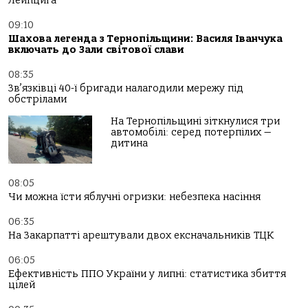
Лейпцига
09:10
Шахова легенда з Тернопільщини: Василя Іванчука
включать до Зали світової слави
08:35
Зв’язківці 40-ї бригади налагодили мережу під
обстрілами
На Тернопільщині зіткнулися три
автомобілі: серед потерпілих —
дитина
08:05
Чи можна їсти яблучні огризки: небезпека насіння
06:35
На Закарпатті арештували двох ексначальників ТЦК
06:05
Ефективність ППО України у липні: статистика збиття
цілей