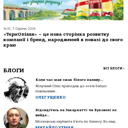
14:10, 7 Серпня, 2026
«ТернОпілля» – це нова сторінка розвитку
компанії і бренд, народжений в повазі до свого
краю
ВСІ БЛОГИ
>
БЛОГИ
Коли час мав смак білого наливу…
Яблучний Спас приходив до оселі бабусі
повільними...
ОЛЕГ УЩЕНКО
Відсидітись на Закарпатті чи Буковелі не
вийде…
Московські окупанти б’ють по бізнесу. Бо наш...
МИХАЙЛО УХМАН