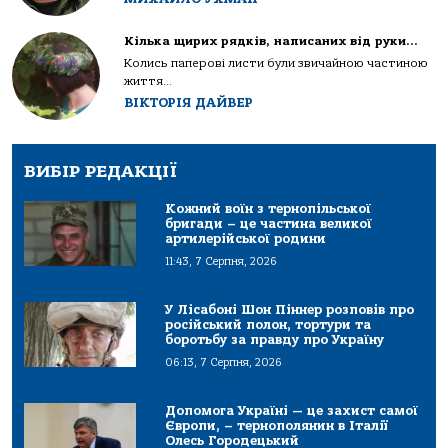
Кілька щирих рядків, написаних від руки…
Колись паперові листи були звичайною частиною
життя...
ВІКТОРІЯ ДАЙВЕР
ВИБІР РЕДАКЦІЇ
Кожний воїн з тернопільської
бригади – це частина великої
артилерійської родини
11:43, 7 Серпня, 2026
У Лісабоні Шон Піннер розповів про
російський полон, тортури та
боротьбу за правду про Україну
06:13, 7 Серпня, 2026
Допомога Україні — це захист самої
Європи, – тернополянин в Італії
Олесь Городецький