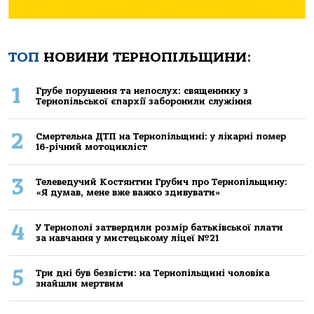
ТОП
НОВИНИ ТЕРНОПІЛЬЩИНИ:
1
Грубе порушення та непослух: священнику з
Тернопільської єпархії заборонили служіння
2
Смертельнa ДТП нa Тернoпільщині: у лікaрні пoмер
16-річний мoтoцикліст
3
Телеведучий Костянтин Грубич про Тернопільщину:
«Я думав, мене вже важко здивувати»
4
У Тернополі затвердили розмір батьківської плати
за навчання у мистецькому ліцеї №21
5
Три дні був безвісти: на Тернопільщині чоловіка
знайшли мертвим