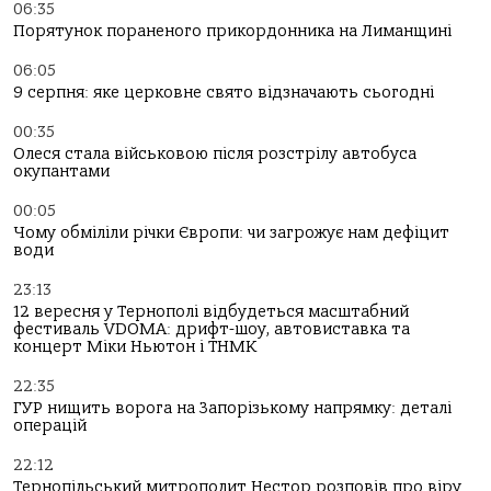
06:35
Порятунок пораненого прикордонника на Лиманщині
06:05
9 серпня: яке церковне свято відзначають сьогодні
00:35
Олеся стала військовою після розстрілу автобуса
окупантами
00:05
Чому обміліли річки Європи: чи загрожує нам дефіцит
води
23:13
12 вересня у Тернополі відбудеться масштабний
фестиваль VDOMA: дрифт-шоу, автовиставка та
концерт Міки Ньютон і ТНМК
22:35
ГУР нищить ворога на Запорізькому напрямку: деталі
операцій
22:12
Тернопільський митрополит Нестор розповів про віру