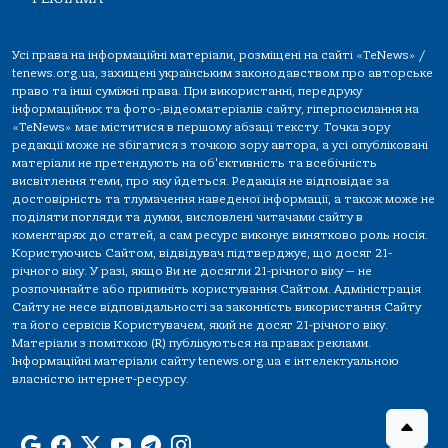
Усі права на інформаційні матеріали, розміщені на сайті «TeNews» /
tenews.org.ua, захищені українським законодавством про авторське
право та інші суміжні права. При використанні, передруку
інформаційних та фото-,відеоматеріалів сайту, гіперпосилання на
«TeNews» має міститися в першому абзаці тексту. Точка зору
редакції може не збігатися з точкою зору автора, а усі опубліковані
матеріали не претендують на об'єктивність та всебічність
висвітлення теми, про яку йдеться. Редакція не відповідає за
достовірність та тлумачення наведеної інформації, а також може не
поділяти погляди та думки, висловлені читачами сайту в
коментарях до статей, а сам ресурс виконує винятково роль носія.
Користуючись Сайтом, відвідувач підтверджує, що досяг 21-
річного віку. У разі, якщо Ви не досягли 21-річного віку — не
розпочинайте або припиніть користування Сайтом. Адміністрація
Сайту не несе відповідальності за законність використання Сайту
та його сервісів Користувачем, який не досяг 21-річного віку.
Матеріали з поміткою (R) публікуються на правах реклами.
Інформаційні матеріали сайту tenews.org.ua є інтелектуальною
власністю інтернет-ресурсу.