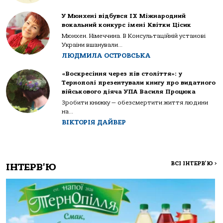
У Мюнхені відбувся IX Міжнародний
вокальний конкурс імені Квітки Цісик
Мюнхен. Німеччина. В Консультаційній установі
України вшанували...
ЛЮДМИЛА ОСТРОВСЬКА
«Воскресіння через пів століття»: у
Тернополі презентували книгу про видатного
військового діяча УПА Василя Процюка
Зробити книжку — обезсмертити життя людини
на...
ВІКТОРІЯ ДАЙВЕР
ВСІ ІНТЕРВ'Ю
>
ІНТЕРВ'Ю