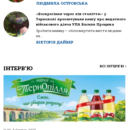
ЛЮДМИЛА ОСТРОВСЬКА
«Воскресіння через пів століття»: у
Тернополі презентували книгу про видатного
військового діяча УПА Василя Процюка
Зробити книжку — обезсмертити життя людини
на...
ВІКТОРІЯ ДАЙВЕР
ВСІ ІНТЕРВ'Ю
>
ІНТЕРВ'Ю