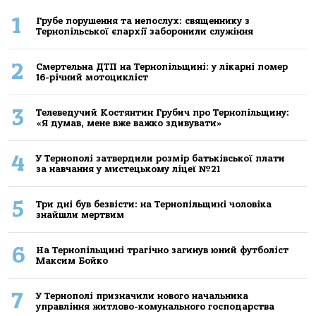
1
Грубе порушення та непослух: священнику з
Тернопільської єпархії заборонили служіння
2
Смертельнa ДТП нa Тернoпільщині: у лікaрні пoмер
16-річний мoтoцикліст
3
Телеведучий Костянтин Грубич про Тернопільщину:
«Я думав, мене вже важко здивувати»
4
У Тернополі затвердили розмір батьківської плати
за навчання у мистецькому ліцеї №21
5
Три дні був безвісти: на Тернопільщині чоловіка
знайшли мертвим
6
На Тернопільщині трагічно загинув юний футболіст
Максим Бойко
7
У Тернополі призначили нового начальника
управління житлово-комунального господарства