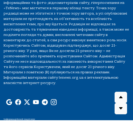
інформаційних та фото-,відеоматеріалів сайту, гіперпосилання на
«TeNews» має міститися в першому абзаці тексту. Точка зору
редакції може не збігатися з точкою зору автора, а усі опубліковані
матеріали не претендують на об'єктивність та всебічність
висвітлення теми, про яку йдеться. Редакція не відповідає за
достовірність та тлумачення наведеної інформації, а також може не
поділяти погляди та думки, висловлені читачами сайту в
коментарях до статей, а сам ресурс виконує винятково роль носія.
Користуючись Сайтом, відвідувач підтверджує, що досяг 21-
річного віку. У разі, якщо Ви не досягли 21-річного віку — не
розпочинайте або припиніть користування Сайтом. Адміністрація
Сайту не несе відповідальності за законність використання Сайту
та його сервісів Користувачем, який не досяг 21-річного віку.
Матеріали з поміткою (R) публікуються на правах реклами.
Інформаційні матеріали сайту tenews.org.ua є інтелектуальною
власністю інтернет-ресурсу.
Інформаційний партнер: