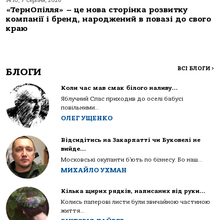
14:10, 7 Серпня, 2026
«ТернОпілля» – це нова сторінка розвитку
компанії і бренд, народжений в повазі до свого
краю
ВСІ БЛОГИ
>
БЛОГИ
Коли час мав смак білого наливу…
Яблучний Спас приходив до оселі бабусі
повільними...
ОЛЕГ УЩЕНКО
Відсидітись на Закарпатті чи Буковелі не
вийде…
Московські окупанти б’ють по бізнесу. Бо наш...
МИХАЙЛО УХМАН
Кілька щирих рядків, написаних від руки…
Колись паперові листи були звичайною частиною
життя...