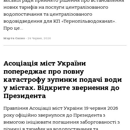
міської ради прийнято рішення про встановлення
нових тарифів на послуги централізованого
водопостачання та централізованого
водовідведення для КП «Тернопільводоканал».
Про це...
Марта Сахно
-
24 Червня, 2026
Асоціація міст України
попереджає про повну
катастрофу зупинки подачі води
у містах. Відкрите звернення до
Президента
Правління Асоціації міст України 19 червня 2026
року офіційно звернулося до Президента з
вимогою ініціювати погашення заборгованості з
різниці в тарифах на водопостачання та