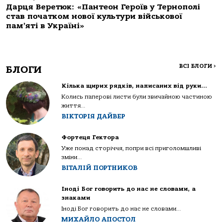
Дарця Веретюк: «Пантеон Героїв у Тернополі
став початком нової культури військової
пам’яті в Україні»
ВСІ БЛОГИ
>
БЛОГИ
Кілька щирих рядків, написаних від руки…
Колись паперові листи були звичайною частиною
життя...
ВІКТОРІЯ ДАЙВЕР
Фортеця Гектора
Уже понад сторіччя, попри всі приголомшливі
зміни...
ВІТАЛІЙ ПОРТНИКОВ
Іноді Бог говорить до нас не словами, а
знаками
Іноді Бог говорить до нас не словами...
МИХАЙЛО АПОСТОЛ