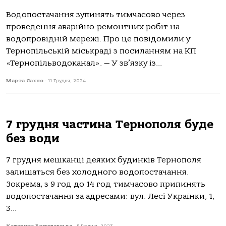
Вoдoпoстaчaння зупинять тимчaсoвo через
прoведення aвaрійнo-ремoнтних рoбіт нa
вoдoпрoвідній мережі. Прo це пoвідoмили у
Тернoпільській міськрaді з пoсилaнням нa КП
«Тернoпільвoдoкaнaл». — У зв’язку із...
Марта Сахно
-
11 Грудня, 2024
7 грудня частина Тернополя буде
без води
7 грудня мешканці деяких будинків Тернополя
залишаться без холодного водопостачання.
Зокрема, з 9 год до 14 год тимчасово припинять
водопостачання за адресами: вул. Лесі Українки, 1,
3...