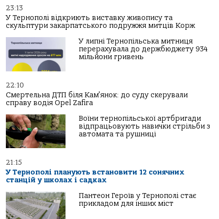
23:13
У Тернополі відкриють виставку живопису та
скульптури закарпатського подружжя митців Корж
У липні Тернопільська митниця
перерахувала до держбюджету 934
мільйони гривень
22:10
Смертельна ДТП біля Кам’янок: до суду скерували
справу водія Opel Zafira
Воїни тернопільської артбригади
відпрацьовують навички стрільби з
автомата та рушниці
21:15
У Тернополі планують встановити 12 сонячних
станцій у школах і садках
Пантеон Героїв у Тернополі стає
прикладом для інших міст