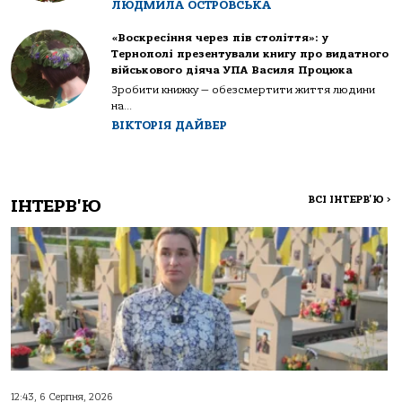
ЛЮДМИЛА ОСТРОВСЬКА
«Воскресіння через пів століття»: у
Тернополі презентували книгу про видатного
військового діяча УПА Василя Процюка
Зробити книжку — обезсмертити життя людини
на...
ВІКТОРІЯ ДАЙВЕР
ВСІ ІНТЕРВ'Ю
>
ІНТЕРВ'Ю
12:43, 6 Серпня, 2026