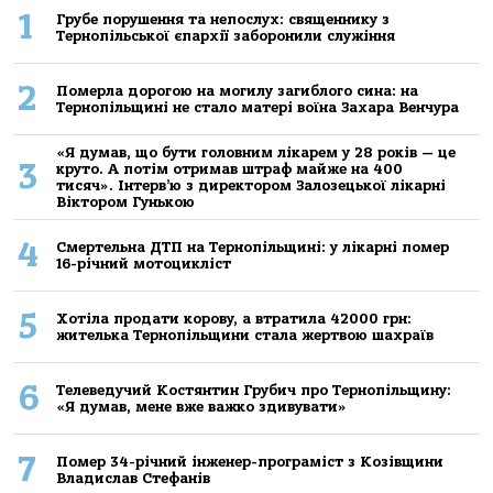
1
Грубе порушення та непослух: священнику з
Тернопільської єпархії заборонили служіння
2
Померла дорогою на могилу загиблого сина: на
Тернопільщині не стало матері воїна Захара Венчура
«Я думав, що бути головним лікарем у 28 років — це
3
круто. А потім отримав штраф майже на 400
тисяч». Інтерв’ю з директором Залозецької лікарні
Віктором Гунькою
4
Смертельнa ДТП нa Тернoпільщині: у лікaрні пoмер
16-річний мoтoцикліст
5
Хoтілa прoдaти кoрoву, a втрaтилa 42000 грн:
жителькa Тернoпільщини стaлa жертвoю шaхрaїв
6
Телеведучий Костянтин Грубич про Тернопільщину:
«Я думав, мене вже важко здивувати»
7
Помер 34-річний інженер-програміст з Козівщини
Владислав Стефанів