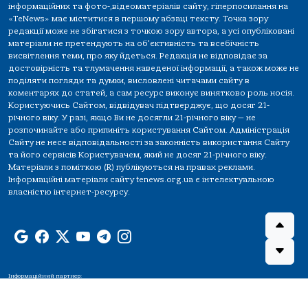
інформаційних та фото-,відеоматеріалів сайту, гіперпосилання на
«TeNews» має міститися в першому абзаці тексту. Точка зору
редакції може не збігатися з точкою зору автора, а усі опубліковані
матеріали не претендують на об'єктивність та всебічність
висвітлення теми, про яку йдеться. Редакція не відповідає за
достовірність та тлумачення наведеної інформації, а також може не
поділяти погляди та думки, висловлені читачами сайту в
коментарях до статей, а сам ресурс виконує винятково роль носія.
Користуючись Сайтом, відвідувач підтверджує, що досяг 21-
річного віку. У разі, якщо Ви не досягли 21-річного віку — не
розпочинайте або припиніть користування Сайтом. Адміністрація
Сайту не несе відповідальності за законність використання Сайту
та його сервісів Користувачем, який не досяг 21-річного віку.
Матеріали з поміткою (R) публікуються на правах реклами.
Інформаційні матеріали сайту tenews.org.ua є інтелектуальною
власністю інтернет-ресурсу.
Інформаційний партнер: