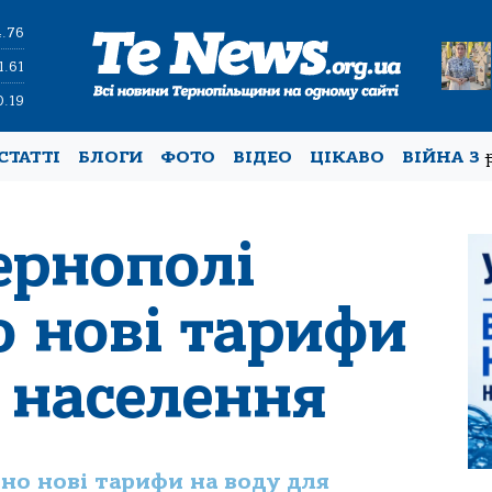
4.76
1.61
0.19
СТАТТІ
БЛОГИ
ФОТО
ВІДЕО
ЦІКАВО
ВІЙНА З
ернополі
о нові тарифи
 населення
ено нові тарифи на воду для