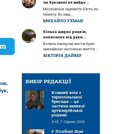
чи Буковелі не вийде…
Московські окупанти б’ють по
бізнесу. Бо наш...
МИХАЙЛО УХМАН
Кілька щирих рядків,
написаних від руки…
Колись паперові листи були
am
звичайною частиною життя...
ВІКТОРІЯ ДАЙВЕР
ВИБІР РЕДАКЦІЇ
com
.
бук
,
Кожний воїн з
тернопільської
бригади – це
частина великої
артилерійської
родини
11:43, 7 Серпня, 2026
У Лісабоні Шон