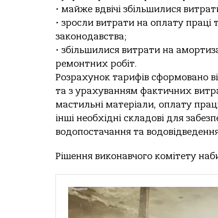
• майже вдвічі збільшилися витрат
• зросли витрати на оплату праці 
законодавства;
• збільшилися витрати на амортиза
ремонтних робіт.
Розрахунок тарифів сформовано ві
та з урахуванням фактичних витра
мастильні матеріали, оплату праці
інші необхідні складові для забез
водопостачання та водовідведення
Рішення виконавчого комітету наби