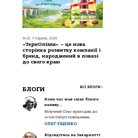
14:10, 7 Серпня, 2026
«ТернОпілля» – це нова
сторінка розвитку компанії і
бренд, народжений в повазі
до свого краю
ВСІ БЛОГИ
>
БЛОГИ
Коли час мав смак білого
наливу…
Яблучний Спас приходив до
оселі бабусі повільними...
ОЛЕГ УЩЕНКО
Відсидітись на Закарпатті