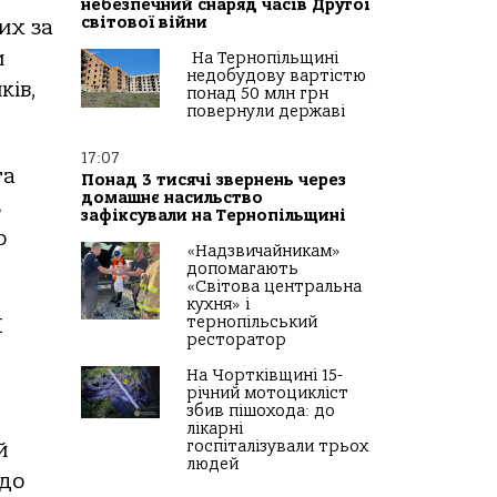
небезпечний снаряд часів Другої
світової війни
их за
и
На Тернопільщині
недобудову вартістю
ків,
понад 50 млн грн
повернули державі
17:07
та
Понад 3 тисячі звернень через
домашнє насильство
ь
зафіксували на Тернопільщині
о
«Надзвичайникам»
допомагають
«Світова центральна
кухня» і
тернопільський
П
ресторатор
На Чортківщині 15-
річний мотоцикліст
збив пішохода: до
лікарні
госпіталізували трьох
й
людей
 до