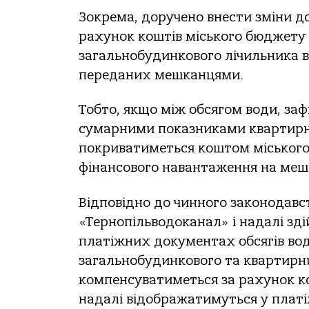
Зокрема, доручено внести зміни до
рахунок коштів міського бюджету
загальнобудинкового лічильника в
переданих мешканцями.
Тобто, якщо між обсягом води, за
сумарними показниками квартирних
покриватиметься коштом міського
фінансового навантаження на меш
Відповідно до чинного законодавст
«Тернопільводоканал» і надалі зд
платіжних документах обсягів вод
загальнобудинкового та квартирних
компенсуватиметься за рахунок ко
надалі відображатимуться у плат