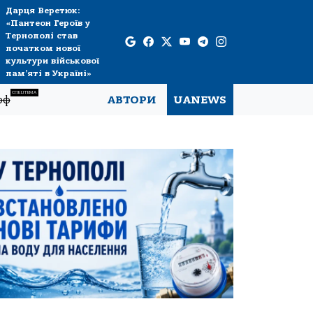
Дарця Веретюк:
«Пантеон Героїв у
Тернополі став
початком нової
культури військової
пам’яті в Україні»
СПЕЦТЕМА
рф
АВТОРИ
UANEWS