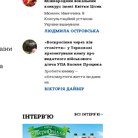
Міжнародний вокальний
конкурс імені Квітки Цісик
Мюнхен. Німеччина. В
Консультаційній установі
України вшанували...
ЛЮДМИЛА ОСТРОВСЬКА
«Воскресіння через пів
століття»: у Тернополі
аїни
презентували книгу про
видатного військового
діяча УПА Василя Процюка
та
Зробити книжку —
обезсмертити життя людини
на...
ВІКТОРІЯ ДАЙВЕР
ВСІ ІНТЕРВ'Ю
>
ІНТЕРВ'Ю