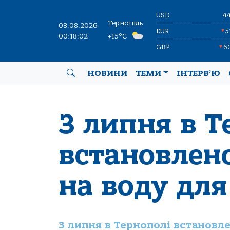
USD
4
Тернопіль
08.08.2026
EUR
5
▼
00:18:03
+15°C
GBP
6
▼
НОВИНИ
ТЕМИ
ІНТЕРВ’Ю
З липня в Т
встановлен
на воду для
З липня в Тернополі встановл