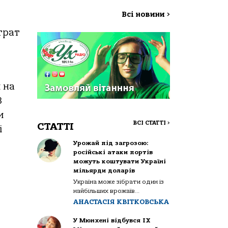
Всі новини
>
трат
 на
З
и
ВСІ СТАТТІ
>
СТАТТІ
і
Урожай під загрозою:
російські атаки портів
можуть коштувати Україні
мільярди доларів
Україна може зібрати один із
найбільших врожаїв...
АНАСТАСІЯ КВІТКОВСЬКА
У Мюнхені відбувся IX