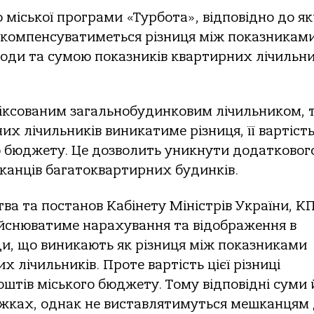
 міської програми «Турбота», відповідно до як
 компенсуватиметься різниця між показникам
оди та сумою показників квартирних лічильни
фіксованим загальнобудинковим лічильником, 
 лічильників виникатиме різниця, її вартіст
 бюджету. Це дозволить уникнути додатковог
канців багатоквартирних будинків.
ва та постанов Кабінету Міністрів України, К
ійснюватиме нарахування та відображення в
и, що виникають як різниця між показниками
 лічильників. Проте вартість цієї різниці
штів міського бюджету. Тому відповідні суми 
іжках, однак не виставлятимуться мешканцям