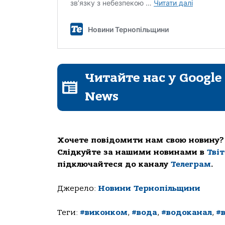
Читайте нас у Google
News
Хочете повідомити нам свою новину?
Слідкуйте за нашими новинами в
Тві
підключайтеся до каналу
Телеграм
.
Джерело:
Новини Тернопільщини
Теги:
#виконком
,
#вода
,
#водоканал
,
#