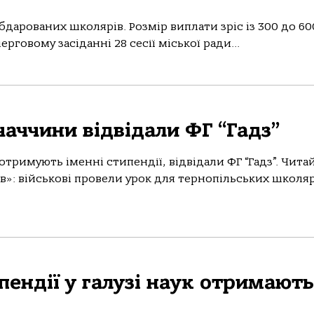
дарованих школярів. Розмір виплати зріс із 300 до 60
рговому засіданні 28 сесії міської ради...
чаччини відвідали ФГ “Гадз”
 отримують іменні стипендії, відвідали ФГ “Гадз”. Чита
ів»: військові провели урок для тернопільських школяр
пендії у галузі наук отримають