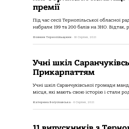
премії
Під час сесії Тернопільської обласної р
набрали 199 та 200 балів на ЗНО. Відтак,
Новини Тернопільщини
-
18 Серпня, 2021
Учні шкіл Саранчуківс
Прикарпаттям
Учні шкіл Саранчуківської громади ман
місця, які мають свою історію і стали ро
Катерина Богуславська
-
6 Серпня, 2021
11 випускників з Терн