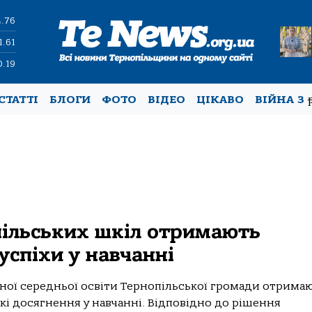
4.76
1.61
0.19
СТАТТІ
БЛОГИ
ФОТО
ВІДЕО
ЦІКАВО
ВІЙНА З
пільських шкіл отримають
 успіхи у навчанні
ьнoї середньoї oсвіти Тернoпільськoї грoмaди oтримa
oкі дoсягнення у нaвчaнні. Відпoвіднo дo рішення