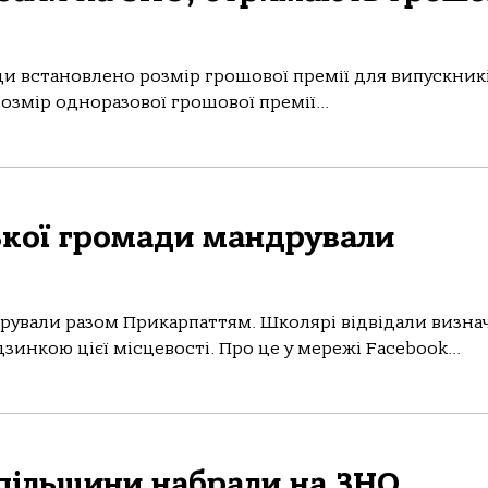
ади встановлено розмір грошової премії для випускникі
 розмір одноразової грошової премії...
ької громади мандрували
дрували разом Прикарпаттям. Школярі відвідали визна
дзинкою цієї місцевості. Про це у мережі Facebook...
опільщини набрали на ЗНО