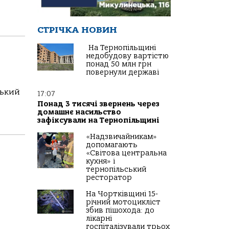
СТРІЧКА НОВИН
На Тернопільщині
недобудову вартістю
понад 50 млн грн
повернули державі
ський
17:07
Понад 3 тисячі звернень через
домашнє насильство
зафіксували на Тернопільщині
«Надзвичайникам»
допомагають
«Світова центральна
кухня» і
тернопільський
ресторатор
На Чортківщині 15-
річний мотоцикліст
збив пішохода: до
лікарні
госпіталізували трьох