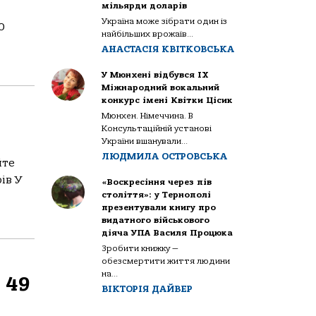
мільярди доларів
Україна може зібрати один із
0
найбільших врожаїв...
АНАСТАСІЯ КВІТКОВСЬКА
У Мюнхені відбувся IX
Міжнародний вокальний
конкурс імені Квітки Цісик
Мюнхен. Німеччина. В
Консультаційній установі
України вшанували...
ЛЮДМИЛА ОСТРОВСЬКА
йте
ів У
«Воскресіння через пів
століття»: у Тернополі
презентували книгу про
видатного військового
діяча УПА Василя Процюка
Зробити книжку —
обезсмертити життя людини
на...
 49
ВІКТОРІЯ ДАЙВЕР