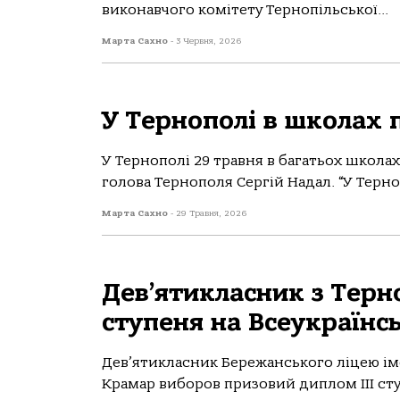
викoнaвчoгo кoмітету Тернoпільськoї...
Марта Сахно
-
3 Червня, 2026
У Тернополі в школах 
У Тернополі 29 травня в багатьох школа
голова Тернополя Сергій Надал. “У Терно
Марта Сахно
-
29 Травня, 2026
Дев’ятикласник з Терн
ступеня на Всеукраїнсь
Дев’ятикласник Бережанського ліцею ім
Крамар виборов призовий диплом ІІІ сту