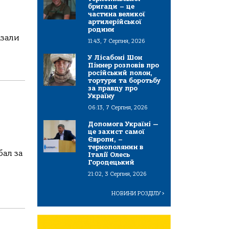
бригади – це
частина великої
артилерійської
родини
азали
11:43, 7 Серпня, 2026
У Лісабоні Шон
Піннер розповів про
російський полон,
тортури та боротьбу
за правду про
Україну
06:13, 7 Серпня, 2026
Допомога Україні —
це захист самої
Європи, –
тернополянин в
бал за
Італії Олесь
Городецький
21:02, 3 Серпня, 2026
НОВИНИ РОЗДІЛУ
>