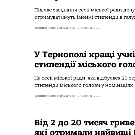
Під час засідання сесії міської ради деп
отримуватимуть іменні стипендії в галузі
Новини Тернопільщини
-
21 Серпня, 2021
У Тернополі кращі учн
стипендії міського гол
На сесії міської ради, яка відбулася 20
стипендії міського голови у номінаціях 
Новини Тернопільщини
-
21 Серпня, 2021
Від 2 до 20 тисяч грив
які отримали найвищі 