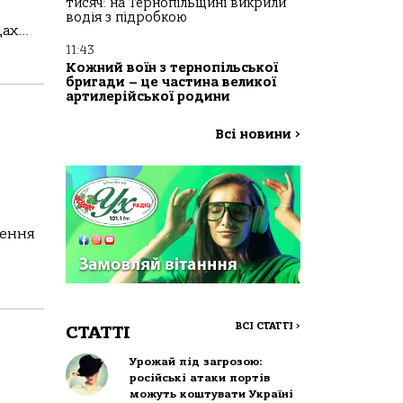
тисяч: на Тернопільщині викрили
водія з підробкою
х...
11:43
Кожний воїн з тернопільської
бригади – це частина великої
артилерійської родини
Всі новини
>
чення
ВСІ СТАТТІ
>
СТАТТІ
Урожай під загрозою:
російські атаки портів
можуть коштувати Україні