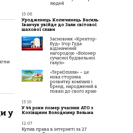
людей
15:06
Уродженець Копичинець Василь
Іванчук увійде до Зали світової
шахової слави
Засновник «Креатор-
Буд» Ігор Гуда
відзначений
нагородою «Візіонер
сучасної будівельної
ягли
галузі»
«ТернОпілля» – це
нова сторінка
розвитку компанії і
бренд, народжений в
повазі до свого краю
13:10
У 44 роки помер учасник АТО з
и у
Козівщини Володимир Вельма
12:07
Купив права в інтернеті за 27