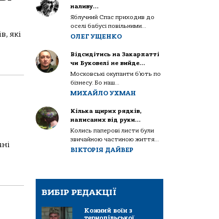
наливу…
Яблучний Спас приходив до
оселі бабусі повільними...
в, які
ОЛЕГ УЩЕНКО
Відсидітись на Закарпатті
чи Буковелі не вийде…
Московські окупанти б’ють по
бізнесу. Бо наш...
МИХАЙЛО УХМАН
Кілька щирих рядків,
написаних від руки…
Колись паперові листи були
звичайною частиною життя...
чні
ВІКТОРІЯ ДАЙВЕР
ВИБІР РЕДАКЦІЇ
Кожний воїн з
тернопільської