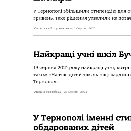
У Тернополі збільшили стипендію для об
гривень. Таке рішення ухвалили на позаче
Катерина Богуславська
-
1 Серпня, 2023
Найкращі учні шкіл Бу
19 серпня 2021 року найкращі учні, котрі
також «Навчав дітей так, як нацгвардійц
Тернополі...
Оксана Горобець
-
25 Серпня, 2021
У Тернополі іменні сти
обдарованих дітей