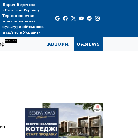
Дарця Веретюк:
«Пантеон Героїв у
Тернополі став
початком нової
культури військової
пам’яті в Україні»
СПЕЦТЕМА
рф
АВТОРИ
UANEWS
ють