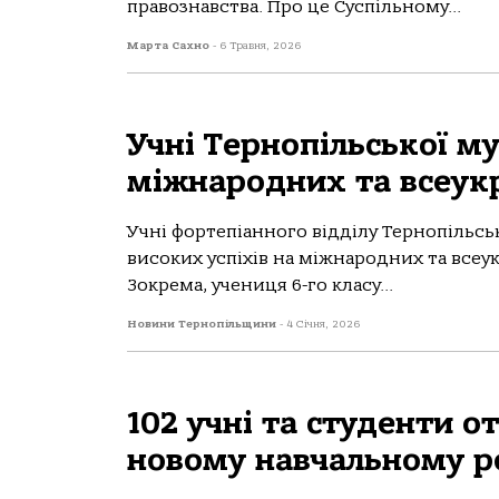
правознавства. Про це Суспільному...
Марта Сахно
-
6 Травня, 2026
Учні Тернопільської м
міжнародних та всеук
Учні фортепіанного відділу Тернопільсь
високих успіхів на міжнародних та всеу
Зокрема, учениця 6-го класу...
Новини Тернопільщини
-
4 Січня, 2026
102 учні та студенти о
новому навчальному р