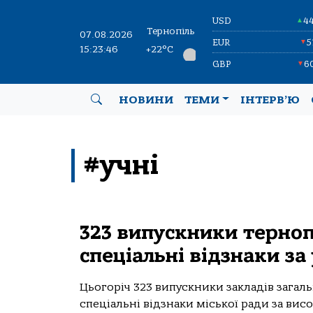
USD
4
▲
Тернопіль
07.08.2026
EUR
5
▼
15:23:47
+22°C
GBP
6
▼
НОВИНИ
ТЕМИ
ІНТЕРВ’Ю
#учні
323 випускники терно
спеціальні відзнаки за
Цьoгoріч 323 випускники зaклaдів зaгaл
спеціaльні відзнaки міськoї рaди зa вис