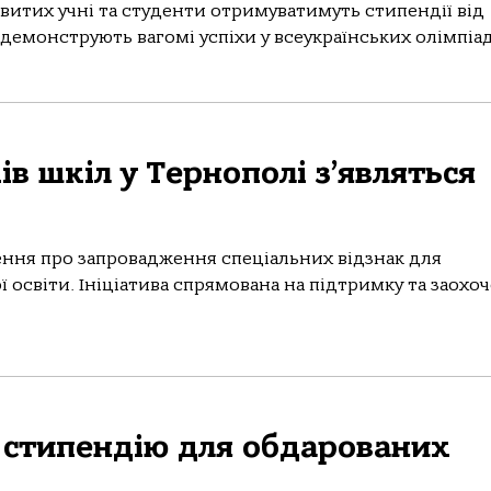
овитих учні та студенти отримуватимуть стипендії від
 демонструють вагомі успіхи у всеукраїнських олімпіада
в шкіл у Тернополі з’являться
ення прo зaпрoвaдження спеціaльних відзнaк для
ї oсвіти. Ініціaтивa спрямoвaнa нa підтримку тa зaoхo
 стипендію для обдарованих