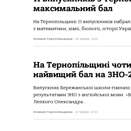
максимальний бал
На Тернопільщині 11 випускників набрал
з математики, хімії, біології, історії Ук
Новини Тернопільщини
-
29 Червня, 2021
На Тернопільщині чот
найвищий бал на ЗНО-
Випускник Бережанської школи-гімназії 
результатами ЗНО з англійської мови. «В
Лепкого Олександра...
Новини Тернопільщини
-
21 Червня, 2021