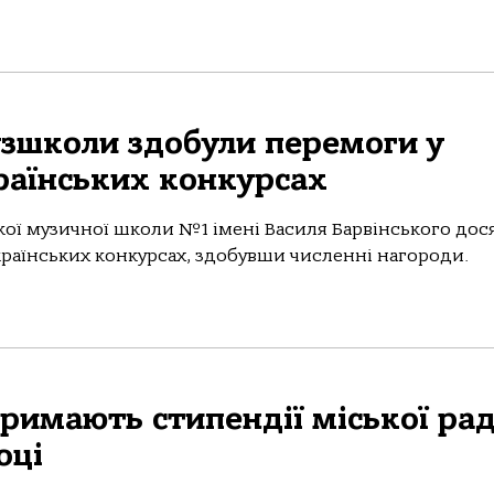
узшколи здобули перемоги у
раїнських конкурсах
кої музичної школи №1 імені Василя Барвінського дос
країнських конкурсах, здобувши численні нагороди.
тримають стипендії міської рад
оці