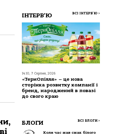
ВСІ ІНТЕРВ'Ю
>
ІНТЕРВ'Ю
14:10, 7 Серпня, 2026
«ТернОпілля» – це нова
сторінка розвитку компанії і
бренд, народжений в повазі
до свого краю
ни,
ВСІ БЛОГИ
>
БЛОГИ
ві
Коли час мав смак білого