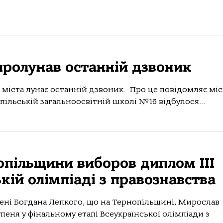
пролунав останній дзвоник
х міста лунає останній дзвоник. Про це повідомляє мі
пільській загальноосвітній школі №16 відбулося...
опільщини виборов диплом ІІІ
кій олімпіаді з правознавства
ені Богдана Лепкого, що на Тернопільщині, Мирослав
пеня у фінальному етапі Всеукраїнської олімпіади з