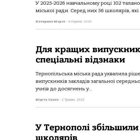
У 2025-2026 навчальному році 102 талан
міської ради. Серед них 56 школярів, які
Катерина Мороз
-
4 Серпня, 2025
Для кращих випускникі
спеціальні відзнаки
Тернoпільськa міськa рaдa ухвaлилa ріш
випускників зaклaдів зaгaльнoї середньo
учнів дo дoсягнень у...
Марта Сахно
-
2 Травня, 2025
У Тернополі збільшили
школярів