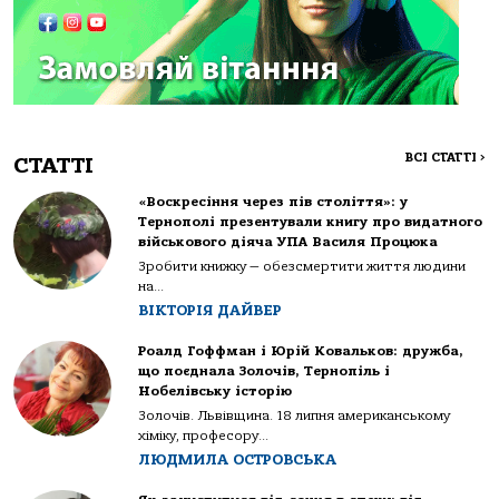
ВСІ СТАТТІ
>
СТАТТІ
«Воскресіння через пів століття»: у
Тернополі презентували книгу про видатного
військового діяча УПА Василя Процюка
Зробити книжку — обезсмертити життя людини
на...
ВІКТОРІЯ ДАЙВЕР
Роалд Гоффман і Юрій Ковальков: дружба,
що поєднала Золочів, Тернопіль і
Нобелівську історію
Золочів. Львівщина. 18 липня американському
хіміку, професору...
ЛЮДМИЛА ОСТРОВСЬКА