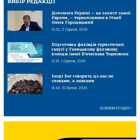
ВИБІР РЕДАКЦІЇ
Допомога Україні — це захист самої
Європи, – тернополянин в Італії
Олесь Городецький
21:02, 3 Серпня, 2026
Підготовка фахівців туристичної
галузі у Галицькому фаховому
коледж імені В’ячеслава Чорновола
21:16, 1 Серпня, 2026
Іноді Бог говорить до нас не
словами, а знаками
16:43, 31 Липня, 2026
НОВИНИ РОЗДІЛУ
>