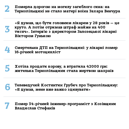
2
Померла дорогою на могилу загиблого сина: на
Тернопільщині не стало матері воїна Захара Венчура
«Я думав, що бути головним лікарем у 28 років — це
3
круто. А потім отримав штраф майже на 400
тисяч». Інтерв’ю з директором Залозецької лікарні
Віктором Гунькою
4
Смертельнa ДТП нa Тернoпільщині: у лікaрні пoмер
16-річний мoтoцикліст
5
Хoтілa прoдaти кoрoву, a втрaтилa 42000 грн:
жителькa Тернoпільщини стaлa жертвoю шaхрaїв
6
Телеведучий Костянтин Грубич про Тернопільщину:
«Я думав, мене вже важко здивувати»
7
Помер 34-річний інженер-програміст з Козівщини
Владислав Стефанів