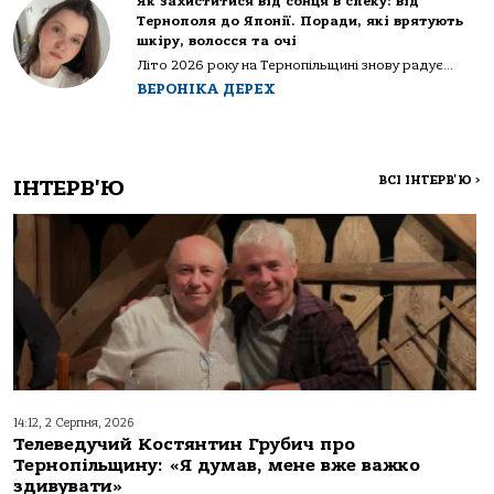
Як захиститися від сонця в спеку: від
Тернополя до Японії. Поради, які врятують
шкіру, волосся та очі
Літо 2026 року на Тернопільщині знову радує...
ВЕРОНІКА ДЕРЕХ
ВСІ ІНТЕРВ'Ю
>
ІНТЕРВ'Ю
14:12, 2 Серпня, 2026
Телеведучий Костянтин Грубич про
Тернопільщину: «Я думав, мене вже важко
здивувати»