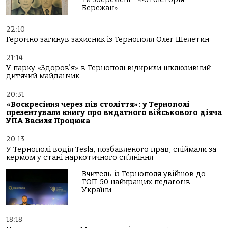
Бережан»
22:10
Героїчно загинув захисник із Тернополя Олег Шелетин
21:14
У парку «Здоров’я» в Тернополі відкрили інклюзивний
дитячий майданчик
20:31
«Воскресіння через пів століття»: у Тернополі
презентували книгу про видатного військового діяча
УПА Василя Процюка
20:13
У Тернополі водія Tesla, позбавленого прав, спіймали за
кермом у стані наркотичного сп’яніння
Вчитель із Тернополя увійшов до
ТОП-50 найкращих педагогів
України
18:18