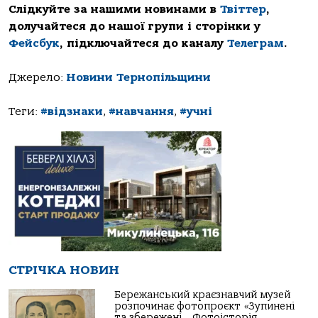
Слідкуйте за нашими новинами в
Твіттер
,
долучайтеся до нашої групи і сторінки у
Фейсбук
, підключайтеся до каналу
Телеграм
.
Джерело:
Новини Тернопільщини
Теги:
#відзнаки
,
#навчання
,
#учні
СТРІЧКА НОВИН
Бережанський краєзнавчий музей
розпочинає фотопроєкт «Зупинені
та збережені… Фотоісторія