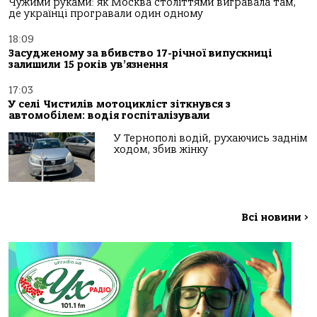
Чужими руками: як Москва століттями вигравала там,
де українці програвали один одному
18:09
Засудженому за вбивство 17-річної випускниці
залишили 15 років ув’язнення
17:03
У селі Чистилів мотоцикліст зіткнувся з
автомобілем: водія госпіталізували
У Тернополі водій, рухаючись заднім
ходом, збив жінку
Всі новини
>