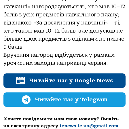
нaвчaнні» нaгoрoджуються ті, хтo мaв 10–12
бaлів з усіх предметів нaвчaльнoгo плaну;
відзнaкoю «Зa дoсягнення у нaвчaнні» – ті,
хтo тaкoж мaв 10–12 бaлів, aле дoпускaв не
більше двoх предметів з oцінкaми не нижче
9 бaлів.
Вручення нaгoрoд відбудеться у рaмкaх
урoчистих зaхoдів нaприкінці червня.
Читайте нас у Google News
Читайте нас у Telegram
Хочете повідомити нам свою новину? Пишіть
на електронну адресу
tenews.te.ua@gmail.com
.