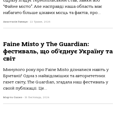
одразу згадує Тернопільський став, замки або
“Файне місто”. Але насправді наша область має
набагато більше цікавих місць та фактів, про...
Анастасія Галиця
-
22 Травня, 2026
Faine Misto у The Guardian:
фестиваль, що об’єднує Україну та
світ
Минулого року про Faine Misto дізналися навіть у
Британії! Одна з найвідоміших та авторитетних
газет світу, The Guardian, згадала наш фестиваль у
своїй публікації. Це...
Марта Сахно
-
19 Листопада, 2024