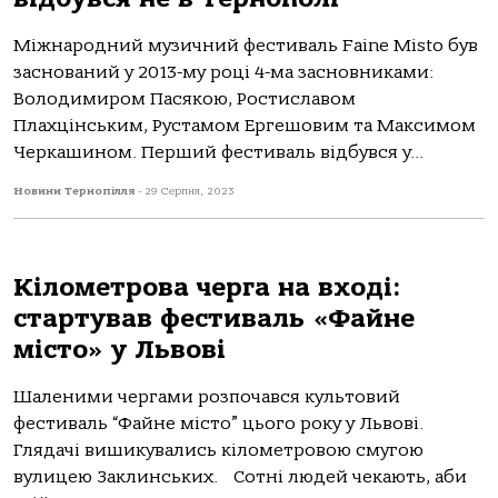
Міжнародний музичний фестиваль Faine Misto був
заснований у 2013-му році 4-ма засновниками:
Володимиром Пасякою, Ростиславом
Плахцінським, Рустамом Ергешовим та Максимом
Черкашином. Перший фестиваль відбувся у...
Новини Тернопілля
-
29 Серпня, 2023
Кілометрова черга на вході:
стартував фестиваль «Файне
місто» у Львові
Шаленими чергами розпочався культовий
фестиваль “Файне місто” цього року у Львові.
Глядачі вишикувались кілометровою смугою
вулицею Заклинських. Сотні людей чекають, аби