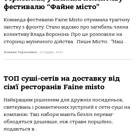
фестивалю “Файне місто”
Команда фестивалю Faine Misto отримала трагічну
звістку з фронту. Стало відомо про загибель члена
колективу Влада Вороніна. Про це розповіли на
сторінці музичного дійства. Пише Місто. “Наш...
Новини Тернопілля
-
23 Грудня, 2023
ТОП суші-сетів на доставку від
сім’ї ресторанів Faine misto
Найкращим рішенням для дружніх посиденьок,
святкувань і романтичних зустрічей є сети-суші на
компанію. Такі набори мають безліч переваг:
обходяться дешевше, ніж страви порційно;
подаються в...