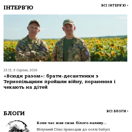
ВСІ ІНТЕРВ'Ю
>
ІНТЕРВ'Ю
23:13, 9 Серпня, 2026
«Всюди разом»: брати-десантники з
Тернопільщини пройшли війну, поранення і
чекають на дітей
ВСІ БЛОГИ
>
БЛОГИ
Коли час мав смак білого наливу…
Яблучний Спас приходив до оселі бабусі