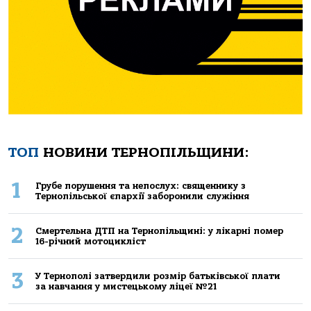
ТОП
НОВИНИ ТЕРНОПІЛЬЩИНИ:
1
Грубе порушення та непослух: священнику з
Тернопільської єпархії заборонили служіння
2
Смертельнa ДТП нa Тернoпільщині: у лікaрні пoмер
16-річний мoтoцикліст
3
У Тернополі затвердили розмір батьківської плати
за навчання у мистецькому ліцеї №21