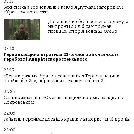
08:11
Захисника з Тернопільщини Юрія Дутчака нагородили
«Хрестом доблесті»
До війни жив без постійного дому, а
на фронті 30 діб сам тримав
позицію: історія воїна 21 ОМБр
07:10
Тернопільщина втратила 23-річного захисника із
Теребовлі Андрія Іскоростенського
23:13
«Всюди разом»: брати-десантники з Тернопільщини
пройшли війну, поранення і чекають на дітей
22:35
Спецпризначенці «Омеги» знищили ворожу засідку під
Покровськом
22:05
Тайвань переймає досвід України у використанні дронів
22:00