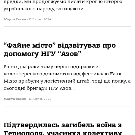
предки, ми продовжуємо писати кровʼю історію
українського народу, захищаючи...
Марта Сахно
-
15 Липня, 2024
“Файне місто” відзвітував про
допомогу НГУ “Азов”
Рівно два роки тому перші відправки з
волонтерською допомогою від фестивалю Faine
Misto прибули у логістичний штаб, тоді ще полку, а
сьогодні бригади НГУ Азов...
Марта Сахно
-
12 Квітня, 2024
Підтвердилась загибель воїна з
Тернополя, учасника колективу