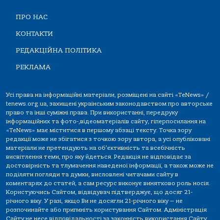
ПРО НАС
КОНТАКТИ
РЕДАКЦІЙНА ПОЛІТИКА
РЕКЛАМА
Усі права на інформаційні матеріали, розміщені на сайті «TeNews» /
tenews.org.ua, захищені українським законодавством про авторське
право та інші суміжні права. При використанні, передруку
інформаційних та фото-,відеоматеріалів сайту, гіперпосилання на
«TeNews» має міститися в першому абзаці тексту. Точка зору
редакції може не збігатися з точкою зору автора, а усі опубліковані
матеріали не претендують на об'єктивність та всебічність
висвітлення теми, про яку йдеться. Редакція не відповідає за
достовірність та тлумачення наведеної інформації, а також може не
поділяти погляди та думки, висловлені читачами сайту в
коментарях до статей, а сам ресурс виконує винятково роль носія.
Користуючись Сайтом, відвідувач підтверджує, що досяг 21-
річного віку. У разі, якщо Ви не досягли 21-річного віку — не
розпочинайте або припиніть користування Сайтом. Адміністрація
Сайту не несе відповідальності за законність використання Сайту