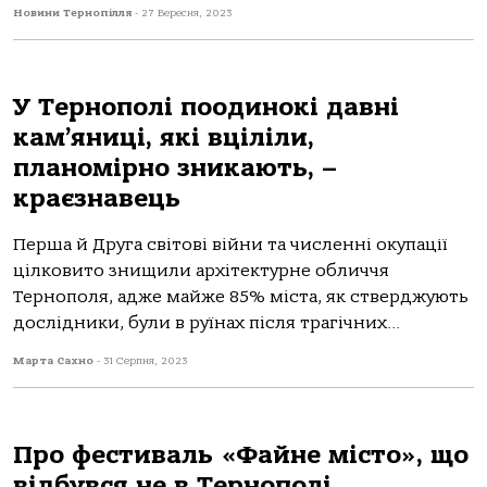
Новини Тернопілля
-
27 Вересня, 2023
У Тернополі поодинокі давні
кам’яниці, які вціліли,
планомірно зникають, –
краєзнавець
Перша й Друга світові війни та численні окупації
цілковито знищили архітектурне обличчя
Тернополя, адже майже 85% міста, як стверджують
дослідники, були в руїнах після трагічних...
Марта Сахно
-
31 Серпня, 2023
Про фестиваль «Файне місто», що
відбувся не в Тернополі