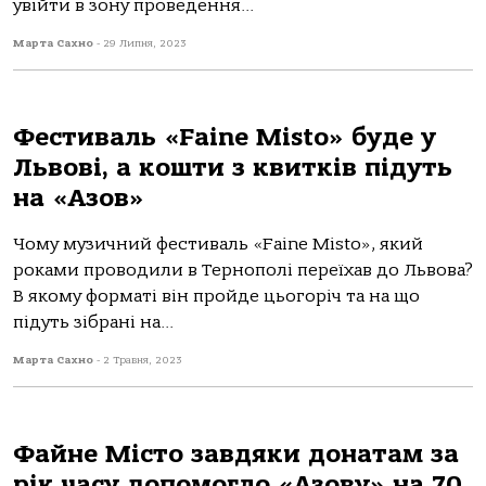
увійти в зону проведення...
Марта Сахно
-
29 Липня, 2023
Фестиваль «Faine Misto» буде у
Львові, а кошти з квитків підуть
на «Азов»
Чому музичний фестиваль «Faine Misto», який
роками проводили в Тернополі переїхав до Львова?
В якому форматі він пройде цьогоріч та на що
підуть зібрані на...
Марта Сахно
-
2 Травня, 2023
Файне Місто завдяки донатам за
рік часу допомогло «Азову» на 70