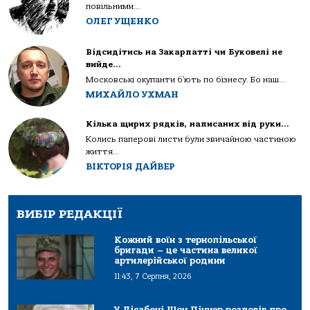
повільними...
ОЛЕГ УЩЕНКО
Відсидітись на Закарпатті чи Буковелі не
вийде…
Московські окупанти б’ють по бізнесу. Бо наш...
МИХАЙЛО УХМАН
Кілька щирих рядків, написаних від руки…
Колись паперові листи були звичайною частиною
життя...
ВІКТОРІЯ ДАЙВЕР
ВИБІР РЕДАКЦІЇ
Кожний воїн з тернопільської
бригади – це частина великої
артилерійської родини
11:43, 7 Серпня, 2026
У Лісабоні Шон Піннер розповів про