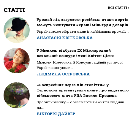
ВСІ СТАТТІ
>
СТАТТІ
Урожай під загрозою: російські атаки портів
можуть коштувати Україні мільярди доларів
Україна може зібрати один із найбільших врожаїв...
АНАСТАСІЯ КВІТКОВСЬКА
У Мюнхені відбувся IX Міжнародний
вокальний конкурс імені Квітки Цісик
Мюнхен. Німеччина. В Консультаційній установі
України вшанували...
ЛЮДМИЛА ОСТРОВСЬКА
«Воскресіння через пів століття»: у
Тернополі презентували книгу про видатного
військового діяча УПА Василя Процюка
Зробити книжку — обезсмертити життя людини
на...
ВІКТОРІЯ ДАЙВЕР