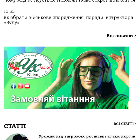
Чому мед не псується тисячоліттями: секрет довголіття
16:35
Як обрати військове спорядження: поради інструктора
«Вуду»
Всі новини
>
ВСІ СТАТТІ
>
СТАТТІ
Урожай під загрозою: російські атаки портів