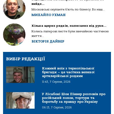
вийде…
Московські окупанти б’ють по бізнесу. Бо наш...
МИХАЙЛО УХМАН
Кілька щирих рядків, написаних від руки…
Колись паперові листи були звичайною частиною
життя...
ВІКТОРІЯ ДАЙВЕР
ВИБІР РЕДАКЦІЇ
Кожний воїн з тернопільської
бригади – це частина великої
артилерійської родини
11:43, 7 Серпня, 2026
У Лісабоні Шон Піннер розповів про
російський полон, тортури та
боротьбу за правду про Україну
06:13, 7 Серпня, 2026