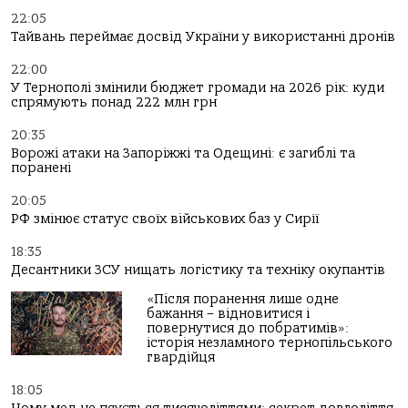
22:05
Тайвань переймає досвід України у використанні дронів
22:00
У Тернополі змінили бюджет громади на 2026 рік: куди
спрямують понад 222 млн грн
20:35
Ворожі атаки на Запоріжжі та Одещині: є загиблі та
поранені
20:05
РФ змінює статус своїх військових баз у Сирії
18:35
Десантники ЗСУ нищать логістику та техніку окупантів
«Після поранення лише одне
бажання – відновитися і
повернутися до побратимів»:
історія незламного тернопільського
гвардійця
18:05