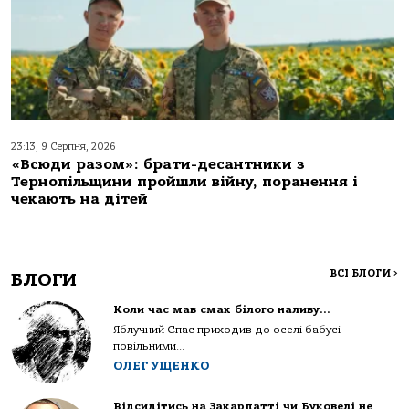
23:13, 9 Серпня, 2026
«Всюди разом»: брати-десантники з
Тернопільщини пройшли війну, поранення і
чекають на дітей
ВСІ БЛОГИ
>
БЛОГИ
Коли час мав смак білого наливу…
Яблучний Спас приходив до оселі бабусі
повільними...
ОЛЕГ УЩЕНКО
Відсидітись на Закарпатті чи Буковелі не