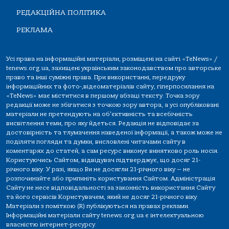
РЕДАКЦІЙНА ПОЛІТИКА
РЕКЛАМА
Усі права на інформаційні матеріали, розміщені на сайті «TeNews» /
tenews.org.ua, захищені українським законодавством про авторське
право та інші суміжні права. При використанні, передруку
інформаційних та фото-,відеоматеріалів сайту, гіперпосилання на
«TeNews» має міститися в першому абзаці тексту. Точка зору
редакції може не збігатися з точкою зору автора, а усі опубліковані
матеріали не претендують на об'єктивність та всебічність
висвітлення теми, про яку йдеться. Редакція не відповідає за
достовірність та тлумачення наведеної інформації, а також може не
поділяти погляди та думки, висловлені читачами сайту в
коментарях до статей, а сам ресурс виконує винятково роль носія.
Користуючись Сайтом, відвідувач підтверджує, що досяг 21-
річного віку. У разі, якщо Ви не досягли 21-річного віку — не
розпочинайте або припиніть користування Сайтом. Адміністрація
Сайту не несе відповідальності за законність використання Сайту
та його сервісів Користувачем, який не досяг 21-річного віку.
Матеріали з поміткою (R) публікуються на правах реклами.
Інформаційні матеріали сайту tenews.org.ua є інтелектуальною
власністю інтернет-ресурсу.