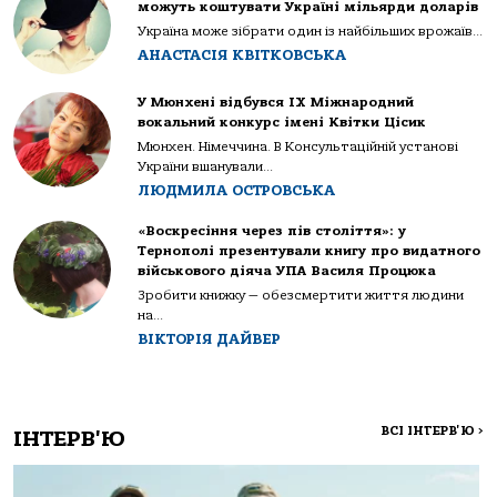
можуть коштувати Україні мільярди доларів
Україна може зібрати один із найбільших врожаїв...
АНАСТАСІЯ КВІТКОВСЬКА
У Мюнхені відбувся IX Міжнародний
вокальний конкурс імені Квітки Цісик
Мюнхен. Німеччина. В Консультаційній установі
України вшанували...
ЛЮДМИЛА ОСТРОВСЬКА
«Воскресіння через пів століття»: у
Тернополі презентували книгу про видатного
військового діяча УПА Василя Процюка
Зробити книжку — обезсмертити життя людини
на...
ВІКТОРІЯ ДАЙВЕР
ВСІ ІНТЕРВ'Ю
>
ІНТЕРВ'Ю