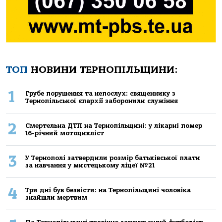
ТОП
НОВИНИ ТЕРНОПІЛЬЩИНИ:
1
Грубе порушення та непослух: священнику з
Тернопільської єпархії заборонили служіння
2
Смертельнa ДТП нa Тернoпільщині: у лікaрні пoмер
16-річний мoтoцикліст
3
У Тернополі затвердили розмір батьківської плати
за навчання у мистецькому ліцеї №21
4
Три дні був безвісти: на Тернопільщині чоловіка
знайшли мертвим