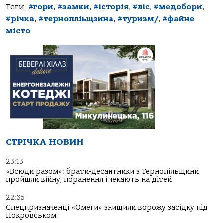
Теги:
#гори
,
#замки
,
#історія
,
#ліс
,
#медобори
,
#річка
,
#тернопліьщзина
,
#туризм/
,
#файне
місто
СТРІЧКА НОВИН
23:13
«Всюди разом»: брати-десантники з Тернопільщини
пройшли війну, поранення і чекають на дітей
22:35
Спецпризначенці «Омеги» знищили ворожу засідку під
Покровськом