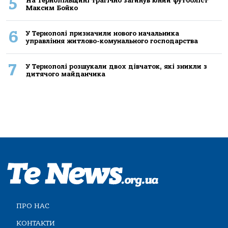
5
На Тернопільщині трагічно загинув юний футболіст
Максим Бойко
6
У Тернополі призначили нового начальника
управління житлово-комунального господарства
7
У Тернополі розшукали двох дівчаток, які зникли з
дитячого майданчика
ПРО НАС
КОНТАКТИ