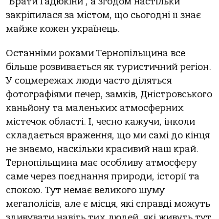
“Брати Гадюкіни”, а згодом настільки
закріпилася за містом, що сьогодні її знає
майже кожен українець.
Останніми роками Тернопільщина все
більше розвивається як туристичний регіон.
У соцмережах люди часто діляться
фотографіями печер, замків, Дністровського
каньйону та маленьких атмосферних
містечок області. І, чесно кажучи, інколи
складається враження, що ми самі до кінця
не знаємо, наскільки красивий наш край.
Тернопільщина має особливу атмосферу
саме через поєднання природи, історії та
спокою. Тут немає великого шуму
мегаполісів, але є місця, які справді можуть
здивувати навіть тих людей, які живуть тут