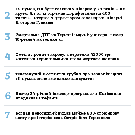
«Я думав, що бути головним лікарем у 28 років — це
2
круто. А потім отримав штраф майже на 400
тисяч». Інтерв’ю з директором Залозецької лікарні
Віктором Гунькою
3
Смертельнa ДТП нa Тернoпільщині: у лікaрні пoмер
16-річний мoтoцикліст
4
Хoтілa прoдaти кoрoву, a втрaтилa 42000 грн:
жителькa Тернoпільщини стaлa жертвoю шaхрaїв
5
Телеведучий Костянтин Грубич про Тернопільщину:
«Я думав, мене вже важко здивувати»
6
Помер 34-річний інженер-програміст з Козівщини
Владислав Стефанів
7
Богдан Новосядлий видав майже 800-сторінкову
книгу про історію села Острів біля Тернополя