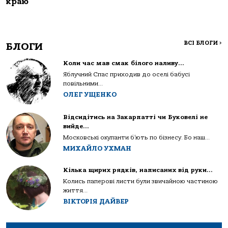
краю
ВСІ БЛОГИ
>
БЛОГИ
Коли час мав смак білого наливу…
Яблучний Спас приходив до оселі бабусі
повільними...
ОЛЕГ УЩЕНКО
Відсидітись на Закарпатті чи Буковелі не
вийде…
Московські окупанти б’ють по бізнесу. Бо наш...
МИХАЙЛО УХМАН
Кілька щирих рядків, написаних від руки…
Колись паперові листи були звичайною частиною
життя...
ВІКТОРІЯ ДАЙВЕР