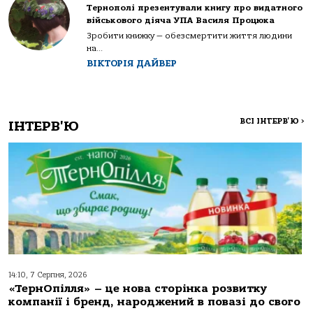
Тернополі презентували книгу про видатного
військового діяча УПА Василя Процюка
Зробити книжку — обезсмертити життя людини
на...
ВІКТОРІЯ ДАЙВЕР
ВСІ ІНТЕРВ'Ю
>
ІНТЕРВ'Ю
14:10, 7 Серпня, 2026
«ТернОпілля» – це нова сторінка розвитку
компанії і бренд, народжений в повазі до свого