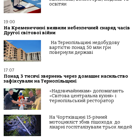
освітян
19:00
На Кременеччині виявили небезпечний снаряд часів
Другої світової війни
На Тернопільщині недобудову
вартістю понад 50 млн грн
повернули державі
17:07
Понад 3 тисячі звернень через домашнє насильство
зафіксували на Тернопільщині
«Надзвичайникам» допомагають
«Світова центральна кухня» і
тернопільський ресторатор
На Чортківщині 15-річний
мотоцикліст збив пішохода: до
лікарні госпіталізували трьох людей