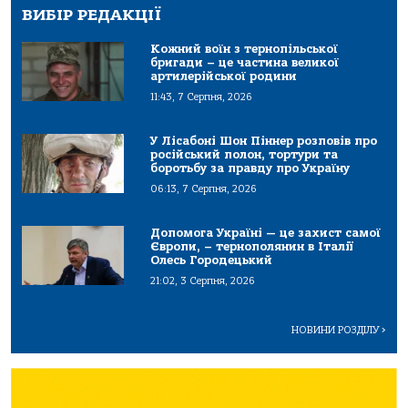
ВИБІР РЕДАКЦІЇ
Кожний воїн з тернопільської
бригади – це частина великої
артилерійської родини
11:43, 7 Серпня, 2026
У Лісабоні Шон Піннер розповів про
російський полон, тортури та
боротьбу за правду про Україну
06:13, 7 Серпня, 2026
Допомога Україні — це захист самої
Європи, – тернополянин в Італії
Олесь Городецький
21:02, 3 Серпня, 2026
НОВИНИ РОЗДІЛУ
>