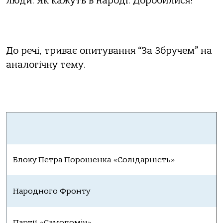
люди. Як кажуть в народі: Доробилися!
До речі, триває опитування “За Збручем” на
аналогічну тему.
Блоку Петра Порошенка «Солідарність»
Народного Фронту
Партії «Самопоміч»