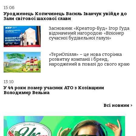
15:06
Уродженець Копичинець Василь Іванчук увійде до
Зали світової шахової слави
Засновник «Креатор-Буд» Ігор Гуда
відзначений нагородою «Візіонер
сучасної будівельної галузі»
«ТернОпілля» – це нова сторінка
розвитку компанії і бренд,
народжений в повазі до свого краю
13:10
У 44 роки помер учасник АТО з Козівщини
Володимир Вельма
Всі новини
>