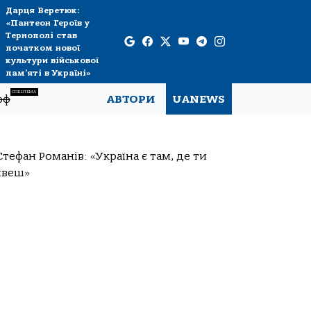
Дарця Веретюк:
«Пантеон Героїв у
Тернополі став
початком нової
культури військової
пам’яті в Україні»
СПЕЦТЕМА
рф
АВТОРИ
UANEWS