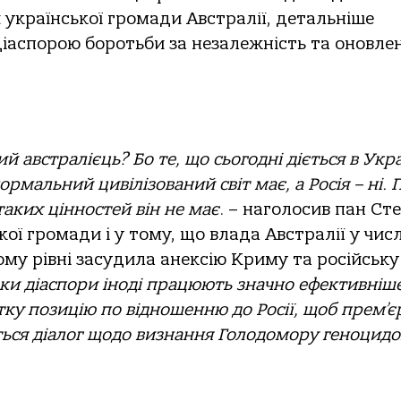
и української громади Австралії, детальніше
діаспорою боротьби за незалежність та оновле
 австралієць? Бо те, що сьогодні діється в Укра
ормальний цивілізований світ має, а Росія – ні. 
аких цінностей він не має
. – наголосив пан Сте
ої громади і у тому, що влада Австралії у числ
у рівні засудила анексію Криму та російську
зки діаспори іноді працюють значно ефективніш
ку позицію по відношенню до Росії, щоб прем’є
ться діалог щодо визнання Голодомору
геноцид