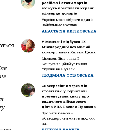
російські атаки портів
можуть коштувати Україні
мільярди доларів
Україна може зібрати один із
найбільших врожаїв...
АНАСТАСІЯ КВІТКОВСЬКА
У Мюнхені відбувся IX
ються
Міжнародний вокальний
конкурс імені Квітки Цісик
Мюнхен. Німеччина. В
Консультаційній установі
Для
України вшанували...
ЛЮДМИЛА ОСТРОВСЬКА
ша
«Воскресіння через пів
століття»: у Тернополі
презентували книгу про
ся
видатного військового
гу
діяча УПА Василя Процюка
Зробити книжку —
обезсмертити життя людини
на...
ВІКТОРІЯ ДАЙВЕР