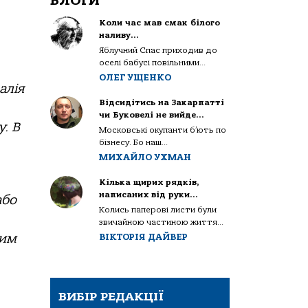
БЛОГИ
Коли час мав смак білого
наливу…
Яблучний Спас приходив до
оселі бабусі повільними...
ОЛЕГ УЩЕНКО
алія
Відсидітись на Закарпатті
чи Буковелі не вийде…
. В
Московські окупанти б’ють по
бізнесу. Бо наш...
МИХАЙЛО УХМАН
Кілька щирих рядків,
написаних від руки…
або
Колись паперові листи були
звичайною частиною життя...
ним
ВІКТОРІЯ ДАЙВЕР
ВИБІР РЕДАКЦІЇ