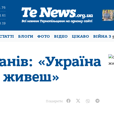
4.76
1.61
0.19
СТАТТІ
БЛОГИ
ФОТО
ВІДЕО
ЦІКАВО
ВІЙНА З
анів: «Україна
и живеш»
Поширити: