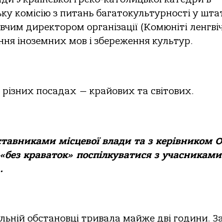
у комісію з питань багатокультурності у шта
авчим директором організації (Комюніті ленгвіч
ення іноземних мов і збереження культур.
 різних посадах — крайових та світових.
дставниками місцевої влади та з керівником 
без краваток» поспілкуватися з учасниками
.
льній обстановці тривала майже дві години. З