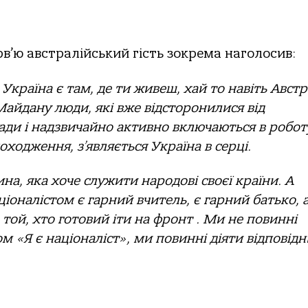
рв’ю австралійський гість зокрема наголосив:
 Україна є там, де ти живеш, хай то навіть Австр
Майдану люди, які вже відсторонилися від
ади і надзвичайно активно включаються в роботу
походження, з’являється Україна в серці.
на, яка хоче служити народові своєї країни. А
іоналістом є гарний вчитель, є гарний батько, 
 той, хто готовий іти на фронт . Ми не повинні
ом «Я є націоналіст», ми повинні діяти відповід