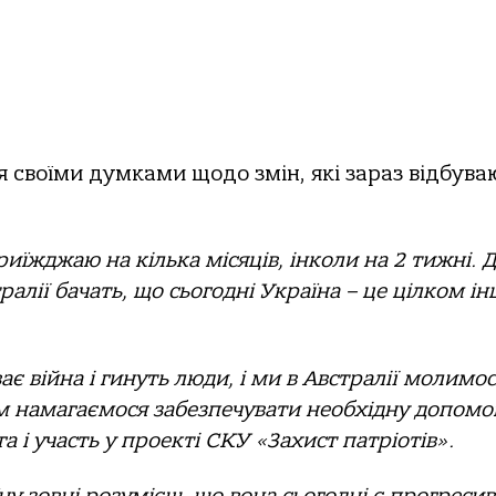
я своїми думками щодо змін, які зараз відбува
риїжджаю на кілька місяців, інколи на 2 тижні. 
алії бачать, що сьогодні Україна – це цілком ін
ває війна і гинуть люди, і ми в Австралії молимо
зом намагаємося забезпечувати необхідну допомо
га і участь у проекті СКУ «Захист патріотів».