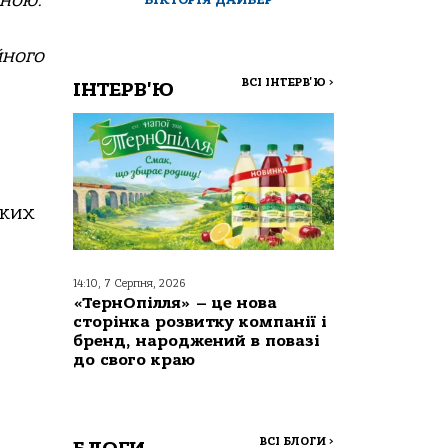
вною.
йного
ВСІ ІНТЕРВ'Ю
>
ІНТЕРВ'Ю
ьких
14:10, 7 Серпня, 2026
«ТернОпілля» – це нова
сторінка розвитку компанії і
бренд, народжений в повазі
до свого краю
ВСІ БЛОГИ
>