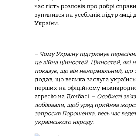
час гість розповів про добрі справ
зупинився на усебічній підтримці 
України.
–
Чому Україну підтримує пересічний
це війна цінностей. Цінностей, які н
показує, що він ненормальний, що т
додав, що велика заслуга українськ
перших на офіційному міжнародном
агресію на Донбасі. –
Особисті зв’я
лобіювали, щоб уряд прийняв жорст
запросив Порошенка, весь час веде
українського народу.