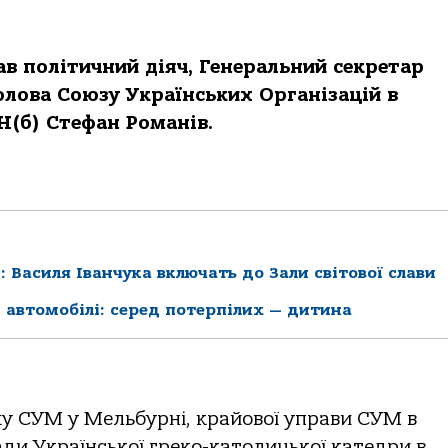
в політичний діяч, Генеральний секретар
олова Cоюзу Українських Організацій в
Н(б) Стефан Романів.
 Василя Іванчука включать до Зали світової слави
 автомобілі: серед потерпілих — дитина
дку СУМ у Мельбурні, крайової управи СУМ в
ади Української греко-католицької катедри в