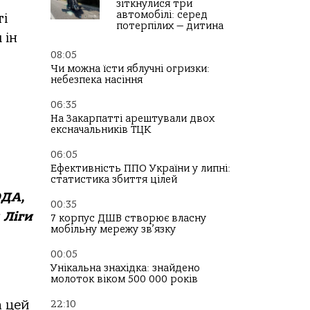
зіткнулися три
автомобілі: серед
ті
потерпілих — дитина
 ін
08:05
Чи можна їсти яблучні огризки:
небезпека насіння
06:35
На Закарпатті арештували двох
ексначальників ТЦК
06:05
Ефективність ППО України у липні:
статистика збиття цілей
ОДА,
00:35
 Ліги
7 корпус ДШВ створює власну
мобільну мережу зв’язку
00:05
Унікальна знахідка: знайдено
молоток віком 500 000 років
а цей
22:10