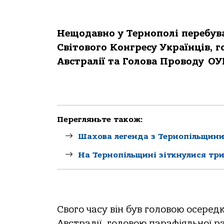
Нещодавно у Тернополі перебува
Світового Конгресу Українців, г
Австралії та Голова Проводу ОУ
Перегляньте також:
Шахова легенда з Тернопільщини:
На Тернопільщині зіткнулися три
Свого часу він був головою осере
Австралії, головою парафіяльної р