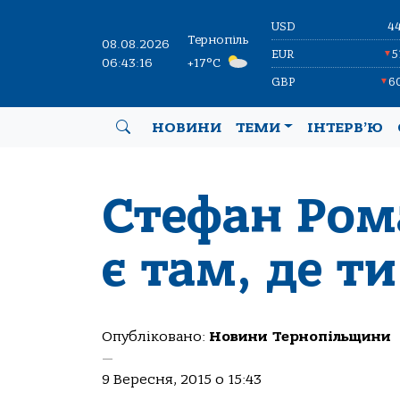
USD
4
Тернопіль
08.08.2026
EUR
5
▼
06:43:17
+17°C
GBP
6
▼
НОВИНИ
ТЕМИ
ІНТЕРВ’Ю
Стефан Ром
є там, де т
Опубліковано:
Новини Тернопільщини
—
9 Вересня, 2015 о 15:43