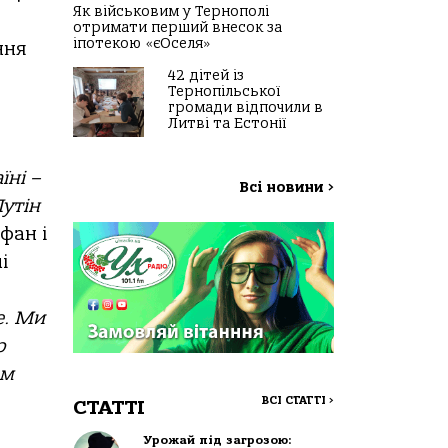
Як військовим у Тернополі
отримати перший внесок за
іпотекою «єОселя»
ння
42 дітей із
Тернопільської
громади відпочили в
Литві та Естонії
їні –
Всі новини
>
Путін
фан і
і
е. Ми
р
ом
ВСІ СТАТТІ
>
СТАТТІ
Урожай під загрозою: