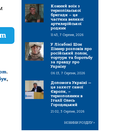
Кожний воїн з
м
тернопільської
бригади – це
частина великої
артилерійської
родини
am
11:43, 7 Серпня, 2026
У Лісабоні Шон
Піннер розповів про
російський полон,
тортури та боротьбу
за правду про
Україну
com
.
06:13, 7 Серпня, 2026
бук
,
Допомога Україні —
це захист самої
Європи, –
тернополянин в
Італії Олесь
Городецький
21:02, 3 Серпня, 2026
НОВИНИ РОЗДІЛУ
>