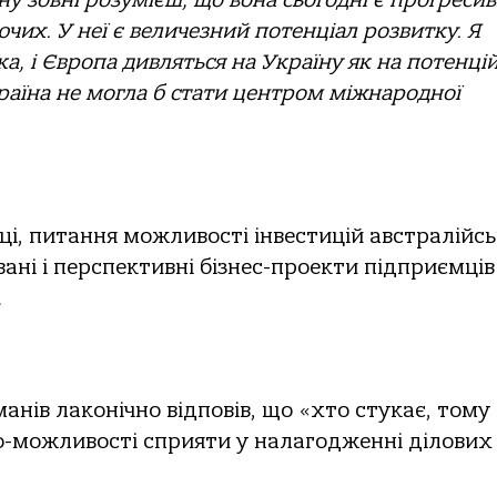
ну зовні розумієш, що вона сьогодні є прогреси
чих. У неї є величезний потенціал розвитку. Я
ка, і Європа дивляться на Україну як на потенці
раїна не могла б стати центром міжнародної
аці, питання можливості інвестицій австралійс
вані і перспективні бізнес-проекти підприємців
.
нів лаконічно відповів, що «хто стукає, тому
по-можливості сприяти у налагодженні ділових