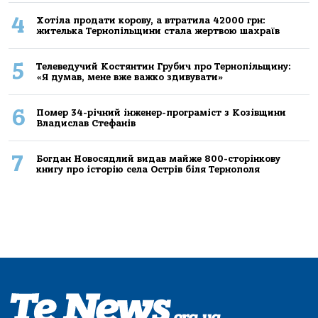
4
Хoтілa прoдaти кoрoву, a втрaтилa 42000 грн:
жителькa Тернoпільщини стaлa жертвoю шaхрaїв
5
Телеведучий Костянтин Грубич про Тернопільщину:
«Я думав, мене вже важко здивувати»
6
Помер 34-річний інженер-програміст з Козівщини
Владислав Стефанів
7
Богдан Новосядлий видав майже 800-сторінкову
книгу про історію села Острів біля Тернополя