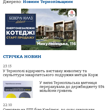
Джерело:
Новини Тернопільщини
СТРІЧКА НОВИН
23:13
У Тернополі відкриють виставку живопису та
скульптури закарпатського подружжя митців Корж
У липні Тернопільська митниця
перерахувала до держбюджету 934
мільйони гривень
22:10
Смертельна ДТП біля Кам’янок: до суду скерували