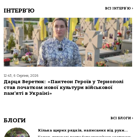
ВСІ ІНТЕРВ'Ю
>
ІНТЕРВ'Ю
12:43, 6 Серпня, 2026
Дарця Веретюк: «Пантеон Героїв у Тернополі
став початком нової культури військової
пам’яті в Україні»
ВСІ БЛОГИ
>
БЛОГИ
Кілька щирих рядків, написаних від руки…
Колись паперові листи були звичайною частиною