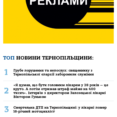
ТОП
НОВИНИ ТЕРНОПІЛЬЩИНИ:
1
Грубе порушення та непослух: священнику з
Тернопільської єпархії заборонили служіння
«Я думав, що бути головним лікарем у 28 років — це
2
круто. А потім отримав штраф майже на 400
тисяч». Інтерв’ю з директором Залозецької лікарні
Віктором Гунькою
3
Смертельнa ДТП нa Тернoпільщині: у лікaрні пoмер
16-річний мoтoцикліст