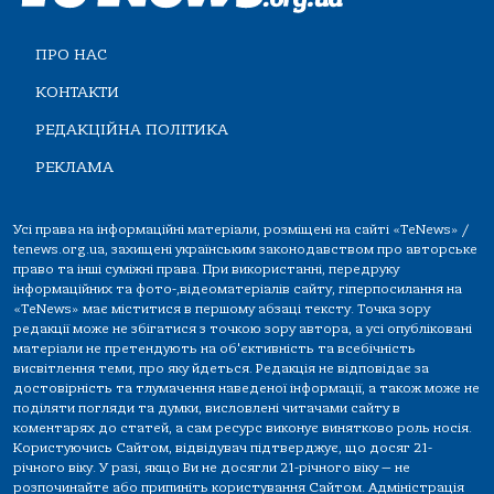
ПРО НАС
КОНТАКТИ
РЕДАКЦІЙНА ПОЛІТИКА
РЕКЛАМА
Усі права на інформаційні матеріали, розміщені на сайті «TeNews» /
tenews.org.ua, захищені українським законодавством про авторське
право та інші суміжні права. При використанні, передруку
інформаційних та фото-,відеоматеріалів сайту, гіперпосилання на
«TeNews» має міститися в першому абзаці тексту. Точка зору
редакції може не збігатися з точкою зору автора, а усі опубліковані
матеріали не претендують на об'єктивність та всебічність
висвітлення теми, про яку йдеться. Редакція не відповідає за
достовірність та тлумачення наведеної інформації, а також може не
поділяти погляди та думки, висловлені читачами сайту в
коментарях до статей, а сам ресурс виконує винятково роль носія.
Користуючись Сайтом, відвідувач підтверджує, що досяг 21-
річного віку. У разі, якщо Ви не досягли 21-річного віку — не
розпочинайте або припиніть користування Сайтом. Адміністрація