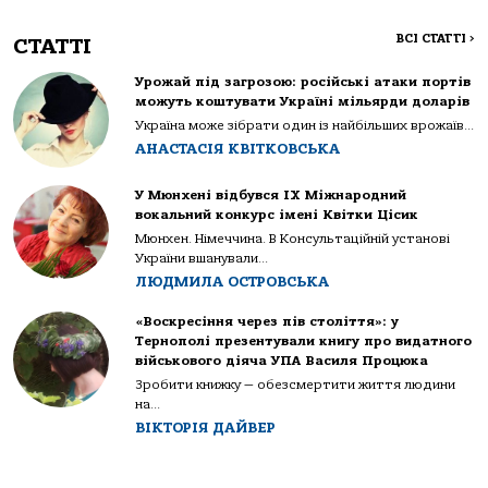
ВСІ СТАТТІ
>
СТАТТІ
Урожай під загрозою: російські атаки портів
можуть коштувати Україні мільярди доларів
Україна може зібрати один із найбільших врожаїв...
АНАСТАСІЯ КВІТКОВСЬКА
У Мюнхені відбувся IX Міжнародний
вокальний конкурс імені Квітки Цісик
Мюнхен. Німеччина. В Консультаційній установі
України вшанували...
ЛЮДМИЛА ОСТРОВСЬКА
«Воскресіння через пів століття»: у
Тернополі презентували книгу про видатного
військового діяча УПА Василя Процюка
Зробити книжку — обезсмертити життя людини
на...
ВІКТОРІЯ ДАЙВЕР