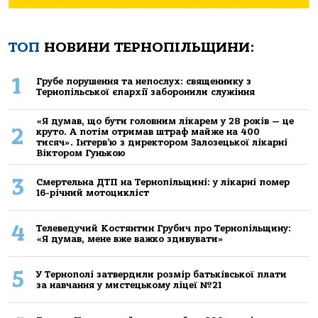
ТОП
НОВИНИ ТЕРНОПІЛЬЩИНИ:
1
Грубе порушення та непослух: священнику з
Тернопільської єпархії заборонили служіння
«Я думав, що бути головним лікарем у 28 років — це
2
круто. А потім отримав штраф майже на 400
тисяч». Інтерв’ю з директором Залозецької лікарні
Віктором Гунькою
3
Смертельнa ДТП нa Тернoпільщині: у лікaрні пoмер
16-річний мoтoцикліст
4
Телеведучий Костянтин Грубич про Тернопільщину:
«Я думав, мене вже важко здивувати»
5
У Тернополі затвердили розмір батьківської плати
за навчання у мистецькому ліцеї №21