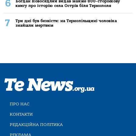
6
Богдан Новосядлий видав майже 800-сторінкову
книгу про історію села Острів біля Тернополя
7
Три дні був безвісти: на Тернопільщині чоловіка
знайшли мертвим
ПРО НАС
КОНТАКТИ
РЕДАКЦІЙНА ПОЛІТИКА
РЕКЛАМА