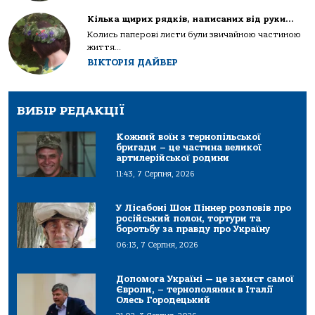
Кілька щирих рядків, написаних від руки…
Колись паперові листи були звичайною частиною
життя...
ВІКТОРІЯ ДАЙВЕР
ВИБІР РЕДАКЦІЇ
Кожний воїн з тернопільської
бригади – це частина великої
артилерійської родини
11:43, 7 Серпня, 2026
У Лісабоні Шон Піннер розповів про
російський полон, тортури та
боротьбу за правду про Україну
06:13, 7 Серпня, 2026
Допомога Україні — це захист самої
Європи, – тернополянин в Італії
Олесь Городецький