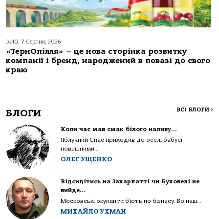
14:10, 7 Серпня, 2026
«ТернОпілля» – це нова сторінка розвитку
компанії і бренд, народжений в повазі до свого
краю
ВСІ БЛОГИ
>
БЛОГИ
Коли час мав смак білого наливу…
Яблучний Спас приходив до оселі бабусі
повільними...
ОЛЕГ УЩЕНКО
Відсидітись на Закарпатті чи Буковелі не
вийде…
Московські окупанти б’ють по бізнесу. Бо наш...
МИХАЙЛО УХМАН