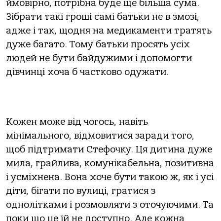
ймовірно, потрібна буде ще більша сума.
Зібрати такі гроші самі батьки не в змозі,
адже і так, щодня на медикаменти тратять
дуже багато. Тому батьки просять усіх
людей не бути байдужими і допомогти
дівчинці хоча б частково одужати.
Кожен може від чогось, навіть
мінімального, відмовитися заради того,
щоб підтримати Стефочку. Ця дитина дуже
мила, грайлива, комунікабельна, позитивна
і усміхнена. Вона хоче бути такою ж, як і усі
діти, бігати по вулиці, гратися з
однолітками і розмовляти з оточуючими. Та
поки що це їй не доступно. Але кожна