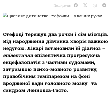
Поширити:
Стефоці Терещук два рочки і сім місяців.
Від народження дівчинка хворіє важкою
недугою. Лікарі встановили їй діагноз –
епілептична
епілептична прогресуюча
енцефалопатія з частими судомами,
затримкою психо-мовного розвитку,
правобічним геміпарезом на фоні
вродженої вади головного мозку та
синдром Леннокса-Гасто.