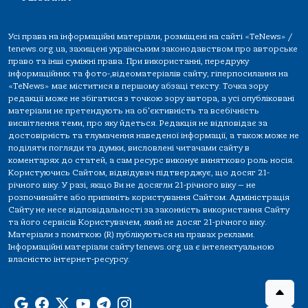
Усі права на інформаційні матеріали, розміщені на сайті «TeNews» /
tenews.org.ua, захищені українським законодавством про авторське
право та інші суміжні права. При використанні, передруку
інформаційних та фото-,відеоматеріалів сайту, гіперпосилання на
«TeNews» має міститися в першому абзаці тексту. Точка зору
редакції може не збігатися з точкою зору автора, а усі опубліковані
матеріали не претендують на об'єктивність та всебічність
висвітлення теми, про яку йдеться. Редакція не відповідає за
достовірність та тлумачення наведеної інформації, а також може не
поділяти погляди та думки, висловлені читачами сайту в
коментарях до статей, а сам ресурс виконує винятково роль носія.
Користуючись Сайтом, відвідувач підтверджує, що досяг 21-
річного віку. У разі, якщо Ви не досягли 21-річного віку — не
розпочинайте або припиніть користування Сайтом. Адміністрація
Сайту не несе відповідальності за законність використання Сайту
та його сервісів Користувачем, який не досяг 21-річного віку.
Матеріали з поміткою (R) публікуються на правах реклами.
Інформаційні матеріали сайту tenews.org.ua є інтелектуальною
власністю інтернет-ресурсу.