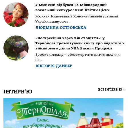
У Мюнхені відбувся IX Міжнародний
вокальний конкурс імені Квітки Цісик
Мюнхен. Німеччина. В Консультаційній установі
України вшанували...
ЛЮДМИЛА ОСТРОВСЬКА
«Воскресіння через пів століття»: у
Тернополі презентували книгу про видатного
військового діяча УПА Василя Процюка
Зробити книжку — обезсмертити життя людини
на...
ВІКТОРІЯ ДАЙВЕР
ВСІ ІНТЕРВ'Ю
>
ІНТЕРВ'Ю