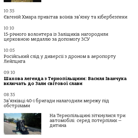
10:35
Євгеній Хмара привітав воїнів зв’язку та кібербезпеки
10:10
15-річного волонтера із Заліщиків нагородили
церковною медаллю за допомогу ЗСУ
10:05
Російський слід у диверсії з дроном в аеропорту
Лейпцига
09:10
Шахова легенда з Тернопільщини: Василя Іванчука
включать до Зали світової слави
08:35
Зв’язківці 40-ї бригади налагодили мережу під
обстрілами
На Тернопільщині зіткнулися три
автомобілі: серед потерпілих —
дитина