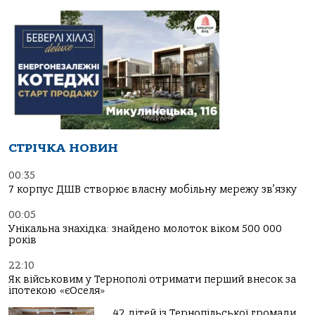
СТРІЧКА НОВИН
00:35
7 корпус ДШВ створює власну мобільну мережу зв’язку
00:05
Унікальна знахідка: знайдено молоток віком 500 000
років
22:10
Як військовим у Тернополі отримати перший внесок за
іпотекою «єОселя»
42 дітей із Тернопільської громади