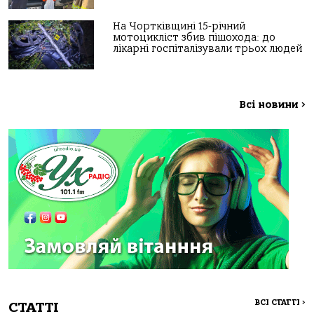
На Чортківщині 15-річний
мотоцикліст збив пішохода: до
лікарні госпіталізували трьох людей
Всі новини
>
ВСІ СТАТТІ
>
СТАТТІ