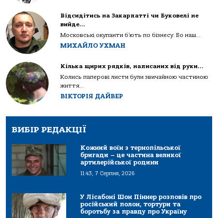
Відсидітись на Закарпатті чи Буковелі не
вийде…
Московські окупанти б’ють по бізнесу. Бо наш...
МИХАЙЛО УХМАН
Кілька щирих рядків, написаних від руки…
Колись паперові листи були звичайною частиною
життя...
ВІКТОРІЯ ДАЙВЕР
ВИБІР РЕДАКЦІЇ
Кожний воїн з тернопільської
бригади – це частина великої
артилерійської родини
11:43, 7 Серпня, 2026
У Лісабоні Шон Піннер розповів про
російський полон, тортури та
боротьбу за правду про Україну