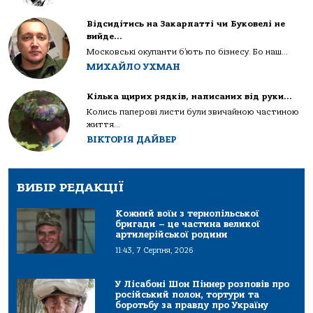
Відсидітись на Закарпатті чи Буковелі не
вийде…
Московські окупанти б’ють по бізнесу. Бо наш...
МИХАЙЛО УХМАН
Кілька щирих рядків, написаних від руки…
Колись паперові листи були звичайною частиною
життя...
ВІКТОРІЯ ДАЙВЕР
ВИБІР РЕДАКЦІЇ
Кожний воїн з тернопільської
бригади – це частина великої
артилерійської родини
11:43, 7 Серпня, 2026
У Лісабоні Шон Піннер розповів про
російський полон, тортури та
боротьбу за правду про Україну