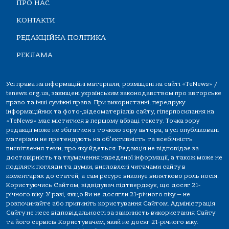
ПРО НАС
КОНТАКТИ
РЕДАКЦІЙНА ПОЛІТИКА
РЕКЛАМА
Усі права на інформаційні матеріали, розміщені на сайті «TeNews» /
tenews.org.ua, захищені українським законодавством про авторське
право та інші суміжні права. При використанні, передруку
інформаційних та фото-,відеоматеріалів сайту, гіперпосилання на
«TeNews» має міститися в першому абзаці тексту. Точка зору
редакції може не збігатися з точкою зору автора, а усі опубліковані
матеріали не претендують на об'єктивність та всебічність
висвітлення теми, про яку йдеться. Редакція не відповідає за
достовірність та тлумачення наведеної інформації, а також може не
поділяти погляди та думки, висловлені читачами сайту в
коментарях до статей, а сам ресурс виконує винятково роль носія.
Користуючись Сайтом, відвідувач підтверджує, що досяг 21-
річного віку. У разі, якщо Ви не досягли 21-річного віку — не
розпочинайте або припиніть користування Сайтом. Адміністрація
Сайту не несе відповідальності за законність використання Сайту
та його сервісів Користувачем, який не досяг 21-річного віку.