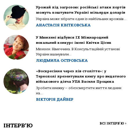
Урожай під загрозою: російські атаки портів
можуть коштувати Україні мільярди доларів
Україна може зібрати один із найбільших врожаїв...
АНАСТАСІЯ КВІТКОВСЬКА
У Мюнхені відбувся IX Міжнародний
вокальний конкурс імені Квітки Цісик
Мюнхен. Німеччина. В Консультаційній установі
України вшанували...
ЛЮДМИЛА ОСТРОВСЬКА
«Воскресіння через пів століття»: у
Тернополі презентували книгу про видатного
військового діяча УПА Василя Процюка
Зробити книжку — обезсмертити життя людини
на...
ВІКТОРІЯ ДАЙВЕР
ВСІ ІНТЕРВ'Ю
>
ІНТЕРВ'Ю