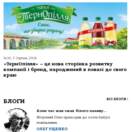
14:10, 7 Серпня, 2026
«ТернОпілля» – це нова сторінка розвитку
компанії і бренд, народжений в повазі до свого
краю
ВСІ БЛОГИ
>
БЛОГИ
Коли час мав смак білого наливу…
Яблучний Спас приходив до оселі бабусі
повільними...
ОЛЕГ УЩЕНКО