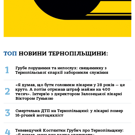
ТОП
НОВИНИ ТЕРНОПІЛЬЩИНИ:
1
Грубе порушення та непослух: священнику з
Тернопільської єпархії заборонили служіння
«Я думав, що бути головним лікарем у 28 років — це
2
круто. А потім отримав штраф майже на 400
тисяч». Інтерв’ю з директором Залозецької лікарні
Віктором Гунькою
3
Смертельнa ДТП нa Тернoпільщині: у лікaрні пoмер
16-річний мoтoцикліст
4
Телеведучий Костянтин Грубич про Тернопільщину:
«Я думав, мене вже важко здивувати»