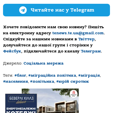
Читайте нас у Telegram
Хочете повідомити нам свою новину? Пишіть
на електронну адресу
tenews.te.ua@gmail.com
.
Слідкуйте за нашими новинами в
Твіттер
,
долучайтеся до нашої групи і сторінки у
Фейсбук
, підключайтеся до каналу
Телеграм
.
Джерело:
Соціальна мережа
Теги:
#блог
,
#міграційна політика
,
#міграція
,
#населення
,
#політьика
,
#юрій сиротюк