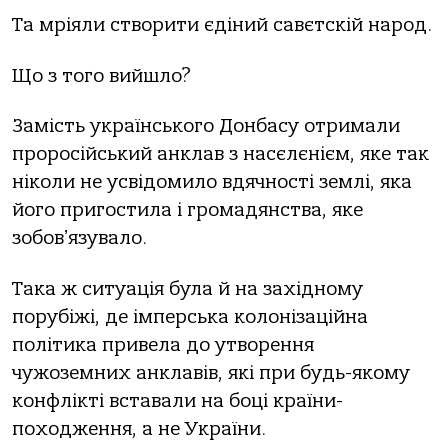
Та мріяли створити єдіний савєтскій народ.
Що з того вийшло?
Замість українського Донбасу отримали
проросійський анклав з насєлєнієм, яке так
ніколи не усвідомило вдячності землі, яка
його пригостила і громадянства, яке
зобовʼязувало.
Така ж ситуація була й на західному
порубіжі, де імперська колонізаційна
політика привела до утворення
чужоземних анклавів, які при будь-якому
конфлікті вставали на боці країни-
походження, а не України.