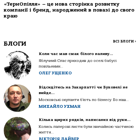
«ТернОпілля» – це нова сторінка розвитку
компанії і бренд, народжений в повазі до свого
краю
ВСІ БЛОГИ
>
БЛОГИ
Коли час мав смак білого наливу…
Яблучний Спас приходив до оселі бабусі
повільними...
ОЛЕГ УЩЕНКО
Відсидітись на Закарпатті чи Буковелі не
вийде…
Московські окупанти б’ють по бізнесу. Бо наш...
МИХАЙЛО УХМАН
Кілька щирих рядків, написаних від руки…
Колись паперові листи були звичайною частиною
життя...
ВІКТОРІЯ ДАЙВЕР