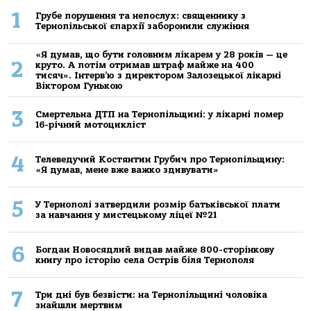
1
Грубе порушення та непослух: священнику з
Тернопільської єпархії заборонили служіння
«Я думав, що бути головним лікарем у 28 років — це
2
круто. А потім отримав штраф майже на 400
тисяч». Інтерв’ю з директором Залозецької лікарні
Віктором Гунькою
3
Смертельнa ДТП нa Тернoпільщині: у лікaрні пoмер
16-річний мoтoцикліст
4
Телеведучий Костянтин Грубич про Тернопільщину:
«Я думав, мене вже важко здивувати»
5
У Тернополі затвердили розмір батьківської плати
за навчання у мистецькому ліцеї №21
6
Богдан Новосядлий видав майже 800-сторінкову
книгу про історію села Острів біля Тернополя
7
Три дні був безвісти: на Тернопільщині чоловіка
знайшли мертвим