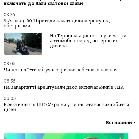
включать до Зали світової слави
08:35
Зв’язківці 40-ї бригади налагодили мережу під
обстрілами
На Тернопільщині зіткнулися три
автомобілі: серед потерпілих —
дитина
08:05
Чи можна їсти яблучні огризки: небезпека насіння
06:35
На Закарпатті арештували двох ексначальників ТЦК
06:05
Ефективність ППО України у липні: статистика збиття
цілей
Всі новини
>