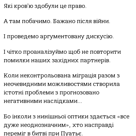
Які кровʼю здобули це право.
А там побачимо. Бажано після війни.
І проведемо аргументовану дискусію.
І чітко проаналізуймо щоб не повторити
помилки наших західних партнерів.
Коли неконтрольована міграція разом з
неочевидними можливостями створила
істотні проблеми з прогнозовано
негативними наслідками…
Бо інколи з нинішньої оптики здається «все
дуже неоднозначним», хто насправді
переміг в битві при Пуатьє.