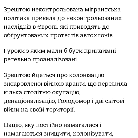
Зрештою неконтрольована мігрантська
політика привела до неконтрольованих
наслідків в Європі, які приводять до
обґрунтованих протестів автохтонів.
І уроки з яким мали б бути принаймні
ретельно проаналізовані.
Зрештою йдеться про колонізацію
знекровленої війною країни, що пережила
кілька столітню окупацію,
денаціоналізацію, Голодомор і дві світові
війни на своїй території.
Націю, яку постійно намагалися і
намагаються знищити, колонізувати,