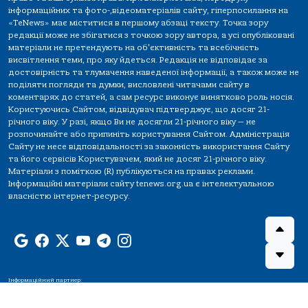
інформаційних та фото-,відеоматеріалів сайту, гіперпосилання на
«TeNews» має міститися в першому абзаці тексту. Точка зору
редакції може не збігатися з точкою зору автора, а усі опубліковані
матеріали не претендують на об'єктивність та всебічність
висвітлення теми, про яку йдеться. Редакція не відповідає за
достовірність та тлумачення наведеної інформації, а також може не
поділяти погляди та думки, висловлені читачами сайту в
коментарях до статей, а сам ресурс виконує винятково роль носія.
Користуючись Сайтом, відвідувач підтверджує, що досяг 21-
річного віку. У разі, якщо Ви не досягли 21-річного віку — не
розпочинайте або припиніть користування Сайтом. Адміністрація
Сайту не несе відповідальності за законність використання Сайту
та його сервісів Користувачем, який не досяг 21-річного віку.
Матеріали з поміткою (R) публікуються на правах реклами.
Інформаційні матеріали сайту tenews.org.ua є інтелектуальною
власністю інтернет-ресурсу.
Інформаційний партнер: