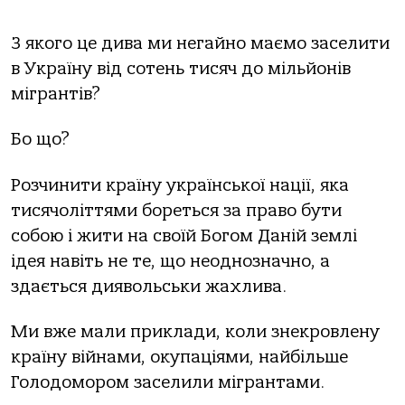
З якого це дива ми негайно маємо заселити
в Україну від сотень тисяч до мільйонів
мігрантів?
Бо що?
Розчинити країну української нації, яка
тисячоліттями бореться за право бути
собою і жити на своїй Богом Даній землі
ідея навіть не те, що неоднозначно, а
здається диявольськи жахлива.
Ми вже мали приклади, коли знекровлену
країну війнами, окупаціями, найбільше
Голодомором заселили мігрантами.