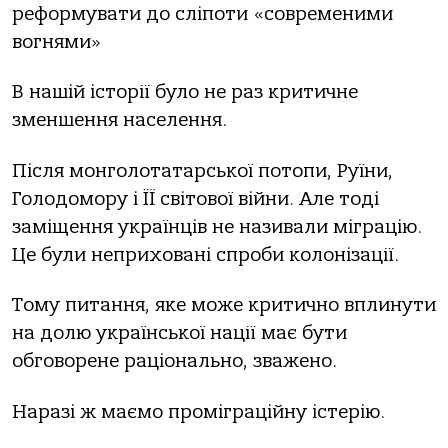
реформувати до сліпоти «современими
вогнями»
В нашій історії було не раз критичне
зменшення населення.
Після монголотатарської потопи, Руїни,
Голодомору і ЇЇ світової війни. Але тоді
заміщення українців не називали міграцію.
Це були неприховані спроби колонізації.
Тому питання, яке може критично вплинути
на долю української нації має бути
обговорене раціонально, зважено.
Наразі ж маємо проміграційну істерію.