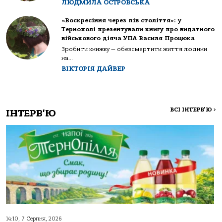
ЛЮДМИЛА ОСТРОВСЬКА
«Воскресіння через пів століття»: у
Тернополі презентували книгу про видатного
військового діяча УПА Василя Процюка
Зробити книжку — обезсмертити життя людини
на...
ВІКТОРІЯ ДАЙВЕР
ВСІ ІНТЕРВ'Ю
>
ІНТЕРВ'Ю
14:10, 7 Серпня, 2026