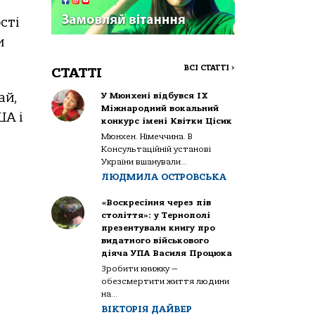
сті
и
ВСІ СТАТТІ
>
СТАТТІ
ай,
У Мюнхені відбувся IX
Міжнародний вокальний
ША і
конкурс імені Квітки Цісик
Мюнхен. Німеччина. В
Консультаційній установі
України вшанували...
ЛЮДМИЛА ОСТРОВСЬКА
«Воскресіння через пів
століття»: у Тернополі
презентували книгу про
видатного військового
діяча УПА Василя Процюка
Зробити книжку —
обезсмертити життя людини
на...
ВІКТОРІЯ ДАЙВЕР