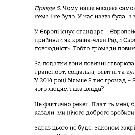
Правда 6
. Чому наше місцеве само
нема і не було. У нас назва була, 
У Європі існує стандарт – Європей
прийняли як країна-член Ради Євр
повсюдність. Тобто громади повинн
За податки вони повинні створюва
транспорт, соціальні, освітні та к
У 2014 році більше 8 тис громад –
чого людям така влада?
Це фактично рекет. Платіть мені, б
казали: ми нічого доброго зробити
Зараз цього не буде. Законом зак