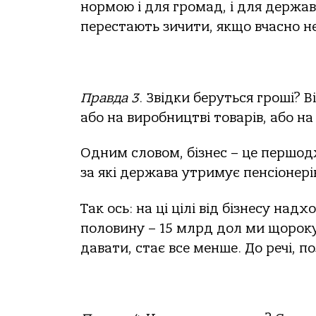
нормою і для громад, і для держа
перестають зичити, якщо вчасно н
Правда 3
. Звідки беруться гроші?
або на виробництві товарів, або на
Одним словом, бізнес – це першод
за які держава утримує пенсіонерів
Так ось: на ці цілі від бізнесу на
половину – 15 млрд дол ми щороку 
давати, стає все менше. До речі, п