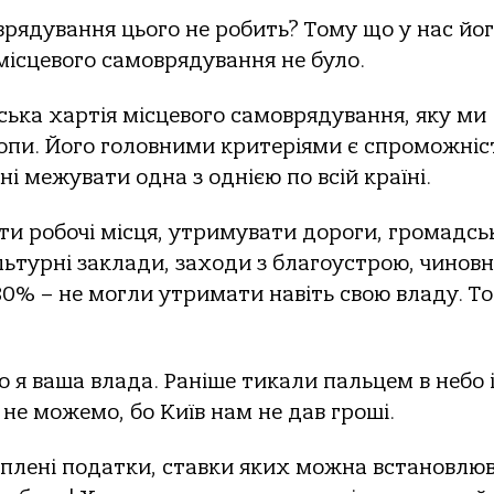
врядування цього не робить? Тому що у нас йо
а місцевого самоврядування не було.
ська хартія місцевого самоврядування, яку ми
опи. Його головними критеріями є спроможніст
і межувати одна з однією по всій країні.
ти робочі місця, утримувати дороги, громадсь
ультурні заклади, заходи з благоустрою, чиновн
 80% – не могли утримати навіть свою владу. То
о я ваша влада. Раніше тикали пальцем в небо 
 не можемо, бо Київ нам не дав гроші.
ріплені податки, ставки яких можна встановлю