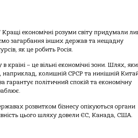
ес? Кращі економічні розуми світу придумали л
аємо загарбання інших держав та нещадну
рсів, як це робить Росія.
в країні – це вільні економічні зони. Шлях, як
 наприклад, колишній СРСР та нинішній Китай
а гарантує політичний спокій та економічну
ваблює.
ржавах розвитком бізнесу опікуються органи
вність цього шляху довели ЄС, Канада, США.