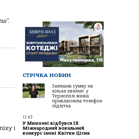
еш”.
СТРІЧКА НОВИН
Залишив сумку на
кілька хвилин: у
Тернополі жінка
привласнила телефон
підлітка
11:43
У Мюнхені відбувся IX
піху і
Міжнародний вокальний
конкурс імені Квітки Цісик