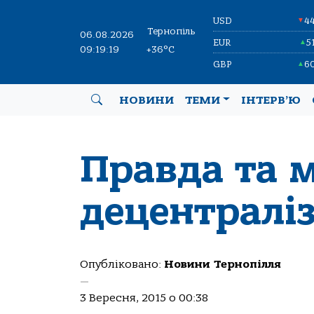
USD
4
▼
Тернопіль
06.08.2026
EUR
5
▲
09:19:20
+36°C
GBP
6
▲
НОВИНИ
ТЕМИ
ІНТЕРВ’Ю
Правда та 
децентралі
Опубліковано:
Новини Тернопілля
—
3 Вересня, 2015 о 00:38