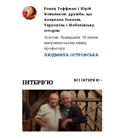
Роалд Гоффман і Юрій
Ковальков: дружба, що
поєднала Золочів,
Тернопіль і Нобелівську
історію
Золочів. Львівщина. 18 липня
американському хіміку,
професору...
ЛЮДМИЛА ОСТРОВСЬКА
ВСІ ІНТЕРВ'Ю
>
ІНТЕРВ'Ю