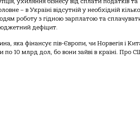
упція, ухиляння бізнесу від сплати податків та
овне – в Україні відсутній у необхідній кілько
людям роботу з гідною зарплатою та сплачуват
бюджетний дефіцит.
на, яка фінансує пів-Європи, чи Норвегія і Кит
и по 10 млрд дол, бо вони зайві в країні. Про С