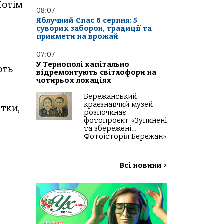
Потім
08:07
Яблучний Спас 6 серпня: 5
суворих заборон, традиції та
прикмети на врожай
07:07
У Тернополі капітально
ють
відремонтують світлофори на
чотирьох локаціях
Бережанський
краєзнавчий музей
атки,
розпочинає
фотопроєкт «Зупинені
та збережені…
Фотоісторія Бережан»
Всі новини
>