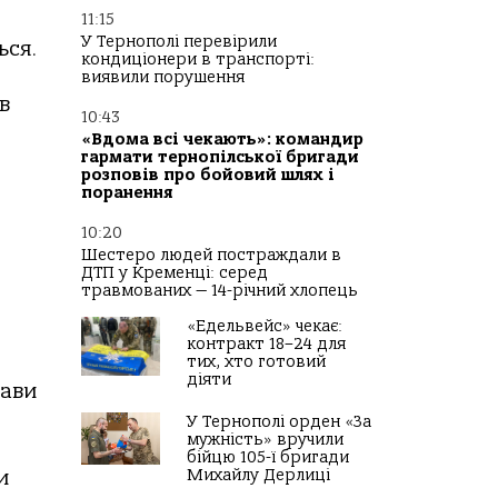
11:15
У Тернополі перевірили
ься.
кондиціонери в транспорті:
виявили порушення
в
10:43
«Вдома всі чекають»: командир
гармати тернопілської бригади
розповів про бойовий шлях і
поранення
10:20
Шестеро людей постраждали в
ДТП у Кременці: серед
травмованих — 14-річний хлопець
«Едельвейс» чекає:
контракт 18–24 для
тих, хто готовий
діяти
жави
У Тернополі орден «За
мужність» вручили
бійцю 105-ї бригади
Михайлу Дерлиці
и