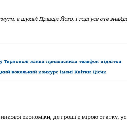
нути, а шукай Правди Його, і тоді усе оте знайд
 у Тернополі жінка привласнила телефон підлітка
ний вокальний конкурс імені Квітки Цісик
инкової економіки, де гроші є мірою статку, ус