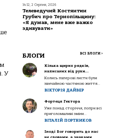
14:12, 2 Серпня, 2026
Телеведучий Костянтин
Грубич про Тернопільщину:
«Я думав, мене вже важко
здивувати»
ише
ВСІ БЛОГИ
>
БЛОГИ
им
Кілька щирих рядків,
написаних від руки…
. У
Колись паперові листи були
звичайною частиною життя...
ВІКТОРІЯ ДАЙВЕР
Фортеця Гектора
Уже понад сторіччя, попри всі
приголомшливі зміни...
ВІТАЛІЙ ПОРТНИКОВ
Іноді Бог говорить до нас
не словами, а знаками