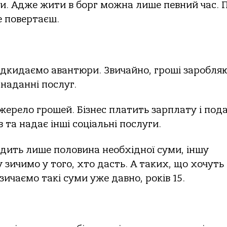
ви. Адже жити в борг можна лише певний час. 
е повертаєш.
 Відкидаємо авантюри. Звичайно, гроші заробля
 наданні послуг.
жерело грошей. Бізнес платить зарплату і под
 та надає інші соціальні послуги.
дходить лише половина необхідної суми, іншу
зичимо у того, хто дасть. А таких, що хочуть
озичаємо такі суми уже давно, років 15.