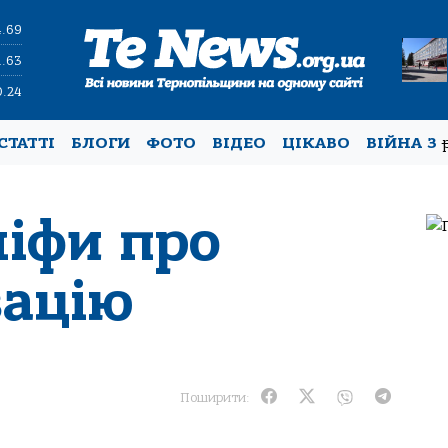
4.69
1.63
0.24
СТАТТІ
БЛОГИ
ФОТО
ВІДЕО
ЦІКАВО
ВІЙНА З
міфи про
зацію
Поширити: