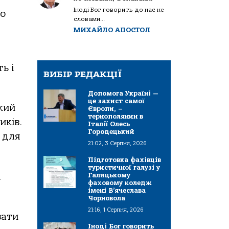
Іноді Бог говорить до нас не
го
словами...
МИХАЙЛО АПОСТОЛ
ь і
ВИБІР РЕДАКЦІЇ
Допомога Україні —
це захист самої
кий
Європи, –
тернополянин в
иків.
Італії Олесь
Городецький
 для
21:02, 3 Серпня, 2026
Підготовка фахівців
туристичної галузі у
і
Галицькому
фаховому коледж
імені В’ячеслава
Чорновола
21:16, 1 Серпня, 2026
вати
Іноді Бог говорить