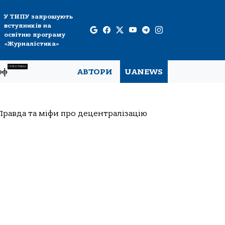
У ТНПУ запрошують
вступників на
освітню програму
«Журналістика»
СПЕЦТЕМА
рф
АВТОРИ
UANEWS