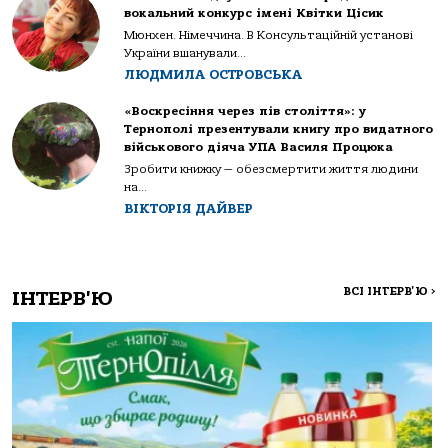
вокальний конкурс імені Квітки Цісик
Мюнхен. Німеччина. В Консультаційній установі
України вшанували...
ЛЮДМИЛА ОСТРОВСЬКА
«Воскресіння через пів століття»: у
Тернополі презентували книгу про видатного
військового діяча УПА Василя Процюка
Зробити книжку — обезсмертити життя людини
на...
ВІКТОРІЯ ДАЙВЕР
ВСІ ІНТЕРВ'Ю
>
ІНТЕРВ'Ю