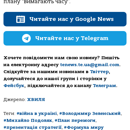
плану “вимагають часу”.
Читайте нас у Google News
Читайте нас у Telegram
Хочете повідомити нам свою новину? Пишіть
на електронну адресу
tenews.te.ua@gmail.com
.
Слідкуйте за нашими новинами в
Твіттер
,
долучайтеся до нашої групи і сторінки у
Фейсбук
, підключайтеся до каналу
Телеграм
.
Джерело:
ХВИЛЯ
Теги:
#війна в україні
,
#Володимир Зеленський
,
#Михайло Подоляк
,
#План перемоги
,
#презентація стратегії
,
#Формула миру