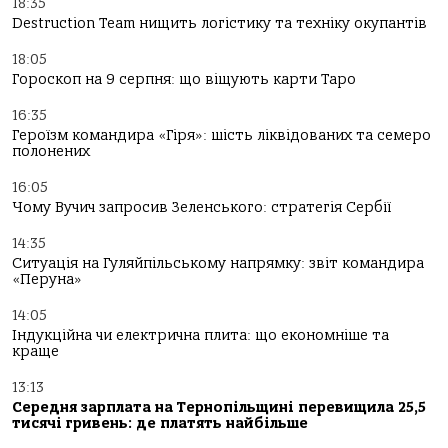
18:35
Destruction Team нищить логістику та техніку окупантів
18:05
Гороскоп на 9 серпня: що віщують карти Таро
16:35
Героїзм командира «Гіря»: шість ліквідованих та семеро
полонених
16:05
Чому Вучич запросив Зеленського: стратегія Сербії
14:35
Ситуація на Гуляйпільському напрямку: звіт командира
«Перуна»
14:05
Індукційна чи електрична плита: що економніше та
краще
13:13
Середня зарплата на Тернопільщині перевищила 25,5
тисячі гривень: де платять найбільше