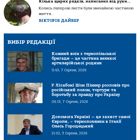
Кілька щирих рядків, написаних від руки…
Колись паперові листи були звичайною частиною
життя...
ВІКТОРІЯ ДАЙВЕР
ВИБІР РЕДАКЦІЇ
Кожний воїн з тернопільської
бригади – це частина великої
артилерійської родини
11:43, 7 Серпня, 2026
У Лісабоні Шон Піннер розповів про
російський полон, тортури та
боротьбу за правду про Україну
06:13, 7 Серпня, 2026
Допомога Україні — це захист самої
Європи, – тернополянин в Італії
Олесь Городецький
21:02, 3 Серпня, 2026