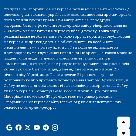
Усі права на інформаційні матеріали, розміщені на сайті «TeNews» /
tenews.org.ua, захищені українським законодавством про авторське
право та інші суміжні права. При використанні, передруку
інформаційних та фото-,відеоматеріалів сайту, гіперпосилання на
«TeNews» має міститися в першому абзаці тексту. Точка зору
редакції може не збігатися з точкою зору автора, а усі опубліковані
матеріали не претендують на об'єктивність та всебічність
висвітлення теми, про яку йдеться. Редакція не відповідає за
достовірність та тлумачення наведеної інформації, а також може не
поділяти погляди та думки, висловлені читачами сайту в
коментарях до статей, а сам ресурс виконує винятково роль носія.
Користуючись Сайтом, відвідувач підтверджує, що досяг 21-
річного віку. У разі, якщо Ви не досягли 21-річного віку — не
розпочинайте або припиніть користування Сайтом. Адміністрація
Сайту не несе відповідальності за законність використання Сайту
та його сервісів Користувачем, який не досяг 21-річного віку.
Матеріали з поміткою (R) публікуються на правах реклами.
Інформаційні матеріали сайту tenews.org.ua є інтелектуальною
власністю інтернет-ресурсу.