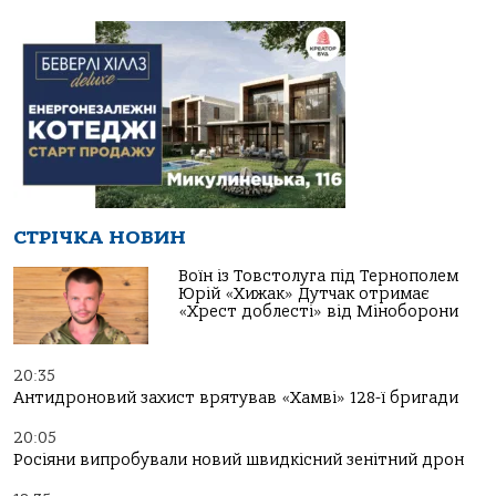
СТРІЧКА НОВИН
Воїн із Товстолуга під Тернополем
Юрій «Хижак» Дутчак отримає
«Хрест доблесті» від Міноборони
20:35
Антидроновий захист врятував «Хамві» 128-ї бригади
20:05
Росіяни випробували новий швидкісний зенітний дрон