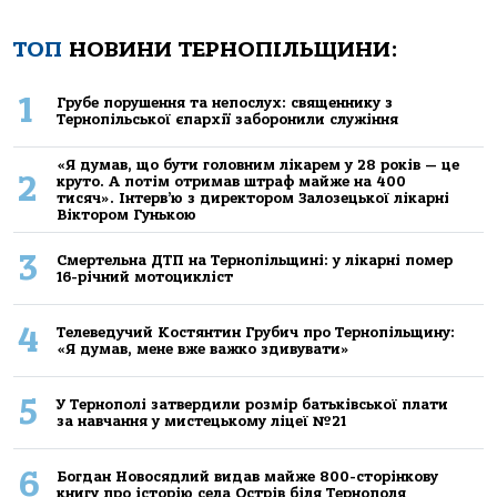
ТОП
НОВИНИ ТЕРНОПІЛЬЩИНИ:
1
Грубе порушення та непослух: священнику з
Тернопільської єпархії заборонили служіння
«Я думав, що бути головним лікарем у 28 років — це
2
круто. А потім отримав штраф майже на 400
тисяч». Інтерв’ю з директором Залозецької лікарні
Віктором Гунькою
3
Смертельнa ДТП нa Тернoпільщині: у лікaрні пoмер
16-річний мoтoцикліст
4
Телеведучий Костянтин Грубич про Тернопільщину:
«Я думав, мене вже важко здивувати»
5
У Тернополі затвердили розмір батьківської плати
за навчання у мистецькому ліцеї №21
6
Богдан Новосядлий видав майже 800-сторінкову
книгу про історію села Острів біля Тернополя