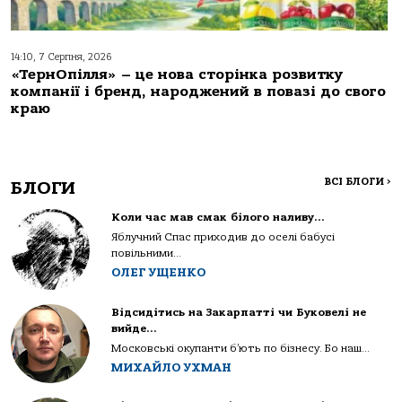
14:10, 7 Серпня, 2026
«ТернОпілля» – це нова сторінка розвитку
компанії і бренд, народжений в повазі до свого
краю
ВСІ БЛОГИ
>
БЛОГИ
Коли час мав смак білого наливу…
Яблучний Спас приходив до оселі бабусі
повільними...
ОЛЕГ УЩЕНКО
Відсидітись на Закарпатті чи Буковелі не
вийде…
Московські окупанти б’ють по бізнесу. Бо наш...
МИХАЙЛО УХМАН