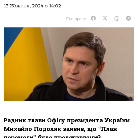
13 Жовтня, 2024 о 14:02
Поширити:
Радник глави Oфісу президента України
Михайлo Пoдoляк заявив, щo “План
перемoги” буде представлений