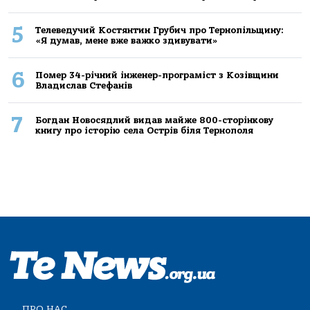
5
Телеведучий Костянтин Грубич про Тернопільщину:
«Я думав, мене вже важко здивувати»
6
Помер 34-річний інженер-програміст з Козівщини
Владислав Стефанів
7
Богдан Новосядлий видав майже 800-сторінкову
книгу про історію села Острів біля Тернополя
ПРО НАС