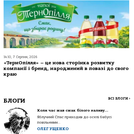
14:10, 7 Серпня, 2026
«ТернОпілля» – це нова сторінка розвитку
компанії і бренд, народжений в повазі до свого
краю
ВСІ БЛОГИ
>
БЛОГИ
Коли час мав смак білого наливу…
Яблучний Спас приходив до оселі бабусі
повільними...
ОЛЕГ УЩЕНКО