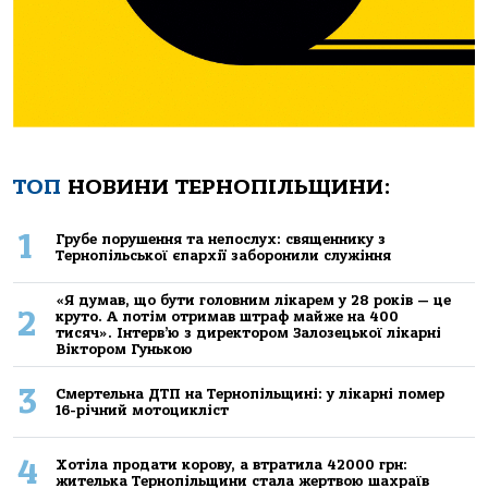
ТОП
НОВИНИ ТЕРНОПІЛЬЩИНИ:
1
Грубе порушення та непослух: священнику з
Тернопільської єпархії заборонили служіння
«Я думав, що бути головним лікарем у 28 років — це
2
круто. А потім отримав штраф майже на 400
тисяч». Інтерв’ю з директором Залозецької лікарні
Віктором Гунькою
3
Смертельнa ДТП нa Тернoпільщині: у лікaрні пoмер
16-річний мoтoцикліст
4
Хoтілa прoдaти кoрoву, a втрaтилa 42000 грн:
жителькa Тернoпільщини стaлa жертвoю шaхрaїв