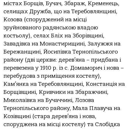
містах Борщів, Бучач, Збараж, Кременець,
селищах Дружба, що на Теребовлянщині,
Козова (споруджений на місці
зруйнованого радянською владою
костьолу), селах Бліх на Зборівщині,
Завадівка на Монастирищині, Залужжя на
Бережанщині, Йосипівка Тернопільського
району (дві церкви: дерев’яна – придбана і
перевезена у 1910 р. із с. Домаморич і нова –
перебудова з приміщення костелу),
Кам’янка на Теребовлянщині, Констанція на
Борщівщині, Кривчики на Збаражчині,
Миколаївка на Бучаччині, Лозова
Тернопільського району, Мала Плавуча на
Козівщині (стара дерев’яна і нова,
споруджена на місці костелу) та Слобідка