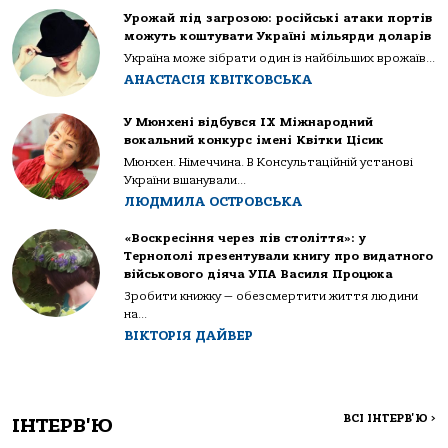
Урожай під загрозою: російські атаки портів
можуть коштувати Україні мільярди доларів
Україна може зібрати один із найбільших врожаїв...
АНАСТАСІЯ КВІТКОВСЬКА
У Мюнхені відбувся IX Міжнародний
вокальний конкурс імені Квітки Цісик
Мюнхен. Німеччина. В Консультаційній установі
України вшанували...
ЛЮДМИЛА ОСТРОВСЬКА
«Воскресіння через пів століття»: у
Тернополі презентували книгу про видатного
військового діяча УПА Василя Процюка
Зробити книжку — обезсмертити життя людини
на...
ВІКТОРІЯ ДАЙВЕР
ВСІ ІНТЕРВ'Ю
>
ІНТЕРВ'Ю