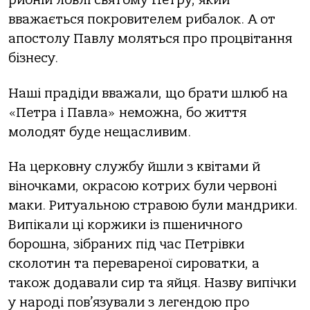
рибній ловлі святому Петру, який
вважається покровителем рибалок. А от
апостолу Павлу моляться про процвітання
бізнесу.
Наші прадіди вважали, що брати шлюб на
«Петра і Павла» неможна, бо життя
молодят буде нещасливим.
На церковну службу йшли з квітами й
віночками, окрасою котрих були червоні
маки. Ритуальною стравою були мандрики.
Випікали ці коржики із пшеничного
борошна, зібраних під час Петрівки
сколотин та перевареної сироватки, а
також додавали сир та яйця. Назву випічки
у народі пов’язували з легендою про