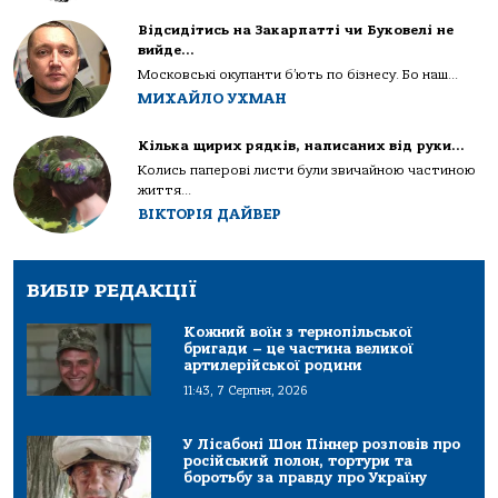
Відсидітись на Закарпатті чи Буковелі не
вийде…
Московські окупанти б’ють по бізнесу. Бо наш...
МИХАЙЛО УХМАН
Кілька щирих рядків, написаних від руки…
Колись паперові листи були звичайною частиною
життя...
ВІКТОРІЯ ДАЙВЕР
ВИБІР РЕДАКЦІЇ
Кожний воїн з тернопільської
бригади – це частина великої
артилерійської родини
11:43, 7 Серпня, 2026
У Лісабоні Шон Піннер розповів про
російський полон, тортури та
боротьбу за правду про Україну