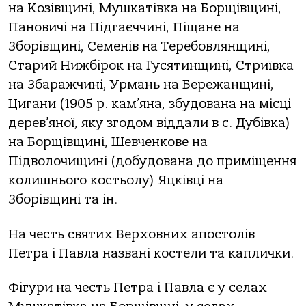
на Козівщині, Мушкатівка на Борщівщині,
Пановичі на Підгаєччині, Піщане на
Зборівщині, Семенів на Теребовлянщині,
Старий Нижбірок на Гусятинщині, Стриївка
на Збаражчині, Урмань на Бережанщині,
Цигани (1905 р. кам’яна, збудована на місці
дерев’яної, яку згодом віддали в с. Дубівка)
на Борщівщині, Шевченкове на
Підволочищині (добудована до приміщення
колишнього костьолу) Яцківці на
Зборівщині та ін.
На честь святих Верховних апостолів
Петра і Павла названі костели та каплички.
Фігури на честь Петра і Павла є у селах