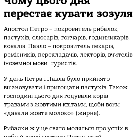
Чому цього дня
перестає кувати зозуля
Апостол Петро – покровитель рибалок,
пастухів, слюсарів, гончарів, годинникарів,
ковалів. Павло – покровитель пекарів,
ремісників, перекладачів, лекторів, вчителів
іноземної мови, туристів.
У день Петра і Павла було прийнято
вшановувати і пригощати пастухів. Також
господині цього дня годували корів
травами з жовтими квітами, щоби вони
«давали жовте молоко» (жирне).
Рибалки ж у це свято моляться про успіх в