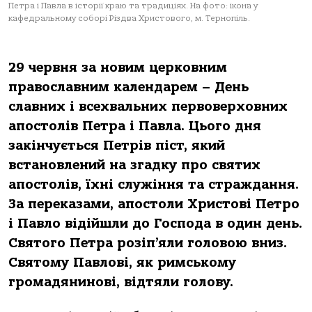
Петра і Павла в історії краю та традиціях. На фото: ікона у
кафедральному соборі Різдва Христового, м. Тернопіль.
29 червня за новим церковним
православним календарем – День
славних і всехвальних первоверховних
апостолів Петра і Павла. Цього дня
закінчується Петрів піст, який
встановлений на згадку про святих
апостолів, їхні служіння та страждання.
За переказами, апостоли Христові Петро
і Павло відійшли до Господа в один день.
Святого Петра розіп’яли головою вниз.
Святому Павлові, як римському
громадянинові, відтяли голову.