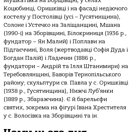
Мушкатівка на Борщівщні, у селах
Коцюбинці, Оришківці і на фасаді недіючого
костелу у Постолівці (усі – Гусятинщина),
Солоне і Устечко на Заліщанщині, Мшана
(1990-і) на Зборівщині, Білокриниця (1936 р.,
фундатор – Ян Малий) і Поплави на
Підгаєччині, Воля (жертводавці Софія Дуда і
Богдан Палій) і Ладичин (1886 р.,
фундатори – Андрій та Ілля Штанимири) на
Теребовлянщині, Баворів Тернопільського
району; скульптури св. Павла у с. Оришківці
(1938 р., Гусятинщина), Нижчі Луб’янки
(1889 р., Збаражчина). Є й барельєфи
святих, зокрема на фігурі Івана Хрестителя
у с. Волосівка на Зборівщині та ін.