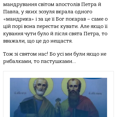
мандрування світом апостолів Петра й
Павла, у яких зозуля вкрала одного
«мандрика» і за це її Бог покарав – саме о
цій порі вона перестає кувати. Але якщо її
кування чути було й після свята Петра, то
вважали, що це до нещастя.
Тож зі святом нас! Бо усі ми були якщо не
рибалками, то пастушками…