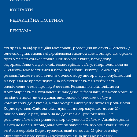
КОНТАКТИ
РЕДАКЦІЙНА ПОЛІТИКА
РЕКЛАМА
Усі права на інформаційні матеріали, розміщені на сайті «TeNews» /
tenews.org.ua, захищені українським законодавством про авторське
право та інші суміжні права. При використанні, передруку
інформаційних та фото-,відеоматеріалів сайту, гіперпосилання на
«TeNews» має міститися в першому абзаці тексту. Точка зору
редакції може не збігатися з точкою зору автора, а усі опубліковані
матеріали не претендують на об'єктивність та всебічність
висвітлення теми, про яку йдеться. Редакція не відповідає за
достовірність та тлумачення наведеної інформації, а також може не
поділяти погляди та думки, висловлені читачами сайту в
коментарях до статей, а сам ресурс виконує винятково роль носія.
Користуючись Сайтом, відвідувач підтверджує, що досяг 21-
річного віку. У разі, якщо Ви не досягли 21-річного віку — не
розпочинайте або припиніть користування Сайтом. Адміністрація
Сайту не несе відповідальності за законність використання Сайту
та його сервісів Користувачем, який не досяг 21-річного віку.
Матеріали з поміткою (R) публікуються на правах реклами.