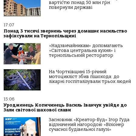
вартістю понад 50 млн грн
повернули державі
17:07
Понад 3 тисячі звернень через домашнє насильство
зафіксували на Тернопільщині
«Надзвичайникам» допомагають
«Світова центральна кухня» і
тернопільський ресторатор
На Чортківщині 15-річний
мотоцикліст збив пішохода: до
лікарні госпіталізували трьох людей
15:06
Уродженець Копичинець Василь Іванчук увійде до
Зали світової шахової слави
Засновник «Креатор-Буд» Ігор Гуда
відзначений нагородою «Візіонер
сучасної будівельної галузі»