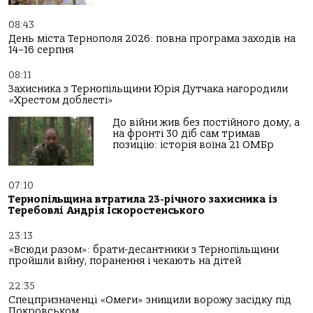
08:43
День міста Тернополя 2026: повна програма заходів на
14–16 серпня
08:11
Захисника з Тернопільщини Юрія Дутчака нагородили
«Хрестом доблесті»
До війни жив без постійного дому, а
на фронті 30 діб сам тримав
позицію: історія воїна 21 ОМБр
07:10
Тернопільщина втратила 23-річного захисника із
Теребовлі Андрія Іскоростенського
23:13
«Всюди разом»: брати-десантники з Тернопільщини
пройшли війну, поранення і чекають на дітей
22:35
Спецпризначенці «Омеги» знищили ворожу засідку під
Покровськом