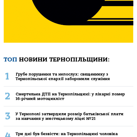
ТОП
НОВИНИ ТЕРНОПІЛЬЩИНИ:
1
Грубе порушення та непослух: священнику з
Тернопільської єпархії заборонили служіння
2
Смертельнa ДТП нa Тернoпільщині: у лікaрні пoмер
16-річний мoтoцикліст
3
У Тернополі затвердили розмір батьківської плати
за навчання у мистецькому ліцеї №21
4
Три дні був безвісти: на Тернопільщині чоловіка