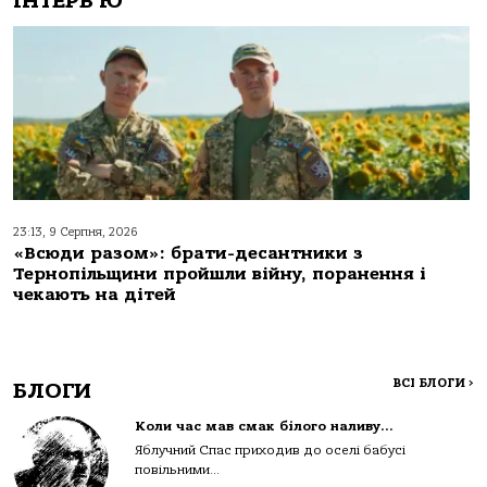
ІНТЕРВ'Ю
23:13, 9 Серпня, 2026
«Всюди разом»: брати-десантники з
Тернопільщини пройшли війну, поранення і
чекають на дітей
ВСІ БЛОГИ
>
БЛОГИ
Коли час мав смак білого наливу…
Яблучний Спас приходив до оселі бабусі
повільними...