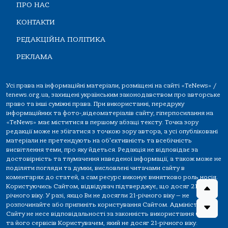
ПРО НАС
КОНТАКТИ
РЕДАКЦІЙНА ПОЛІТИКА
РЕКЛАМА
Усі права на інформаційні матеріали, розміщені на сайті «TeNews» /
tenews.org.ua, захищені українським законодавством про авторське
право та інші суміжні права. При використанні, передруку
інформаційних та фото-,відеоматеріалів сайту, гіперпосилання на
«TeNews» має міститися в першому абзаці тексту. Точка зору
редакції може не збігатися з точкою зору автора, а усі опубліковані
матеріали не претендують на об'єктивність та всебічність
висвітлення теми, про яку йдеться. Редакція не відповідає за
достовірність та тлумачення наведеної інформації, а також може не
поділяти погляди та думки, висловлені читачами сайту в
коментарях до статей, а сам ресурс виконує винятково роль носія.
Користуючись Сайтом, відвідувач підтверджує, що досяг 21-
річного віку. У разі, якщо Ви не досягли 21-річного віку — не
розпочинайте або припиніть користування Сайтом. Адміністрація
Сайту не несе відповідальності за законність використання Сайту
та його сервісів Користувачем, який не досяг 21-річного віку.