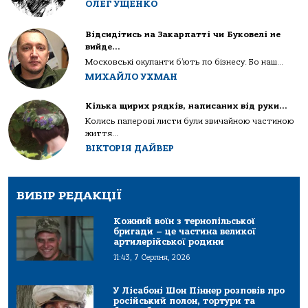
ОЛЕГ УЩЕНКО
Відсидітись на Закарпатті чи Буковелі не
вийде…
Московські окупанти б’ють по бізнесу. Бо наш...
МИХАЙЛО УХМАН
Кілька щирих рядків, написаних від руки…
Колись паперові листи були звичайною частиною
життя...
ВІКТОРІЯ ДАЙВЕР
ВИБІР РЕДАКЦІЇ
Кожний воїн з тернопільської
бригади – це частина великої
артилерійської родини
11:43, 7 Серпня, 2026
У Лісабоні Шон Піннер розповів про
російський полон, тортури та