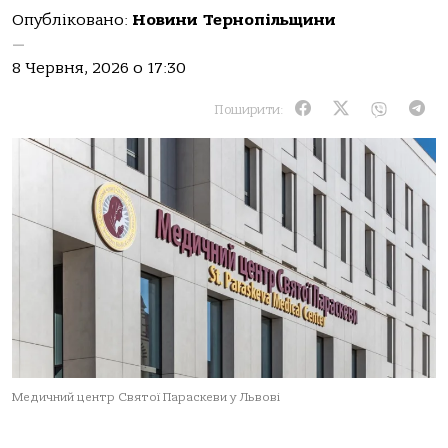
Опубліковано:
Новини Тернопільщини
—
8 Червня, 2026 о 17:30
Поширити:
Медичний центр Святої Параскеви у Львові