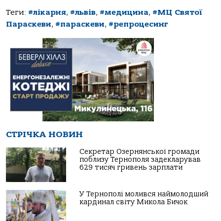
Теги:
#лікарня
,
#львів
,
#медицина
,
#МЦ Святої
Параскеви
,
#параскеви
,
#репроцесинг
СТРІЧКА НОВИН
Секретар Озернянської громади
поблизу Тернополя задекларував
629 тисяч гривень зарплати
У Тернополі молився наймолодший
кардинал світу Микола Бичок