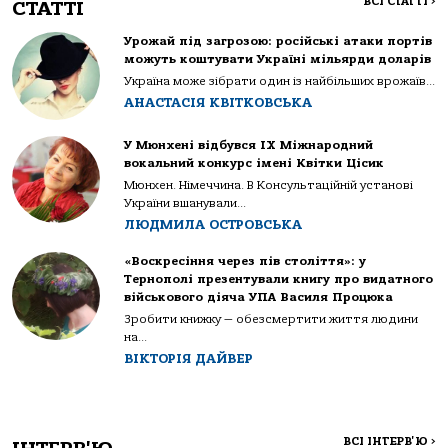
ВСІ СТАТТІ
>
СТАТТІ
Урожай під загрозою: російські атаки портів
можуть коштувати Україні мільярди доларів
Україна може зібрати один із найбільших врожаїв...
АНАСТАСІЯ КВІТКОВСЬКА
У Мюнхені відбувся IX Міжнародний
вокальний конкурс імені Квітки Цісик
Мюнхен. Німеччина. В Консультаційній установі
України вшанували...
ЛЮДМИЛА ОСТРОВСЬКА
«Воскресіння через пів століття»: у
Тернополі презентували книгу про видатного
військового діяча УПА Василя Процюка
Зробити книжку — обезсмертити життя людини
на...
ВІКТОРІЯ ДАЙВЕР
ВСІ ІНТЕРВ'Ю
>