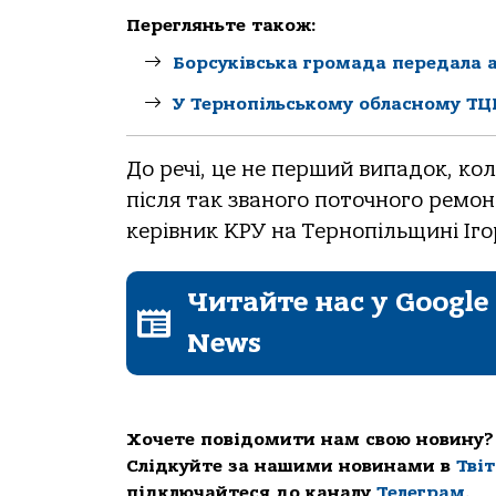
Перегляньте також:
Борсуківська громада передала 
У Тернопільському обласному ТЦ
До речі, це не перший випадок, к
після так званого поточного ремо
керівник КРУ на Тернопільщині Іго
Читайте нас у Google
News
Хочете повідомити нам свою новину?
Слідкуйте за нашими новинами в
Тві
підключайтеся до каналу
Телеграм
.