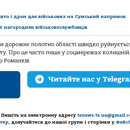
авто і дрон для військових на Сумський напрямок
К нагородили військовослужбовців
оли дорожнє полотно області швидко руйнуєтьс
нту. Про це часто пише у соцмережах колишній
р Романків.
Читайте нас у Telegr
 Пишіть на електронну адресу
tenews.te.ua@gmail.
ттер
, долучайтеся до нашої групи і сторінки у
Фейс