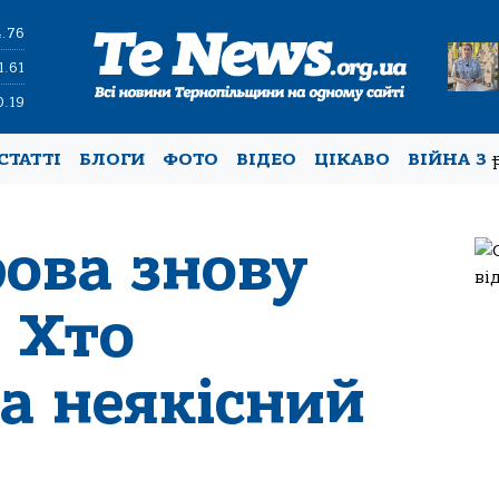
4.76
1.61
0.19
СТАТТІ
БЛОГИ
ФОТО
ВІДЕО
ЦІКАВО
ВІЙНА З
рова знову
 Хто
за неякісний