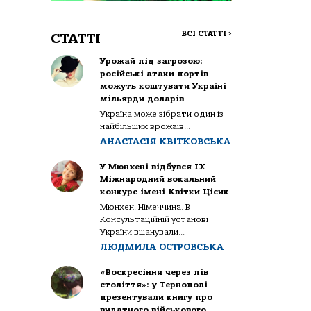
ВСІ СТАТТІ
>
СТАТТІ
Урожай під загрозою:
російські атаки портів
можуть коштувати Україні
мільярди доларів
Україна може зібрати один із
найбільших врожаїв...
АНАСТАСІЯ КВІТКОВСЬКА
У Мюнхені відбувся IX
Міжнародний вокальний
конкурс імені Квітки Цісик
Мюнхен. Німеччина. В
Консультаційній установі
України вшанували...
ЛЮДМИЛА ОСТРОВСЬКА
«Воскресіння через пів
століття»: у Тернополі
презентували книгу про
видатного військового