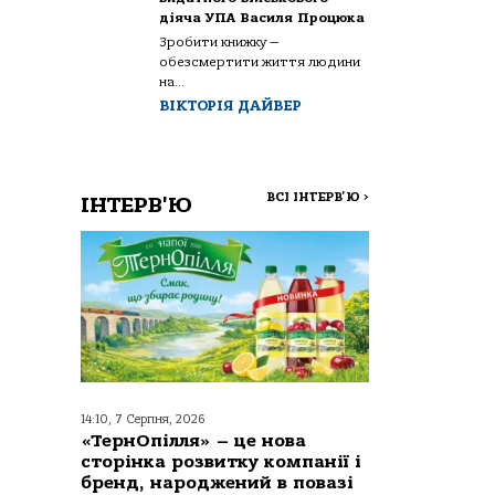
діяча УПА Василя Процюка
Зробити книжку —
обезсмертити життя людини
на...
ВІКТОРІЯ ДАЙВЕР
ВСІ ІНТЕРВ'Ю
>
ІНТЕРВ'Ю
14:10, 7 Серпня, 2026
«ТернОпілля» – це нова
сторінка розвитку компанії і
бренд, народжений в повазі