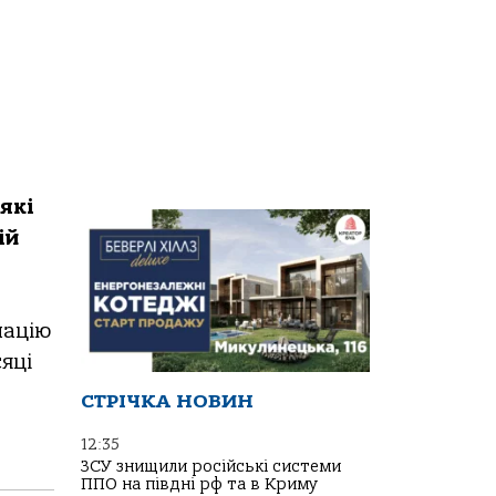
які
ій
націю
яці
СТРІЧКА НОВИН
12:35
ЗСУ знищили російські системи
ППО на півдні рф та в Криму