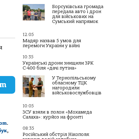
Борсуківська громада
передала авто і дрон
для військових на
Сумський напрямок
12:05
Мадяр назвав 5 умов для
перемоги України у війні
я
10:35
Українські дрони знищили ЗРК
С-400 біля «дачі путіна»
У Тернопільському
am
обласному ТЦК
нагородили
військовослужбовців
10:05
ЗСУ взяли в полон «Мохамеда
Салаха»: курйоз на фронті
com
.
08:35
бук
,
Російський обстріл Нікополя: