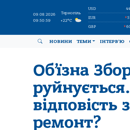
USD
4
Тернопіль
09.08.2026
EUR
5
▼
09:51:00
+22°C
GBP
6
▼
НОВИНИ
ТЕМИ
ІНТЕРВ’Ю
Об’їзна Збо
руйнується.
відповість 
ремонт?