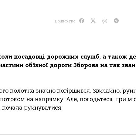
Поширити:
коли посадовці дорожних служб, а також де
частини об’їзної дороги Зборова на так зван
ого полотна значно погіршився. Звичайно, руй
током на напрямку. Але, погодьтеся, три міс
 почала руйнуватися.