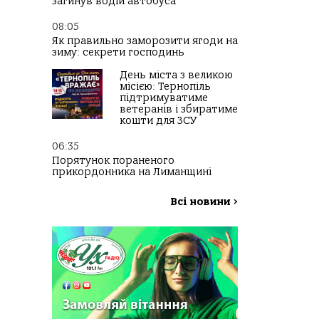
загинув водій автобуса
08:05
Як правильно заморозити ягоди на
зиму: секрети господинь
День міста з великою
місією: Тернопіль
підтримуватиме
ветеранів і збиратиме
кошти для ЗСУ
06:35
Порятунок пораненого
прикордонника на Лиманщині
Всі новини
>