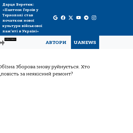
Дарця Веретюк:
«Пантеон Героїв у
Тернополі став
початком нової
культури військової
пам’яті в Україні»
СПЕЦТЕМА
рф
АВТОРИ
UANEWS