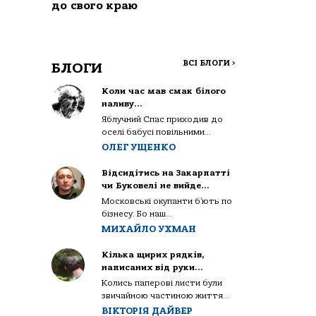
до свого краю
ВСІ БЛОГИ
>
БЛОГИ
Коли час мав смак білого
наливу…
Яблучний Спас приходив до
оселі бабусі повільними...
ОЛЕГ УЩЕНКО
Відсидітись на Закарпатті
чи Буковелі не вийде…
Московські окупанти б’ють по
бізнесу. Бо наш...
МИХАЙЛО УХМАН
Кілька щирих рядків,
написаних від руки…
Колись паперові листи були
звичайною частиною життя...
ВІКТОРІЯ ДАЙВЕР