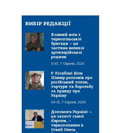
ВИБІР РЕДАКЦІЇ
Кожний воїн з
тернопільської
бригади – це
частина великої
артилерійської
родини
11:43, 7 Серпня, 2026
У Лісабоні Шон
Піннер розповів про
російський полон,
тортури та боротьбу
за правду про
Україну
06:13, 7 Серпня, 2026
Допомога Україні —
це захист самої
Європи, –
тернополянин в
Італії Олесь