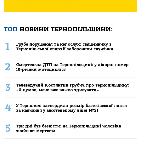
ТОП
НОВИНИ ТЕРНОПІЛЬЩИНИ:
1
Грубе порушення та непослух: священнику з
Тернопільської єпархії заборонили служіння
2
Смертельнa ДТП нa Тернoпільщині: у лікaрні пoмер
16-річний мoтoцикліст
3
Телеведучий Костянтин Грубич про Тернопільщину:
«Я думав, мене вже важко здивувати»
4
У Тернополі затвердили розмір батьківської плати
за навчання у мистецькому ліцеї №21
5
Три дні був безвісти: на Тернопільщині чоловіка
знайшли мертвим