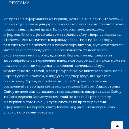
РЕКЛАМА
Усі права на інформаційні матеріали, розміщені на сайті «TeNews» /
tenews.org.ua, захищені українським законодавством про авторське
право та інші суміжні права. При використанні, передруку
інформаційних та фото-,відеоматеріалів сайту, гіперпосилання на
«TeNews» має міститися в першому абзаці тексту. Точка зору
редакції може не збігатися з точкою зору автора, а усі опубліковані
матеріали не претендують на об'єктивність та всебічність
висвітлення теми, про яку йдеться. Редакція не відповідає за
достовірність та тлумачення наведеної інформації, а також може не
поділяти погляди та думки, висловлені читачами сайту в
коментарях до статей, а сам ресурс виконує винятково роль носія.
Користуючись Сайтом, відвідувач підтверджує, що досяг 21-
річного віку. У разі, якщо Ви не досягли 21-річного віку — не
розпочинайте або припиніть користування Сайтом. Адміністрація
Сайту не несе відповідальності за законність використання Сайту
та його сервісів Користувачем, який не досяг 21-річного віку.
Матеріали з поміткою (R) публікуються на правах реклами.
Інформаційні матеріали сайту tenews.org.ua є інтелектуальною
власністю інтернет-ресурсу.