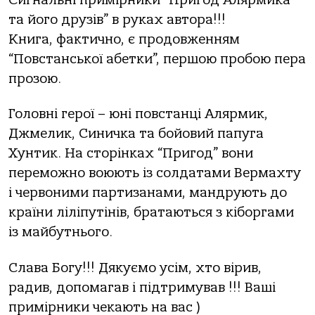
та його друзів” в руках автора!!!
Книга, фактично, є продовженням
“Повстанської абетки”, першою пробою пера
прозою.
Головні герої – юні повстанці Алярмик,
Джмелик, Синичка та бойовий папуга
Хунтик. На сторінках “Пригод” вони
переможно воюють із солдатами Вермахту
і червоними партизанами, мандрують до
країни ліліпутінів, братаються з кіборгами
із майбутнього.
Слава Богу!!! Дякуємо усім, хто вірив,
радив, допомагав і підтри
мував !!! Ваші
примірники чекають на вас )