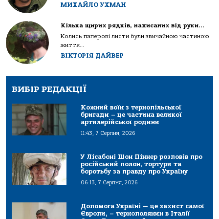
МИХАЙЛО УХМАН
Кілька щирих рядків, написаних від руки…
Колись паперові листи були звичайною частиною
життя...
ВІКТОРІЯ ДАЙВЕР
ВИБІР РЕДАКЦІЇ
Кожний воїн з тернопільської
бригади – це частина великої
артилерійської родини
11:43, 7 Серпня, 2026
У Лісабоні Шон Піннер розповів про
російський полон, тортури та
боротьбу за правду про Україну
06:13, 7 Серпня, 2026
Допомога Україні — це захист самої
Європи, – тернополянин в Італії