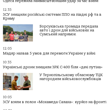
Одеса пережила наймасштабніший удар за час війни
12:35
ЗСУ знищили російські системи ППО на півдні рф та в
Криму
Борсуківська громада передала
авто і дрон для військових на
Сумський напрямок
12:05
Мадяр назвав 5 умов для перемоги України у війні
10:35
Українські дрони знищили ЗРК С-400 біля «дачі путіна»
У Тернопільському обласному ТЦК
нагородили військовослужбовців
10:05
ЗСУ взяли в полон «Мохамеда Салаха»: курйоз на фронті