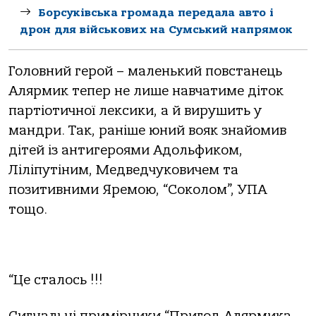
Борсуківська громада передала авто і
дрон для військових на Сумський напрямок
Головний герой – маленький повстанець
Алярмик тепер не лише навчатиме діток
партіотичної лексики, а й вирушить у
мандри. Так, раніше юний вояк знайомив
дітей із антигероями Адольфиком,
Ліліпутіним, Медведчуковичем та
позитивними Яремою, “Соколом”, УПА
тощо.
“Це сталось !!!
Сигнальні примірники “Пригод Алярмика