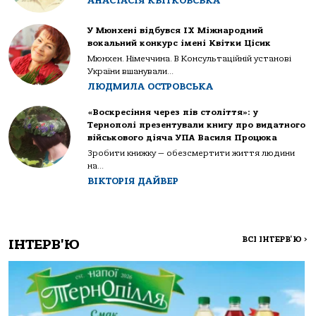
АНАСТАСІЯ КВІТКОВСЬКА
У Мюнхені відбувся IX Міжнародний
вокальний конкурс імені Квітки Цісик
Мюнхен. Німеччина. В Консультаційній установі
України вшанували...
ЛЮДМИЛА ОСТРОВСЬКА
«Воскресіння через пів століття»: у
Тернополі презентували книгу про видатного
військового діяча УПА Василя Процюка
Зробити книжку — обезсмертити життя людини
на...
ВІКТОРІЯ ДАЙВЕР
ВСІ ІНТЕРВ'Ю
>
ІНТЕРВ'Ю