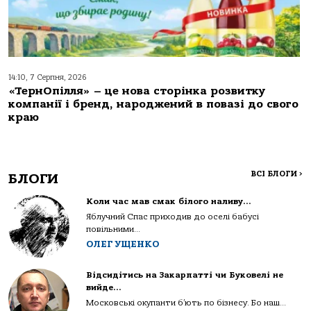
14:10, 7 Серпня, 2026
«ТернОпілля» – це нова сторінка розвитку
компанії і бренд, народжений в повазі до свого
краю
ВСІ БЛОГИ
>
БЛОГИ
Коли час мав смак білого наливу…
Яблучний Спас приходив до оселі бабусі
повільними...
ОЛЕГ УЩЕНКО
Відсидітись на Закарпатті чи Буковелі не
вийде…
Московські окупанти б’ють по бізнесу. Бо наш...