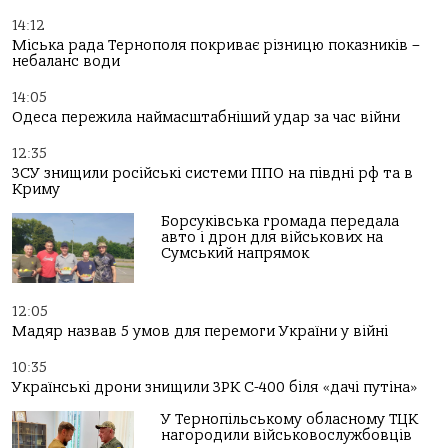
14:12
Міська рада Тернополя покриває різницю показників –
небаланс води
14:05
Одеса пережила наймасштабніший удар за час війни
12:35
ЗСУ знищили російські системи ППО на півдні рф та в
Криму
Борсуківська громада передала
авто і дрон для військових на
Сумський напрямок
12:05
Мадяр назвав 5 умов для перемоги України у війні
10:35
Українські дрони знищили ЗРК С-400 біля «дачі путіна»
У Тернопільському обласному ТЦК
нагородили військовослужбовців