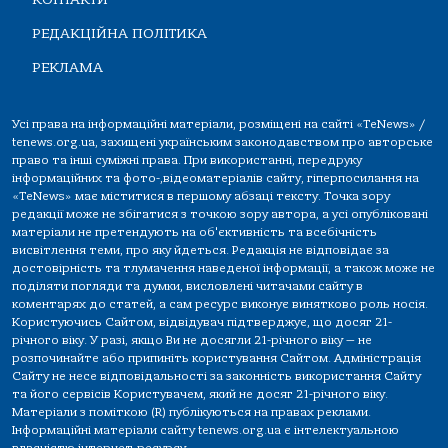
РЕДАКЦІЙНА ПОЛІТИКА
РЕКЛАМА
Усі права на інформаційні матеріали, розміщені на сайті «TeNews» /
tenews.org.ua, захищені українським законодавством про авторське
право та інші суміжні права. При використанні, передруку
інформаційних та фото-,відеоматеріалів сайту, гіперпосилання на
«TeNews» має міститися в першому абзаці тексту. Точка зору
редакції може не збігатися з точкою зору автора, а усі опубліковані
матеріали не претендують на об'єктивність та всебічність
висвітлення теми, про яку йдеться. Редакція не відповідає за
достовірність та тлумачення наведеної інформації, а також може не
поділяти погляди та думки, висловлені читачами сайту в
коментарях до статей, а сам ресурс виконує винятково роль носія.
Користуючись Сайтом, відвідувач підтверджує, що досяг 21-
річного віку. У разі, якщо Ви не досягли 21-річного віку — не
розпочинайте або припиніть користування Сайтом. Адміністрація
Сайту не несе відповідальності за законність використання Сайту
та його сервісів Користувачем, який не досяг 21-річного віку.
Матеріали з поміткою (R) публікуються на правах реклами.
Інформаційні матеріали сайту tenews.org.ua є інтелектуальною
власністю інтернет-ресурсу.