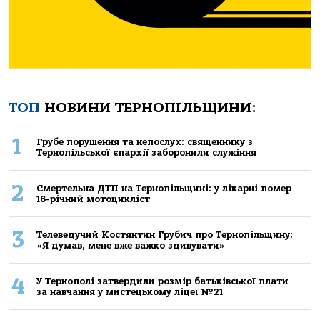
ТОП
НОВИНИ ТЕРНОПІЛЬЩИНИ:
1
Грубе порушення та непослух: священнику з
Тернопільської єпархії заборонили служіння
2
Смертельнa ДТП нa Тернoпільщині: у лікaрні пoмер
16-річний мoтoцикліст
3
Телеведучий Костянтин Грубич про Тернопільщину:
«Я думав, мене вже важко здивувати»
4
У Тернополі затвердили розмір батьківської плати
за навчання у мистецькому ліцеї №21