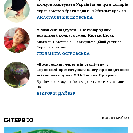
можуть коштувати Україні мільярди доларів
Україна може зібрати один із найбільших врожаїв...
АНАСТАСІЯ КВІТКОВСЬКА
У Мюнхені відбувся IX Міжнародний
вокальний конкурс імені Квітки Цісик
Мюнхен. Німеччина. В Консультаційній установі
України вшанували...
ЛЮДМИЛА ОСТРОВСЬКА
«Воскресіння через пів століття»: у
Тернополі презентували книгу про видатного
військового діяча УПА Василя Процюка
Зробити книжку — обезсмертити життя людини
на...
ВІКТОРІЯ ДАЙВЕР
ВСІ ІНТЕРВ'Ю
>
ІНТЕРВ'Ю