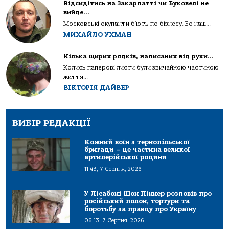
Відсидітись на Закарпатті чи Буковелі не
вийде…
Московські окупанти б’ють по бізнесу. Бо наш...
МИХАЙЛО УХМАН
Кілька щирих рядків, написаних від руки…
Колись паперові листи були звичайною частиною
життя...
ВІКТОРІЯ ДАЙВЕР
ВИБІР РЕДАКЦІЇ
Кожний воїн з тернопільської
бригади – це частина великої
артилерійської родини
11:43, 7 Серпня, 2026
У Лісабоні Шон Піннер розповів про
російський полон, тортури та
боротьбу за правду про Україну
06:13, 7 Серпня, 2026