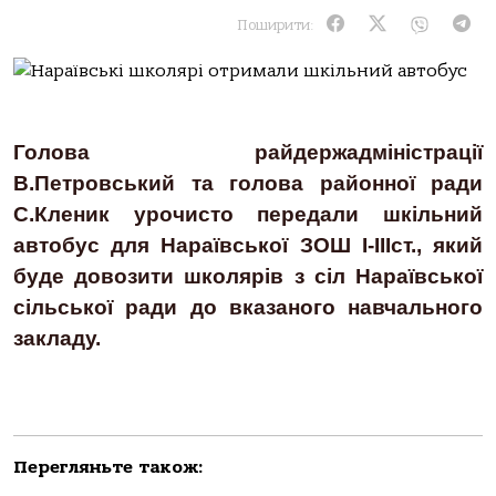
Поширити:
Голова райдержадміністрації
В.Петровський та голова районної ради
С.Кленик урочисто передали шкільний
автобус для Нараївської ЗОШ І-ІІІст., який
буде довозити школярів з сіл Нараївської
сільської ради до вказаного навчального
закладу.
Перегляньте також: