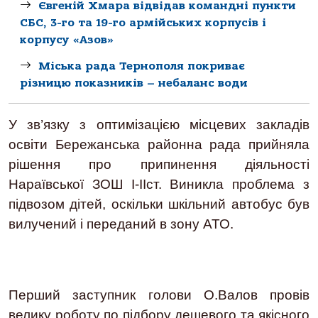
Євгеній Хмара відвідав командні пункти
СБС, 3-го та 19-го армійських корпусів і
корпусу «Азов»
Міська рада Тернополя покриває
різницю показників – небаланс води
У зв’язку з оптимізацією місцевих закладів
освіти Бережанська районна рада прийняла
рішення про припинення діяльності
Нараївської ЗОШ І-ІІст. Виникла проблема з
підвозом дітей, оскільки шкільний автобус був
вилучений і переданий в зону АТО.
Перший заступник голови О.Валов провів
велику роботу по підбору дешевого та якісного