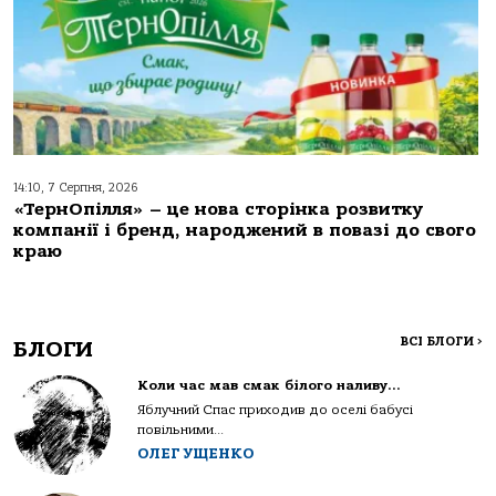
14:10, 7 Серпня, 2026
«ТернОпілля» – це нова сторінка розвитку
компанії і бренд, народжений в повазі до свого
краю
ВСІ БЛОГИ
>
БЛОГИ
Коли час мав смак білого наливу…
Яблучний Спас приходив до оселі бабусі
повільними...
ОЛЕГ УЩЕНКО