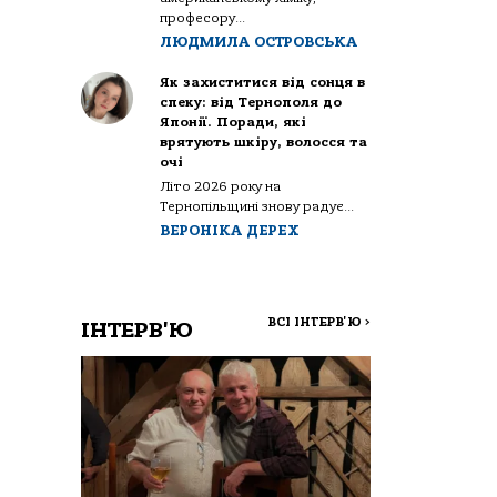
професору...
ЛЮДМИЛА ОСТРОВСЬКА
Як захиститися від сонця в
спеку: від Тернополя до
Японії. Поради, які
врятують шкіру, волосся та
очі
Літо 2026 року на
Тернопільщині знову радує...
ВЕРОНІКА ДЕРЕХ
ВСІ ІНТЕРВ'Ю
>
ІНТЕРВ'Ю