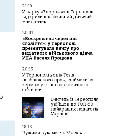
21:14
У парку «Здоров’я» в Тернополі
відкрили інклюзивний дитячий
майданчик
20:31
«Воскресіння через пів
століття»: у Тернополі
презентували книгу про
видатного військового діяча
УПА Василя Процюка
20:13
У Тернополі водія Tesla,
позбавленого прав, спіймали за
кермом у стані наркотичного
сп’яніння
о
Вчитель із Тернополя
увійшов до ТОП-50
найкращих педагогів
України
18:18
Чужими руками: як Москва