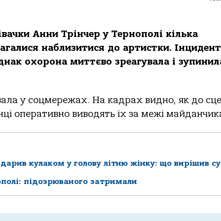
івачки Анни Трінчер у Тернополі кілька
магалися наблизитися до артистки. Інцидент
однак охорона миттєво зреагувала і зупинил
вала у соцмережах. На кадрах видно, як до сц
нці оперативно виводять їх за межі майданчик
вдарив кулаком у голову літню жінку: що вирішив с
ополі: підозрюваного затримали