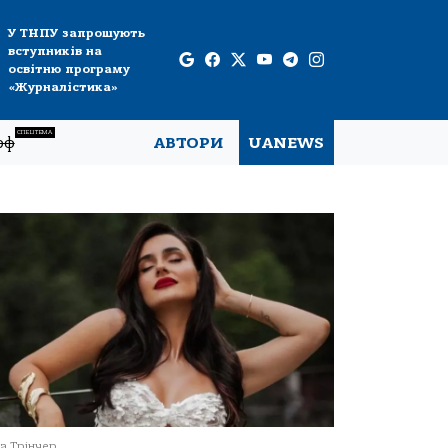
У ТНПУ запрошують
вступників на
освітню програму
«Журналістика»
СПЕЦТЕМА
рф
АВТОРИ
UANEWS
а Трінчер