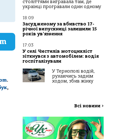
століттями вигравала там, де
українці програвали один одному
18:09
Засудженому за вбивство 17-
річної випускниці залишили 15
років ув’язнення
am
17:03
У селі Чистилів мотоцикліст
зіткнувся з автомобілем: водія
госпіталізували
У Тернополі водій,
рухаючись заднім
com
.
ходом, збив жінку
бук
,
Всі новини
>