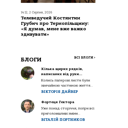
14:12, 2 Серпня, 2026
Телеведучий Костянтин
Грубич про Тернопільщину:
«Я думав, мене вже важко
здивувати»
ВСІ БЛОГИ
>
БЛОГИ
Кілька щирих рядків,
написаних від руки…
Колись паперові листи були
звичайною частиною життя...
ВІКТОРІЯ ДАЙВЕР
Фортеця Гектора
Уже понад сторіччя, попри всі
приголомшливі зміни...
ВІТАЛІЙ ПОРТНИКОВ