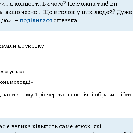
и на концерті. Ви чого? Не можна так! Ви
ь, якщо чесно… Що в голові у цих людей? Дуже
цію», —
поділилася
співачка.
имали артистку:
реагувала».
рона молодці».
ватив саму Трінчер та її сценічні образи, нібит
с є велика кількість саме жінок, які