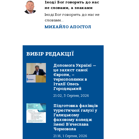
Іноді Бог говорить до нас
не словами, а знаками
Іноді Бог говорить до нас не
словами...
МИХАЙЛО АПОСТОЛ
ВИБІР РЕДАКЦІЇ
Допомога Україні —
це захист самої
Європи, –
тернополянин в
Італії Олесь
Городецький
21:02, 3 Серпня, 2026
Підготовка фахівців
туристичної галузі у
Галицькому
фаховому коледж
імені В’ячеслава
Чорновола
21:16, 1 Серпня, 2026