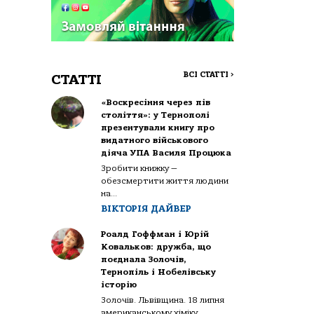
ВСІ СТАТТІ
>
СТАТТІ
«Воскресіння через пів
століття»: у Тернополі
презентували книгу про
видатного військового
діяча УПА Василя Процюка
Зробити книжку —
обезсмертити життя людини
на...
ВІКТОРІЯ ДАЙВЕР
Роалд Гоффман і Юрій
Ковальков: дружба, що
поєднала Золочів,
Тернопіль і Нобелівську
історію
Золочів. Львівщина. 18 липня
американському хіміку,