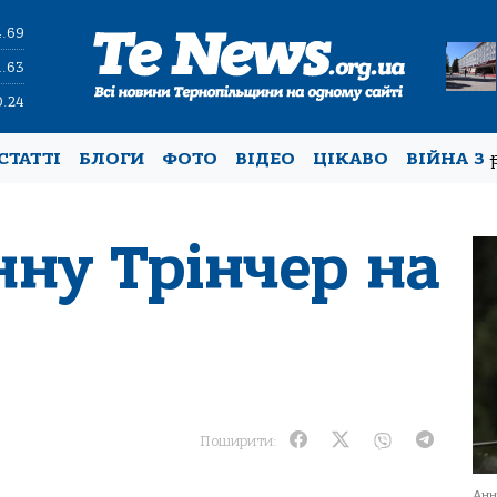
4.69
1.63
0.24
СТАТТІ
БЛОГИ
ФОТО
ВІДЕО
ЦІКАВО
ВІЙНА З
нну Трінчер на
Поширити:
Анн