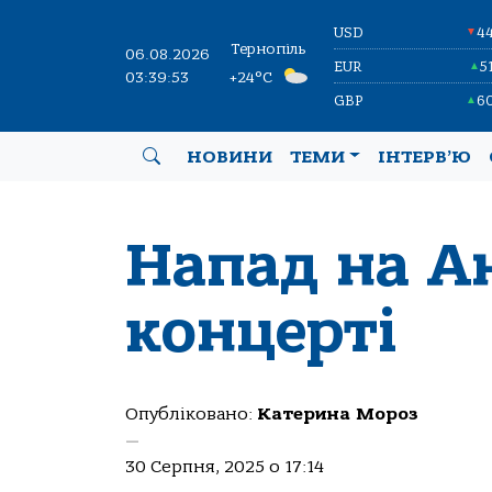
USD
4
▼
Тернопіль
06.08.2026
EUR
5
▲
03:39:54
+24°C
GBP
6
▲
НОВИНИ
ТЕМИ
ІНТЕРВ’Ю
Напад на А
концерті
Опубліковано:
Катерина Мороз
—
30 Серпня, 2025 о 17:14