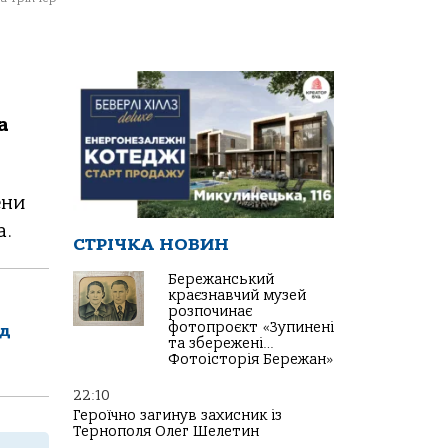
а
ени
а.
СТРІЧКА НОВИН
Бережанський
краєзнавчий музей
розпочинає
фотопроєкт «Зупинені
уд
та збережені…
Фотоісторія Бережан»
22:10
Героїчно загинув захисник із
Тернополя Олег Шелетин