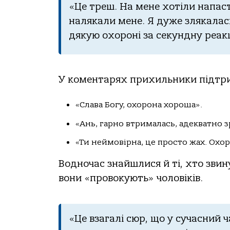
«Це треш. На мене хотіли напаст
налякали мене. Я дуже злякалас
дякую охороні за секундну реак
У коментарях прихильники підтр
«Слава Богу, охорона хороша».
«Ань, гарно втрималась, адекватно з
«Ти неймовірна, це просто жах. Охо
Водночас знайшлися й ті, хто звину
вони «провокують» чоловіків.
«Це взагалі сюр, що у сучасний ча