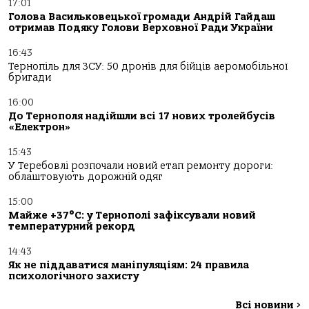
17:01
Голова Васильковецької громади Андрій Гайдаш
отримав Подяку Голови Верховної Ради України
16:43
Тернопіль для ЗСУ: 50 дронів для бійців аеромобільної
бригади
16:00
До Тернополя надійшли всі 17 нових тролейбусів
«Електрон»
15:43
У Теребовлі розпочали новий етап ремонту дороги:
облаштовують дорожній одяг
15:00
Майже +37°C: у Тернополі зафіксували новий
температурний рекорд
14:43
Як не піддаватися маніпуляціям: 24 правила
психологічного захисту
Всі новини
>