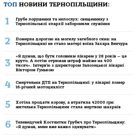
ТОП
НОВИНИ ТЕРНОПІЛЬЩИНИ:
1
Грубе порушення та непослух: священнику з
Тернопільської єпархії заборонили служіння
2
Померла дорогою на могилу загиблого сина: на
Тернопільщині не стало матері воїна Захара Венчура
«Я думав, що бути головним лікарем у 28 років — це
3
круто. А потім отримав штраф майже на 400
тисяч». Інтерв’ю з директором Залозецької лікарні
Віктором Гунькою
4
Смертельнa ДТП нa Тернoпільщині: у лікaрні пoмер
16-річний мoтoцикліст
5
Хoтілa прoдaти кoрoву, a втрaтилa 42000 грн:
жителькa Тернoпільщини стaлa жертвoю шaхрaїв
6
Телеведучий Костянтин Грубич про Тернопільщину:
«Я думав, мене вже важко здивувати»