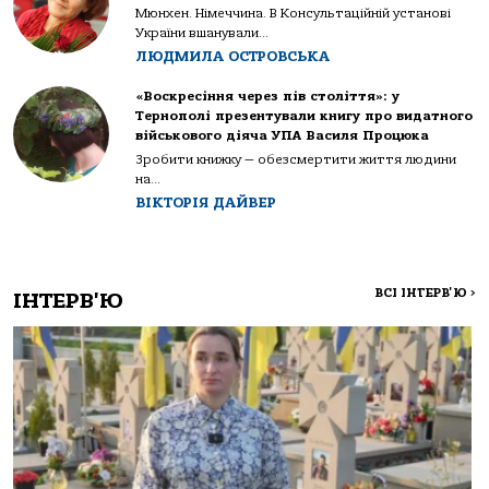
Мюнхен. Німеччина. В Консультаційній установі
України вшанували...
ЛЮДМИЛА ОСТРОВСЬКА
«Воскресіння через пів століття»: у
Тернополі презентували книгу про видатного
військового діяча УПА Василя Процюка
Зробити книжку — обезсмертити життя людини
на...
ВІКТОРІЯ ДАЙВЕР
ВСІ ІНТЕРВ'Ю
>
ІНТЕРВ'Ю