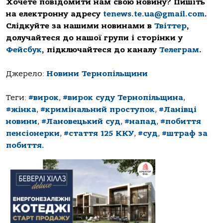
Хочете повідомити нам свою новину? Пишіть
на електронну адресу
tenews.te.ua@gmail.com
.
Слідкуйте за нашими новинами в
Твіттер
,
долучайтеся до нашої групи і сторінки у
Фейсбук
, підключайтеся до каналу
Телеграм
.
Джерело:
Новини Тернопільщини
Теги:
#вирок
,
#вирок суду Тернопільщина
,
#жінка
,
#кримінальний проступок
,
#Ланівці
новини
,
#Лановецький суд
,
#напад
,
#побиття
пенсіонерки
,
#стаття 125 ККУ
,
#суд
,
#штраф за
побиття.