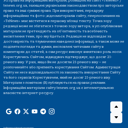
Усі права на інформаційні матеріали, розміщені на сайті «TeNews» /
tenews.org.ua, захищені українським законодавством про авторське
право та інші суміжні права. При використанні, передруку
інформаційних та фото-,відеоматеріалів сайту, гіперпосилання на
«TeNews» має міститися в першому абзаці тексту. Точка зору
редакції може не збігатися з точкою зору автора, а усі опубліковані
матеріали не претендують на об'єктивність та всебічність
висвітлення теми, про яку йдеться. Редакція не відповідає за
достовірність та тлумачення наведеної інформації, а також може не
поділяти погляди та думки, висловлені читачами сайту в
коментарях до статей, а сам ресурс виконує винятково роль носія.
Користуючись Сайтом, відвідувач підтверджує, що досяг 21-
річного віку. У разі, якщо Ви не досягли 21-річного віку — не
розпочинайте або припиніть користування Сайтом. Адміністрація
Сайту не несе відповідальності за законність використання Сайту
та його сервісів Користувачем, який не досяг 21-річного віку.
Матеріали з поміткою (R) публікуються на правах реклами.
Інформаційні матеріали сайту tenews.org.ua є інтелектуальною
власністю інтернет-ресурсу.
Інформаційний партнер: