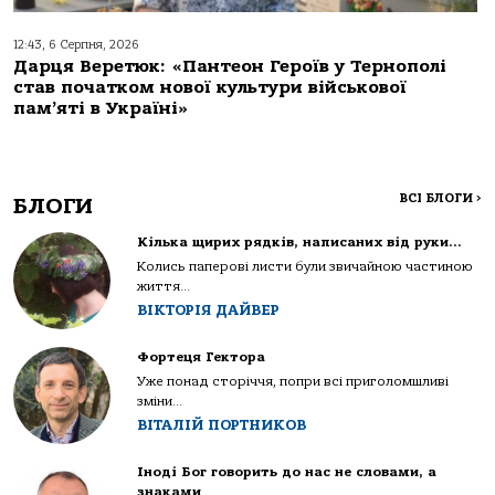
12:43, 6 Серпня, 2026
Дарця Веретюк: «Пантеон Героїв у Тернополі
став початком нової культури військової
пам’яті в Україні»
ВСІ БЛОГИ
>
БЛОГИ
Кілька щирих рядків, написаних від руки…
Колись паперові листи були звичайною частиною
життя...
ВІКТОРІЯ ДАЙВЕР
Фортеця Гектора
Уже понад сторіччя, попри всі приголомшливі
зміни...
ВІТАЛІЙ ПОРТНИКОВ
Іноді Бог говорить до нас не словами, а
знаками