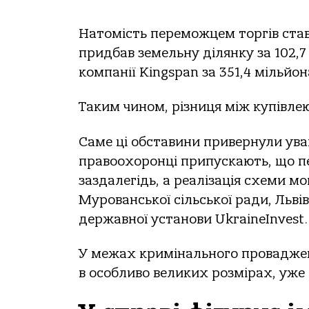
Натомість переможцем торгів став
придбав земельну ділянку за 102,7 
компанії Kingspan за 351,4 мільйон
Таким чином, різниця між купівле
Саме ці обставини привернули ува
правоохоронці припускають, що п
заздалегідь, а реалізація схеми м
Мурованської сільської ради, Львів
державної установи UkraineInvest.
У межах кримінального проваджен
в особливо великих розмірах, уже