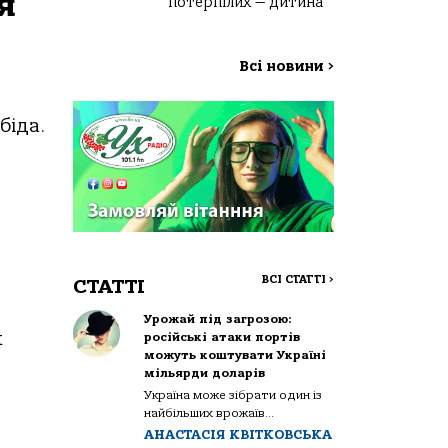
я
потерпілих — дитина
Всі новини
>
біда.
ВСІ СТАТТІ
>
СТАТТІ
Урожай під загрозою:
х
російські атаки портів
можуть коштувати Україні
.
мільярди доларів
Україна може зібрати один із
найбільших врожаїв...
АНАСТАСІЯ КВІТКОВСЬКА