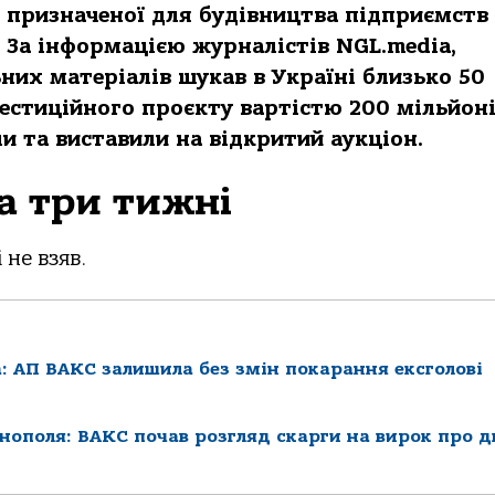
, призначеної для будівництва підприємств
 За інформацією журналістів NGL.media,
их матеріалів шукав в Україні близько 50
нвестиційного проєкту вартістю 200 мільйон
и та виставили на відкритий аукціон.
а три тижні
 не взяв.
: АП ВАКС залишила без змін покарання ексголові
рнополя: ВАКС почав розгляд скарги на вирок про д