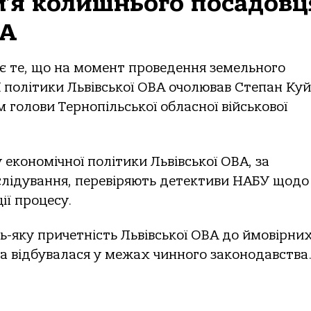
ім’я колишнього посадовц
ВА
ає те, що на момент проведення земельного
 політики Львівської ОВА очолював Степан Куй
 голови Тернопільської обласної військової
економічної політики Львівської ОВА, за
слідування, перевіряють детективи НАБУ щодо
ії процесу.
ь-яку причетність Львівської ОВА до ймовірни
а відбувалася у межах чинного законодавства