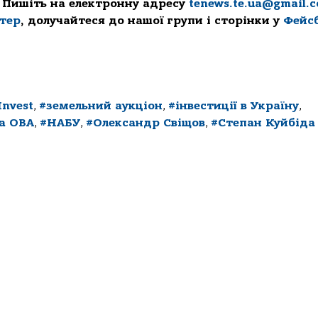
 Пишіть на електронну адресу
tenews.te.ua@gmail.
ттер
, долучайтеся до нашої групи і сторінки у
Фейс
Invest
,
#земельний аукціон
,
#інвестиції в Україну
,
ка ОВА
,
#НАБУ
,
#Олександр Свіщов
,
#Степан Куйбіда