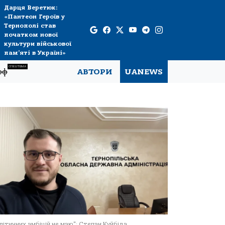
Дарця Веретюк:
«Пантеон Героїв у
Тернополі став
початком нової
культури військової
пам’яті в Україні»
СПЕЦТЕМА
рф
АВТОРИ
UANEWS
літичних амбіцій не маю": Степан Куйбіда