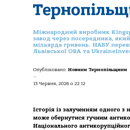
Тернопіль
Міжнародний виробник Kingsp
завод через посередника, яки
мільярда гривень. НАБУ перев
Львівської ОВА та UkraineInves
Опубліковано:
Новини Тернопільщини
—
13 Червня, 2026 о 22:12
Історія із залученням одного з
може обернутися гучним антико
Національного антикорупційног