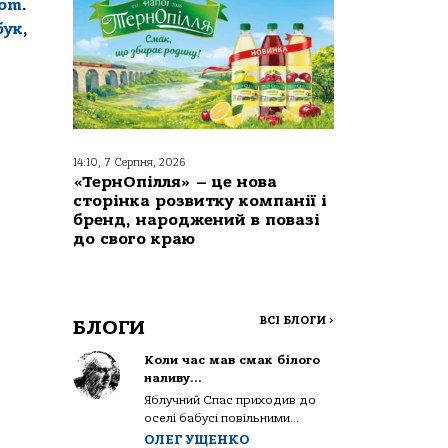
com
.
бук
,
14:10, 7 Серпня, 2026
«ТернОпілля» – це нова
сторінка розвитку компанії і
бренд, народжений в повазі
до свого краю
ВСІ БЛОГИ
>
БЛОГИ
Коли час мав смак білого
наливу…
Яблучний Спас приходив до
оселі бабусі повільними...
ОЛЕГ УЩЕНКО