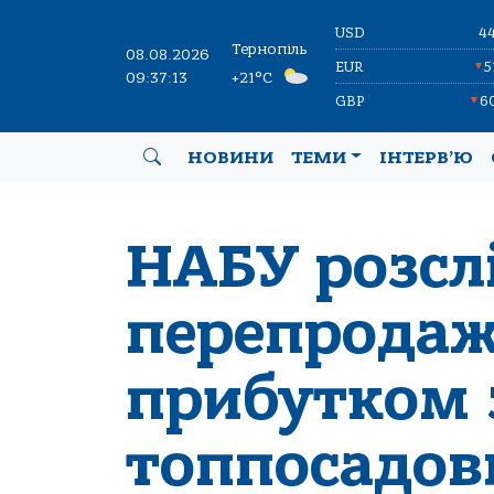
USD
4
Тернопіль
08.08.2026
EUR
5
▼
09:37:13
+21°C
GBP
6
▼
НОВИНИ
ТЕМИ
ІНТЕРВ’Ю
НАБУ розсл
перепродаж 
прибутком 
топпосадов