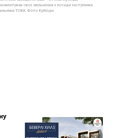
коментував своє звільнення з посади заступника
альника ТОВА. Фото Куйбіди.
ну