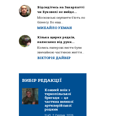
Відсидітись на Закарпатті
чи Буковелі не вийде…
Московські окупанти б’ють по
бізнесу. Бо наш...
МИХАЙЛО УХМАН
Кілька щирих рядків,
написаних від руки…
Колись паперові листи були
звичайною частиною життя...
ВІКТОРІЯ ДАЙВЕР
ВИБІР РЕДАКЦІЇ
Кожний воїн з
тернопільської
бригади – це
частина великої
артилерійської
родини
11:43, 7 Серпня, 2026