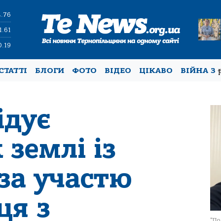
4.76
1.61
0.19
СТАТТІ
БЛОГИ
ФОТО
ВІДЕО
ЦІКАВО
ВІЙНА З
ідує
землі із
за участю
ця з
"По