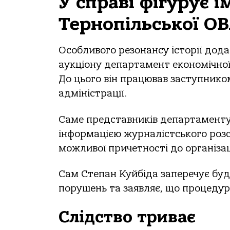
У справі фігурує 
Тернопільської О
Особливого резонансу історії дод
аукціону департамент економічної
До цього він працював заступником
адміністрації.
Саме представників департаменту 
інформацією журналістського роз
можливої причетності до організац
Сам Степан Куйбіда заперечує буд
порушень та заявляє, що процедур
Слідство триває