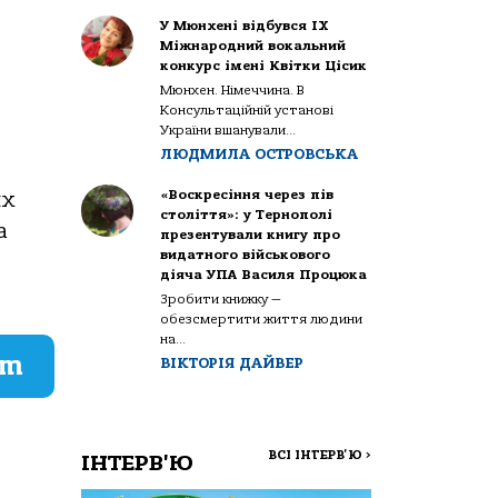
У Мюнхені відбувся IX
Міжнародний вокальний
конкурс імені Квітки Цісик
Мюнхен. Німеччина. В
Консультаційній установі
України вшанували...
ЛЮДМИЛА ОСТРОВСЬКА
«Воскресіння через пів
их
століття»: у Тернополі
а
презентували книгу про
видатного військового
діяча УПА Василя Процюка
Зробити книжку —
обезсмертити життя людини
на...
am
ВІКТОРІЯ ДАЙВЕР
ВСІ ІНТЕРВ'Ю
>
ІНТЕРВ'Ю