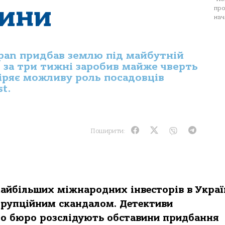
щини
про
нач
an придбав землю під майбутній
й за три тижні заробив майже чверть
іряє можливу роль посадовців
t.
Поширити:
 найбільших міжнародних інвесторів в Украї
рупційним скандалом. Детективи
о бюро розслідують обставини придбання