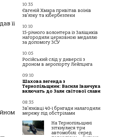
10:35
Євгеній Хмара привітав воїнів
зв’язку та кібербезпеки
дав її
10:10
15-річного волонтера із Заліщиків
нагородили церковною медаллю
за допомогу ЗСУ
10:05
Російський слід у диверсії з
дроном в аеропорту Лейпцига
09:10
Шахова легенда з
Тернопільщини: Василя Іванчука
включать до Зали світової слави
08:35
Зв’язківці 40-ї бригади налагодили
айном
мережу під обстрілами
На Тернопільщині
зіткнулися три
автомобілі: серед