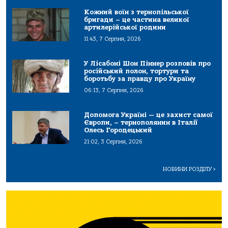
Кожний воїн з тернопільської
бригади – це частина великої
артилерійської родини
11:43, 7 Серпня, 2026
У Лісабоні Шон Піннер розповів про
російський полон, тортури та
боротьбу за правду про Україну
06:13, 7 Серпня, 2026
Допомога Україні — це захист самої
Європи, – тернополянин в Італії
Олесь Городецький
21:02, 3 Серпня, 2026
НОВИНИ РОЗДІЛУ
>