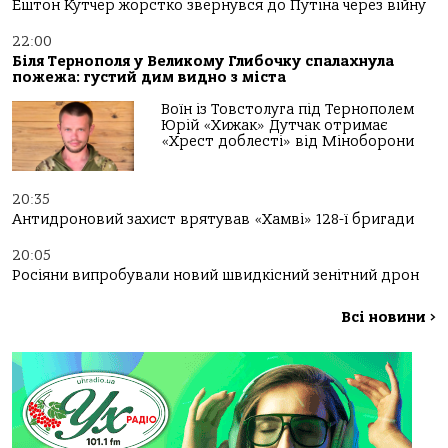
Ештон Кутчер жорстко звернувся до Путіна через війну
22:00
Біля Тернополя у Великому Глибочку спалахнула
пожежа: густий дим видно з міста
Воїн із Товстолуга під Тернополем
Юрій «Хижак» Дутчак отримає
«Хрест доблесті» від Міноборони
20:35
Антидроновий захист врятував «Хамві» 128-ї бригади
20:05
Росіяни випробували новий швидкісний зенітний дрон
Всі новини
>