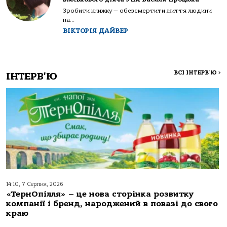
Зробити книжку — обезсмертити життя людини
на...
ВІКТОРІЯ ДАЙВЕР
ВСІ ІНТЕРВ'Ю
>
ІНТЕРВ'Ю
14:10, 7 Серпня, 2026
«ТернОпілля» – це нова сторінка розвитку
компанії і бренд, народжений в повазі до свого
краю