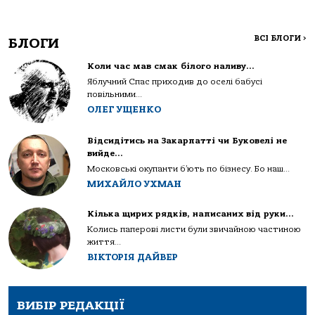
ВСІ БЛОГИ
>
БЛОГИ
Коли час мав смак білого наливу…
Яблучний Спас приходив до оселі бабусі
повільними...
ОЛЕГ УЩЕНКО
Відсидітись на Закарпатті чи Буковелі не
вийде…
Московські окупанти б’ють по бізнесу. Бо наш...
МИХАЙЛО УХМАН
Кілька щирих рядків, написаних від руки…
Колись паперові листи були звичайною частиною
життя...
ВІКТОРІЯ ДАЙВЕР
ВИБІР РЕДАКЦІЇ