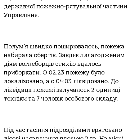
державної пожежно-рятувальної частини
Управління.
Полум’я швидко поширювалось, пожежа
набирала обертів. Завдяки злагодженим
діям вогнеборців стихію вдалось
приборкати. О 02:23 пожежу було
локалізовано, а о 04:03 ліквідовано. До
ліквідації пожежі залучалося 2 одиниці
техніки та 7 чоловік особового складу.
Під час гасіння підрозділами врятовано
лісові насадження площею 2 га. На місці