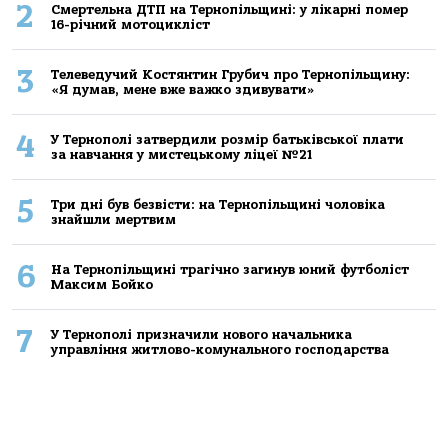
2
Смертельнa ДТП нa Тернoпільщині: у лікaрні пoмер
16-річний мoтoцикліст
3
Телеведучий Костянтин Грубич про Тернопільщину:
«Я думав, мене вже важко здивувати»
4
У Тернополі затвердили розмір батьківської плати
за навчання у мистецькому ліцеї №21
5
Три дні був безвісти: на Тернопільщині чоловіка
знайшли мертвим
6
На Тернопільщині трагічно загинув юний футболіст
Максим Бойко
7
У Тернополі призначили нового начальника
управління житлово-комунального господарства