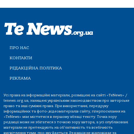
ПРО НАС
КОНТАКТИ
РЕДАКЦІЙНА ПОЛІТИКА
РЕКЛАМА
Усі права на інформаційні матеріали, розміщені на сайті «TeNews» /
tenews.org.ua, захищені українським законодавством про авторське
право та інші суміжні права. При використанні, передруку
інформаційних та фото-,відеоматеріалів сайту, гіперпосилання на
«TeNews» має міститися в першому абзаці тексту. Точка зору
редакції може не збігатися з точкою зору автора, а усі опубліковані
матеріали не претендують на об'єктивність та всебічність
висвітлення теми, про яку йдеться. Редакція не відповідає за