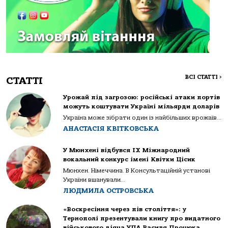
ВСІ СТАТТІ
>
СТАТТІ
Урожай під загрозою: російські атаки портів
можуть коштувати Україні мільярди доларів
Україна може зібрати один із найбільших врожаїв...
АНАСТАСІЯ КВІТКОВСЬКА
У Мюнхені відбувся IX Міжнародний
вокальний конкурс імені Квітки Цісик
Мюнхен. Німеччина. В Консультаційній установі
України вшанували...
ЛЮДМИЛА ОСТРОВСЬКА
«Воскресіння через пів століття»: у
Тернополі презентували книгу про видатного
військового діяча УПА Василя Процюка