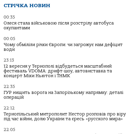
СТРІЧКА НОВИН
00:35
Олеся стала військовою після розстрілу автобуса
окупантами
00:05
Чому обміліли річки Європи: чи загрожує нам дефіцит
води
23:13
12 вересня у Тернополі відбудеться масштабний
фестиваль VDOMA: дрифт-шоу, автовиставка та
концерт Міки Ньютон і ТНМК
22:35
ГУР нищить ворога на Запорізькому напрямку: деталі
операцій
22:12
Тернопільський митрополит Нестор розповів про віру
під час війни, долю України та єресь «русского мира»
22:05