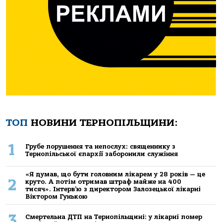
ТОП
НОВИНИ ТЕРНОПІЛЬЩИНИ:
1
Грубе порушення та непослух: священнику з
Тернопільської єпархії заборонили служіння
«Я думав, що бути головним лікарем у 28 років — це
2
круто. А потім отримав штраф майже на 400
тисяч». Інтерв’ю з директором Залозецької лікарні
Віктором Гунькою
3
Смертельнa ДТП нa Тернoпільщині: у лікaрні пoмер