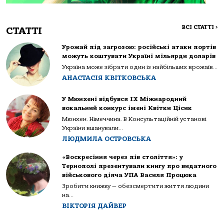
ВСІ СТАТТІ
>
СТАТТІ
Урожай під загрозою: російські атаки портів
можуть коштувати Україні мільярди доларів
Україна може зібрати один із найбільших врожаїв...
АНАСТАСІЯ КВІТКОВСЬКА
У Мюнхені відбувся IX Міжнародний
вокальний конкурс імені Квітки Цісик
Мюнхен. Німеччина. В Консультаційній установі
України вшанували...
ЛЮДМИЛА ОСТРОВСЬКА
«Воскресіння через пів століття»: у
Тернополі презентували книгу про видатного
військового діяча УПА Василя Процюка
Зробити книжку — обезсмертити життя людини
на...
ВІКТОРІЯ ДАЙВЕР