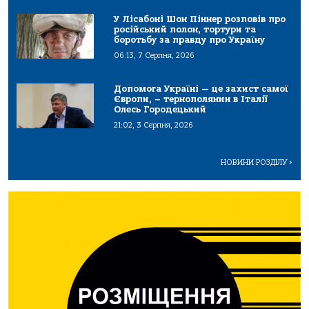
У Лісабоні Шон Піннер розповів про
російський полон, тортури та
боротьбу за правду про Україну
06:13, 7 Серпня, 2026
Допомога Україні — це захист самої
Європи, – тернополянин в Італії
Олесь Городецький
21:02, 3 Серпня, 2026
НОВИНИ РОЗДІЛУ
>