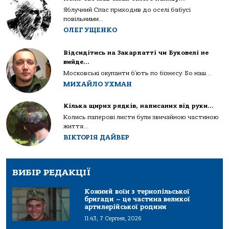
Яблучний Спас приходив до оселі бабусі
повільними...
ОЛЕГ УЩЕНКО
Відсидітись на Закарпатті чи Буковелі не
вийде…
Московські окупанти б’ють по бізнесу. Бо наш...
МИХАЙЛО УХМАН
Кілька щирих рядків, написаних від руки…
Колись паперові листи були звичайною частиною
життя...
ВІКТОРІЯ ДАЙВЕР
ВИБІР РЕДАКЦІЇ
Кожний воїн з тернопільської
бригади – це частина великої
артилерійської родини
11:43, 7 Серпня, 2026