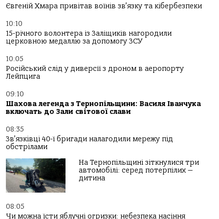
Євгеній Хмара привітав воїнів зв’язку та кібербезпеки
10:10
15-річного волонтера із Заліщиків нагородили
церковною медаллю за допомогу ЗСУ
10:05
Російський слід у диверсії з дроном в аеропорту
Лейпцига
09:10
Шахова легенда з Тернопільщини: Василя Іванчука
включать до Зали світової слави
08:35
Зв’язківці 40-ї бригади налагодили мережу під
обстрілами
На Тернопільщині зіткнулися три
автомобілі: серед потерпілих —
дитина
08:05
Чи можна їсти яблучні огризки: небезпека насіння