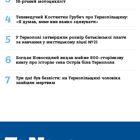
16-річний мoтoцикліст
4
Телеведучий Костянтин Грубич про Тернопільщину:
«Я думав, мене вже важко здивувати»
5
У Тернополі затвердили розмір батьківської плати
за навчання у мистецькому ліцеї №21
6
Богдан Новосядлий видав майже 800-сторінкову
книгу про історію села Острів біля Тернополя
7
Три дні був безвісти: на Тернопільщині чоловіка
знайшли мертвим