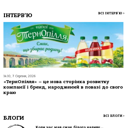
ВСІ ІНТЕРВ'Ю
>
ІНТЕРВ'Ю
14:10, 7 Серпня, 2026
«ТернОпілля» – це нова сторінка розвитку
компанії і бренд, народжений в повазі до свого
краю
ВСІ БЛОГИ
>
БЛОГИ
Коли час мав смак білого наливу…