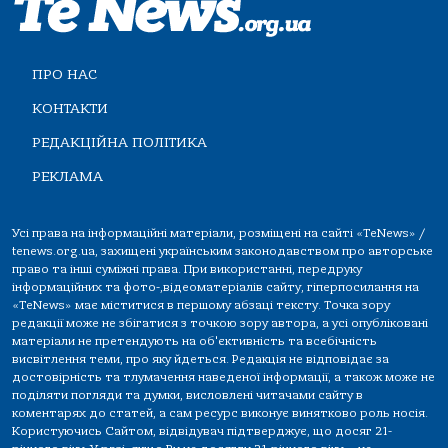
ПРО НАС
КОНТАКТИ
РЕДАКЦІЙНА ПОЛІТИКА
РЕКЛАМА
Усі права на інформаційні матеріали, розміщені на сайті «TeNews» /
tenews.org.ua, захищені українським законодавством про авторське
право та інші суміжні права. При використанні, передруку
інформаційних та фото-,відеоматеріалів сайту, гіперпосилання на
«TeNews» має міститися в першому абзаці тексту. Точка зору
редакції може не збігатися з точкою зору автора, а усі опубліковані
матеріали не претендують на об'єктивність та всебічність
висвітлення теми, про яку йдеться. Редакція не відповідає за
достовірність та тлумачення наведеної інформації, а також може не
поділяти погляди та думки, висловлені читачами сайту в
коментарях до статей, а сам ресурс виконує винятково роль носія.
Користуючись Сайтом, відвідувач підтверджує, що досяг 21-