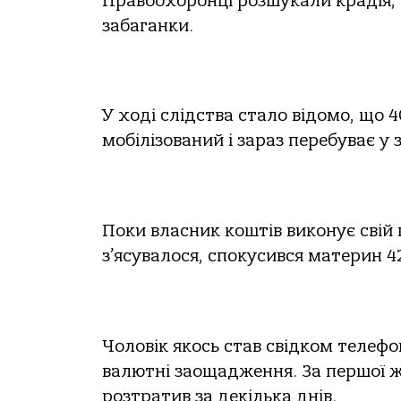
Правоохоронці розшукали крадія, 
забаганки.
У ході слідства стало відомо, що 
мобілізований і зараз перебуває у
Поки власник коштів виконує свій 
з’ясувалося, спокусився материн 4
Чоловік якось став свідком телефон
валютні заощадження. За першої ж 
розтратив за декілька днів.