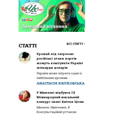
ВСІ СТАТТІ
>
СТАТТІ
Урожай під загрозою:
російські атаки портів
можуть коштувати Україні
мільярди доларів
Україна може зібрати один із
найбільших врожаїв...
АНАСТАСІЯ КВІТКОВСЬКА
У Мюнхені відбувся IX
Міжнародний вокальний
конкурс імені Квітки Цісик
Мюнхен. Німеччина. В
Консультаційній установі