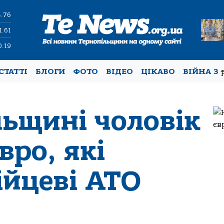
4.76
1.61
0.19
СТАТТІ
БЛОГИ
ФОТО
ВІДЕО
ЦІКАВО
ВІЙНА З
льщині чоловік
вро, які
ійцеві АТО