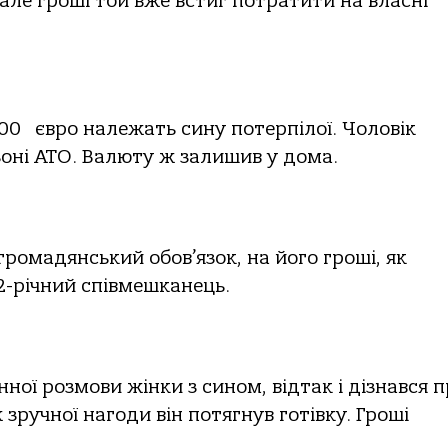
але гроші той вже встиг потратити на власні
400 євро належать сину потерпілої. Чоловік
 зоні АТО. Валюту ж залишив у дома.
громадянський обов’язок, на його гроші, як
2-річний співмешканець.
ної розмови жінки з сином, відтак і дізнався 
зручної нагоди він потягнув готівку. Гроші