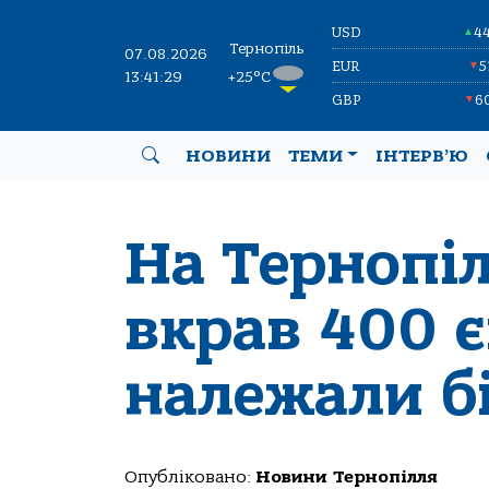
USD
4
▲
Тернопіль
07.08.2026
EUR
5
▼
13:41:30
+25°C
GBP
6
▼
НОВИНИ
ТЕМИ
ІНТЕРВ’Ю
На Тернопі
вкрав 400 є
належали б
Опубліковано:
Новини Тернопілля