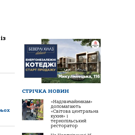
із
СТРІЧКА НОВИН
«Надзвичайникам»
допомагають
рьох
«Світова центральна
кухня» і
тернопільський
ресторатор