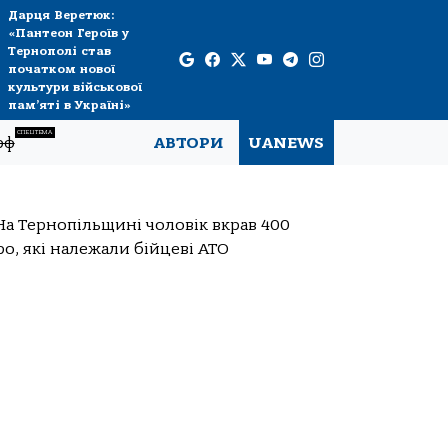
Дарця Веретюк:
«Пантеон Героїв у
Тернополі став
початком нової
культури військової
пам’яті в Україні»
СПЕЦТЕМА
рф
АВТОРИ
UANEWS