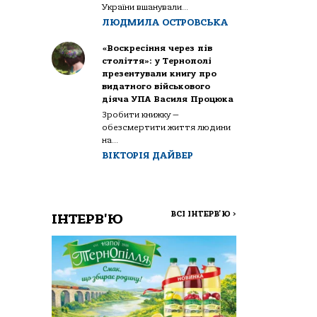
України вшанували...
ЛЮДМИЛА ОСТРОВСЬКА
«Воскресіння через пів
століття»: у Тернополі
презентували книгу про
видатного військового
діяча УПА Василя Процюка
Зробити книжку —
обезсмертити життя людини
на...
ВІКТОРІЯ ДАЙВЕР
ВСІ ІНТЕРВ'Ю
>
ІНТЕРВ'Ю