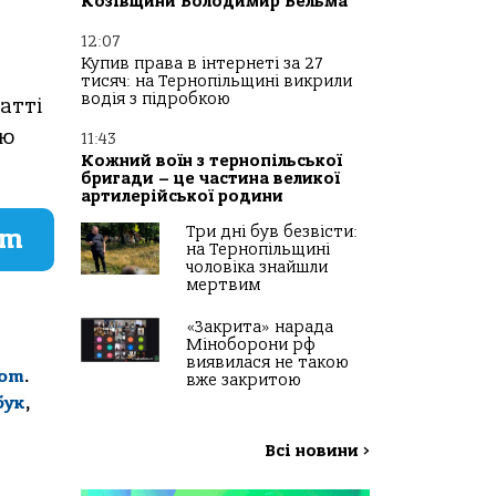
Козівщини Володимир Вельма
12:07
Купив права в інтернеті за 27
тисяч: на Тернопільщині викрили
водія з підробкою
атті
тю
11:43
Кожний воїн з тернопільської
бригади – це частина великої
артилерійської родини
Три дні був безвісти:
am
на Тернопільщині
чоловіка знайшли
мертвим
«Закрита» нарада
Міноборони рф
виявилася не такою
com
.
вже закритою
бук
,
Всі новини
>