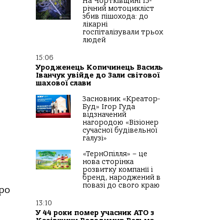
На Чортківщині 15-
річний мотоцикліст
збив пішохода: до
лікарні
госпіталізували трьох
людей
15:06
Уродженець Копичинець Василь
Іванчук увійде до Зали світової
шахової слави
Засновник «Креатор-
Буд» Ігор Гуда
відзначений
нагородою «Візіонер
сучасної будівельної
галузі»
«ТернОпілля» – це
нова сторінка
розвитку компанії і
бренд, народжений в
повазі до свого краю
про
13:10
У 44 роки помер учасник АТО з