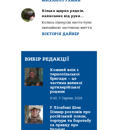
МИХАЙЛО УХМАН
Кілька щирих рядків,
написаних від руки…
Колись паперові листи були
звичайною частиною життя...
ВІКТОРІЯ ДАЙВЕР
ВИБІР РЕДАКЦІЇ
Кожний воїн з
тернопільської
бригади – це
частина великої
артилерійської
родини
11:43, 7 Серпня, 2026
У Лісабоні Шон
Піннер розповів про
російський полон,
тортури та боротьбу
за правду про
Україну