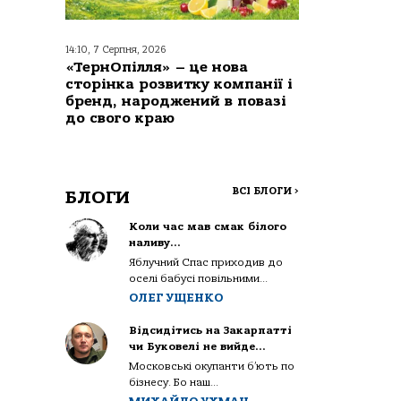
14:10, 7 Серпня, 2026
«ТернОпілля» – це нова
сторінка розвитку компанії і
бренд, народжений в повазі
до свого краю
ВСІ БЛОГИ
>
БЛОГИ
Коли час мав смак білого
наливу…
Яблучний Спас приходив до
оселі бабусі повільними...
ОЛЕГ УЩЕНКО
Відсидітись на Закарпатті
чи Буковелі не вийде…
Московські окупанти б’ють по
бізнесу. Бо наш...