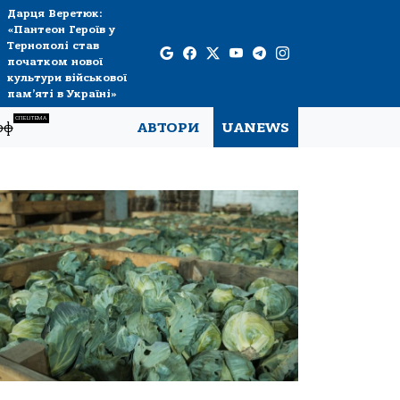
Дарця Веретюк:
«Пантеон Героїв у
Тернополі став
початком нової
культури військової
пам’яті в Україні»
СПЕЦТЕМА
рф
АВТОРИ
UANEWS