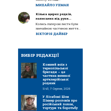
МИХАЙЛО УХМАН
Кілька щирих рядків,
написаних від руки…
Колись паперові листи були
звичайною частиною життя...
ВІКТОРІЯ ДАЙВЕР
ВИБІР РЕДАКЦІЇ
Кожний воїн з
тернопільської
бригади – це
частина великої
артилерійської
родини
11:43, 7 Серпня, 2026
У Лісабоні Шон
Піннер розповів про
російський полон,
тортури та боротьбу