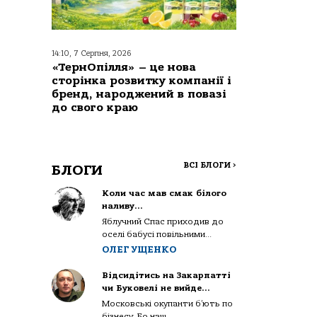
14:10, 7 Серпня, 2026
«ТернОпілля» – це нова
сторінка розвитку компанії і
бренд, народжений в повазі
до свого краю
ВСІ БЛОГИ
>
БЛОГИ
Коли час мав смак білого
наливу…
Яблучний Спас приходив до
оселі бабусі повільними...
ОЛЕГ УЩЕНКО
Відсидітись на Закарпатті
чи Буковелі не вийде…
Московські окупанти б’ють по
бізнесу. Бо наш...