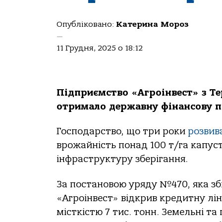
Опубліковано:
Катерина Мороз
—
11 Грудня, 2025 о 18:12
Підприємство «Агроінвест» з Те
отримало державну фінансову п
Господарство, що три роки
розвив
врожайність понад 100 т/га капуст
інфраструктуру зберігання.
За постановою уряду №470, яка зб
«Агроінвест» відкрив кредитну лі
місткістю 7 тис. тонн. Земельні т