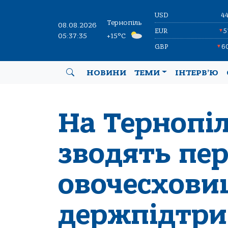
USD
4
Тернопіль
08.08.2026
EUR
5
▼
05:37:36
+15°C
GBP
6
▼
НОВИНИ
ТЕМИ
ІНТЕРВ’Ю
На Тернопі
зводять пер
овочесхови
держпідтр