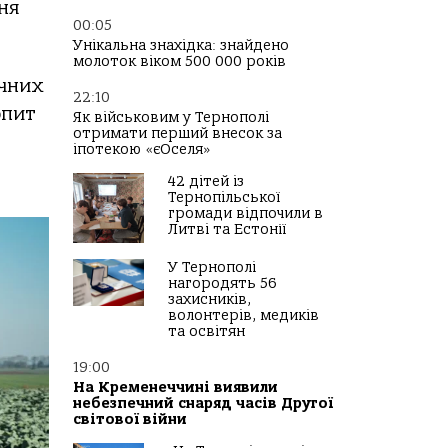
ня
00:05
Унікальна знахідка: знайдено
молоток віком 500 000 років
ачних
22:10
опит
Як військовим у Тернополі
отримати перший внесок за
іпотекою «єОселя»
42 дітей із
Тернопільської
громади відпочили в
Литві та Естонії
У Тернополі
нагородять 56
захисників,
волонтерів, медиків
та освітян
19:00
На Кременеччині виявили
небезпечний снаряд часів Другої
світової війни