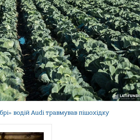
ебрі» водій Audi травмував пішохідку