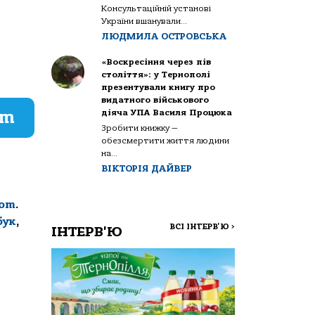
Консультаційній установі
України вшанували...
ЛЮДМИЛА ОСТРОВСЬКА
«Воскресіння через пів
століття»: у Тернополі
презентували книгу про
видатного військового
am
діяча УПА Василя Процюка
Зробити книжку —
обезсмертити життя людини
на...
ВІКТОРІЯ ДАЙВЕР
com
.
бук
,
ВСІ ІНТЕРВ'Ю
>
ІНТЕРВ'Ю