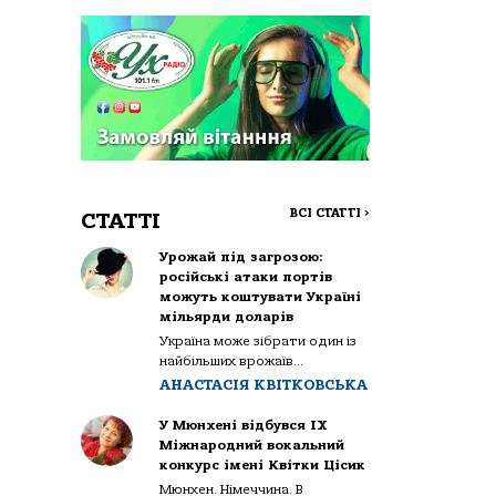
ВСІ СТАТТІ
>
СТАТТІ
Урожай під загрозою:
російські атаки портів
можуть коштувати Україні
мільярди доларів
Україна може зібрати один із
найбільших врожаїв...
АНАСТАСІЯ КВІТКОВСЬКА
У Мюнхені відбувся IX
Міжнародний вокальний
конкурс імені Квітки Цісик
Мюнхен. Німеччина. В