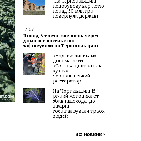
На Тернопільщині
недобудову вартістю
понад 50 млн грн
повернули державі
17:07
Понад 3 тисячі звернень через
домашнє насильство
зафіксували на Тернопільщині
«Надзвичайникам»
допомагають
«Світова центральна
кухня» і
тернопільський
ресторатор
На Чортківщині 15-
річний мотоцикліст
збив пішохода: до
лікарні
госпіталізували трьох
людей
Всі новини
>