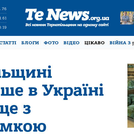
4.76
1.61
0.19
СТАТТІ
БЛОГИ
ФОТО
ВІДЕО
ЦІКАВО
ВІЙНА З
льщині
ше в Україні
ще з
имкою