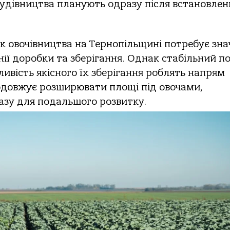
удівництва планують одразу після встановлен
ок овочівництва на Тернопільщині потребує зн
інії доробки та зберігання. Однак стабільний п
ивість якісного їх зберігання роблять напрям
довжує розширювати площі під овочами,
базу для подальшого розвитку.