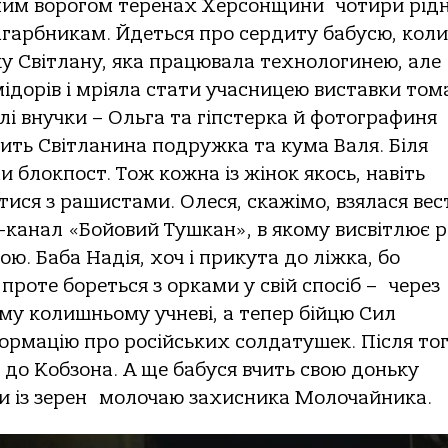
ним ворогом теренах Херсонщини чотири рідн
загарбникам. Йдеться про сердиту бабусю, ко
ьку Світлану, яка працювала технологинею, але
ідорів і мріяла стати учасницею виставки тома
ослі внучки – Ольга та гіпстерка й фотографиня
дить Світланина подружка та кума Валя. Біля
и блокпост. Тож кожна із жінок якось, навіть
тися з рашистами. Олеся, скажімо, взялася вес
канал «Бойовий Тушкан», в якому висвітлює рі
ою. Баба Надія, хоч і прикута до ліжка, бо
роте бореться з орками у свій спосіб – через
у колишньому учневі, а тепер бійцю Сил
ормацію про російських солдатушек. Після тог
т до Кобзона. А ще бабуся вчить свою доньку
ти із зерен молочаю захисника Молочайника.