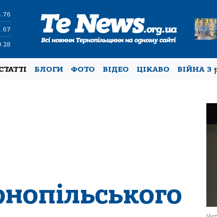
4.76
1.67
0.28
СТАТТІ
БЛОГИ
ФОТО
ВІДЕО
ЦІКАВО
ВІЙНА З
рнопільського
Чит