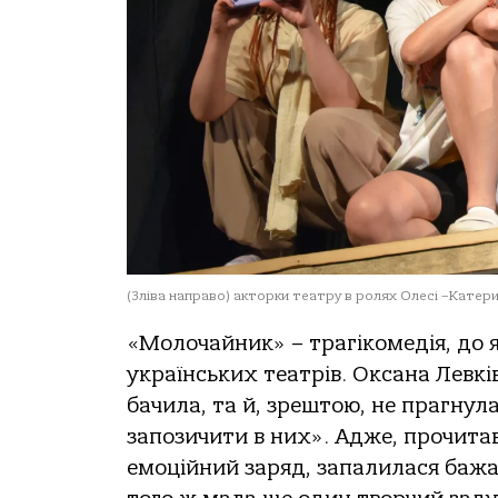
(Зліва направо) акторки театру в ролях Олесі –Катерин
«Молочайник» – трагікомедія, до я
українських театрів. Оксана Левкі
бачила, та й, зрештою, не прагнул
запозичити в них». Адже, прочита
емоційний заряд, запалилася бажан