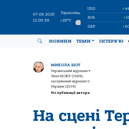
USD
4
▲
Тернопіль
07.08.2026
EUR
5
▲
12:06:40
+28°C
GBP
6
▲
НОВИНИ
ТЕМИ
ІНТЕРВ’Ю
МИКОЛА ШОТ
Український журналіст.
Член НСЖУ (1989),
заслужений журналіст
України (2019)
Усі публікації автора
>
На сцені Те