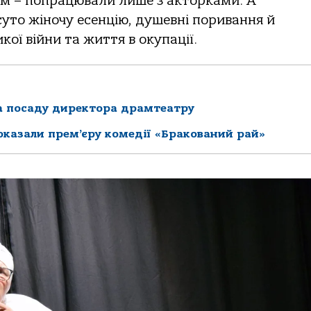
ум – попрацювали лише з акторками. А
суто жіночу есенцію, душевні поривання й
ої війни та життя в окупації.
на посаду директора драмтеатру
оказали прем’єру комедії «Бракований рай»