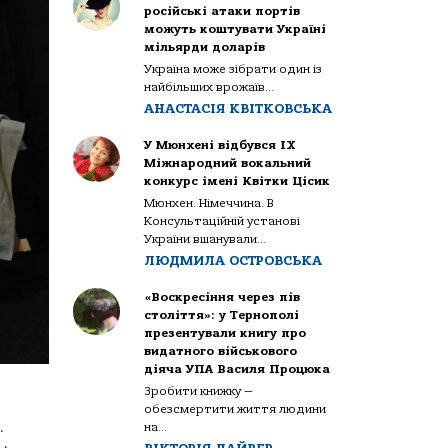
російські атаки портів
можуть коштувати Україні
мільярди доларів
Україна може зібрати один із
найбільших врожаїв...
АНАСТАСІЯ КВІТКОВСЬКА
У Мюнхені відбувся IX
Міжнародний вокальний
конкурс імені Квітки Цісик
Мюнхен. Німеччина. В
Консультаційній установі
України вшанували...
ЛЮДМИЛА ОСТРОВСЬКА
«Воскресіння через пів
століття»: у Тернополі
презентували книгу про
видатного військового
діяча УПА Василя Процюка
Зробити книжку —
обезсмертити життя людини
.
на...