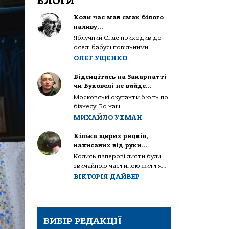
БЛОГИ
Коли час мав смак білого
наливу…
Яблучний Спас приходив до
оселі бабусі повільними...
ОЛЕГ УЩЕНКО
Відсидітись на Закарпатті
чи Буковелі не вийде…
Московські окупанти б’ють по
бізнесу. Бо наш...
МИХАЙЛО УХМАН
Кілька щирих рядків,
написаних від руки…
Колись паперові листи були
звичайною частиною життя...
ВІКТОРІЯ ДАЙВЕР
ВИБІР РЕДАКЦІЇ