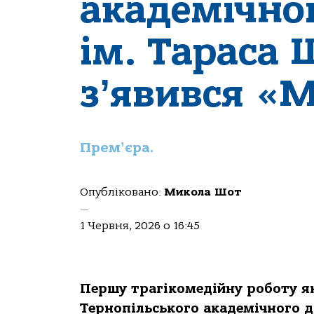
академічно
ім. Тараса
зʼявився «
Премʼєра.
Опубліковано:
Микола Шот
—
1 Червня, 2026 о 16:45
Першу трагікомедійну роботу я
Тернопільського академічного д