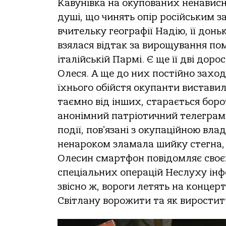
Кавунівка на окупованих ненавис
душі, що чинять опір російським 
вчительку географії Надію, її дон
взялася відтак за вирощування пом
італійській Пармі. Є ще її дві дор
Олеся. А ще до них постійно захо
їхнього обійстя окупанти виставил
таємно від інших, старається боро
анонімний патріотичний телеграм-
події, повʼязані з окупаційною влад
ненароком зламала шийку стегна, п
Олесин смартфон повідомляє своєм
спеціальних операцій Неслуху інф
звісно ж, вороги летять на концер
Світлану ворожити та як вирости