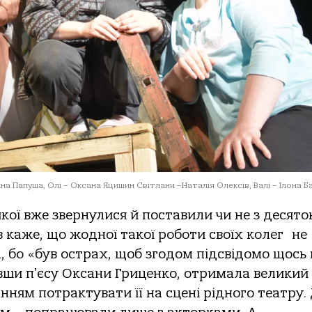
а Папуша, Олі – Оксана Яцишин Світлани –Наталія Олексів, Валі – Ілона Ба
кої вже звернулися й поставили чи не з десято
в каже, що жодної такої роботи своїх колег не
а, бо «був острах, щоб згодом підсвідомо щось 
вши пʼєсу Оксани Гриценко, отримала великий
ням потрактувати її на сцені рідного театру.