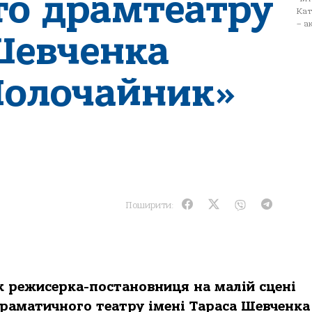
го драмтеатру
Кат
– а
 Шевченка
Молочайник»
Поширити:
к режисерка-постановниця на малій сцені
раматичного театру імені Тараса Шевченка