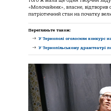
того ж мала ще один творчий зад
«Молочайник», власне, відтворив 
патріотичний стан на початку велик
Перегляньте також:
У Тернополі оголосили конкурс 
У Тернопільському драмтеатрі п