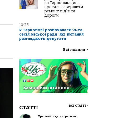
на Тернопільщині
просять завершити
ремонт під’їзної
дороги
10:25
У Тернополі розпочалася 59-та
сесія міської ради: які питання
розглядають депутати
Всі новини
>
ВСІ СТАТТІ
>
СТАТТІ
Урожай під загрозою: