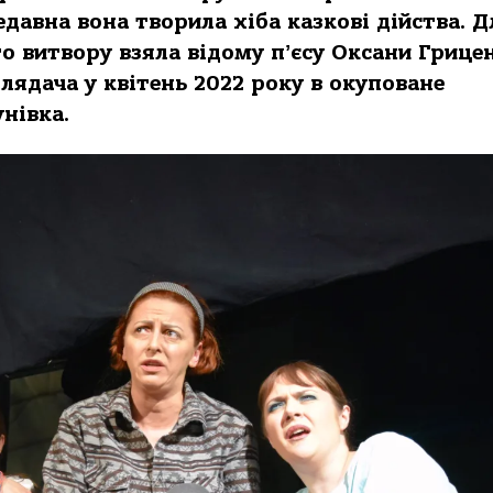
давна вона творила хіба казкові дійства. Д
о витвору взяла відому пʼєсу Оксани Грице
лядача у квітень 2022 року в окуповане
нівка.