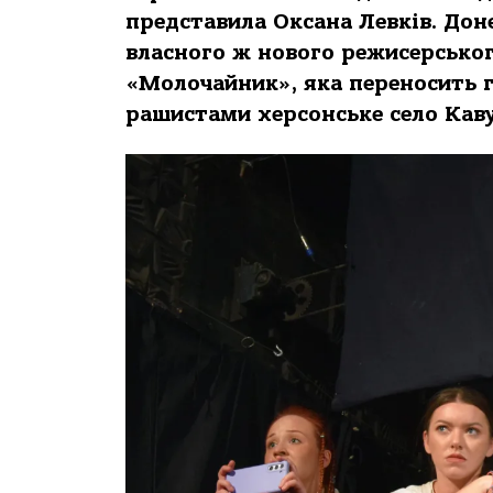
представила Оксана Левків. Доне
власного ж нового режисерськог
«Молочайник», яка переносить г
рашистами херсонське село Каву