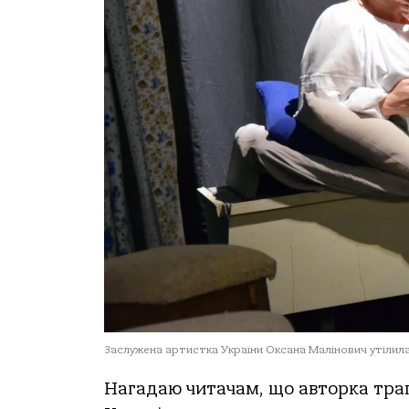
Заслужена артистка України Оксана Малінович утілила
Нагадаю читачам, що авторка трагік