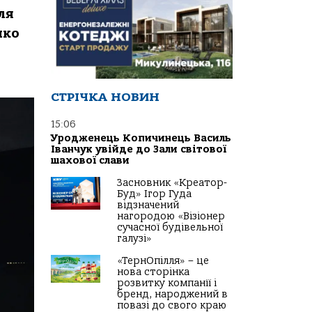
ля
нко
СТРІЧКА НОВИН
15:06
Уродженець Копичинець Василь
Іванчук увійде до Зали світової
шахової слави
Засновник «Креатор-
Буд» Ігор Гуда
відзначений
нагородою «Візіонер
сучасної будівельної
галузі»
«ТернОпілля» – це
нова сторінка
розвитку компанії і
бренд, народжений в
повазі до свого краю