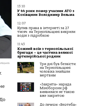
13:10
У 44 роки помер учасник АТО з
Козівщини Володимир Вельма
12:07
Купив права в інтернеті за 27
тисяч: на Тернопільщині викрили
водія з підробкою
11:43
Кожний воїн з тернопільської
бригади – це частина великої
артилерійської родини
ліцька.
Три дні був безвісти:
на Тернопільщині
чоловіка знайшли
к
мертвим
«Закрита» нарада
не
Міноборони рф
виявилася не такою
вже закритою
 До
До печери «Вертеба»