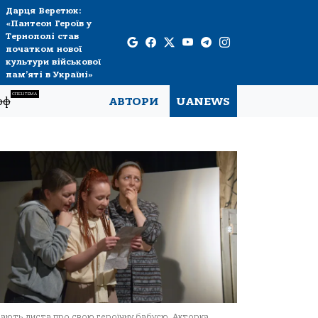
Дарця Веретюк:
«Пантеон Героїв у
Тернополі став
початком нової
культури військової
пам’яті в Україні»
СПЕЦТЕМА
рф
АВТОРИ
UANEWS
ають листа про свою героїчну бабусю. Акторка