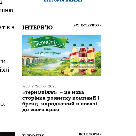
ВІКТОРІЯ ДАЙВЕР
і
лишню
ВСІ ІНТЕРВ'Ю
>
тів в
ІНТЕРВ'Ю
ти
зні
14:10, 7 Серпня, 2026
«ТернОпілля» – це нова
сторінка розвитку компанії і
о,
бренд, народжений в повазі
до свого краю
ВСІ БЛОГИ
>