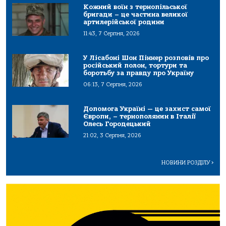
Кожний воїн з тернопільської
бригади – це частина великої
артилерійської родини
11:43, 7 Серпня, 2026
У Лісабоні Шон Піннер розповів про
російський полон, тортури та
боротьбу за правду про Україну
06:13, 7 Серпня, 2026
Допомога Україні — це захист самої
Європи, – тернополянин в Італії
Олесь Городецький
21:02, 3 Серпня, 2026
НОВИНИ РОЗДІЛУ
>