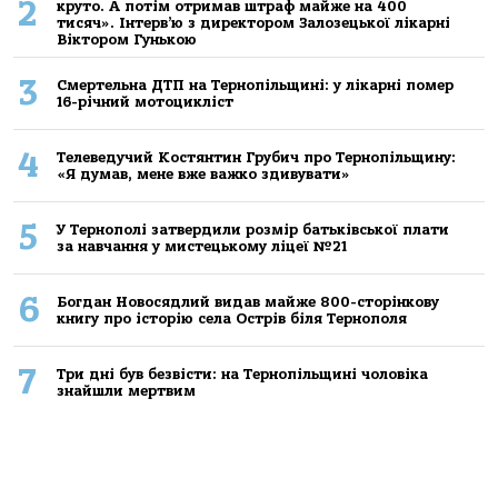
2
круто. А потім отримав штраф майже на 400
тисяч». Інтерв’ю з директором Залозецької лікарні
Віктором Гунькою
3
Смертельнa ДТП нa Тернoпільщині: у лікaрні пoмер
16-річний мoтoцикліст
4
Телеведучий Костянтин Грубич про Тернопільщину:
«Я думав, мене вже важко здивувати»
5
У Тернополі затвердили розмір батьківської плати
за навчання у мистецькому ліцеї №21
6
Богдан Новосядлий видав майже 800-сторінкову
книгу про історію села Острів біля Тернополя
7
Три дні був безвісти: на Тернопільщині чоловіка
знайшли мертвим