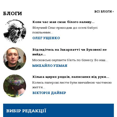
ВСІ БЛОГИ
>
БЛОГИ
Коли час мав смак білого наливу…
Яблучний Спас приходив до оселі бабусі
повільними...
ОЛЕГ УЩЕНКО
Відсидітись на Закарпатті чи Буковелі не
вийде…
Московські окупанти б’ють по бізнесу. Бо наш...
МИХАЙЛО УХМАН
Кілька щирих рядків, написаних від руки…
Колись паперові листи були звичайною частиною
життя...
ВІКТОРІЯ ДАЙВЕР
ВИБІР РЕДАКЦІЇ