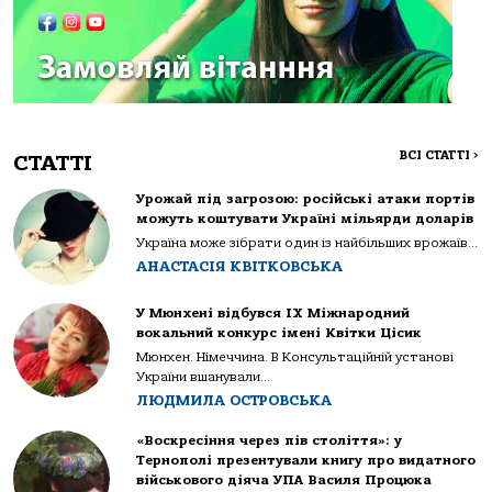
ВСІ СТАТТІ
>
СТАТТІ
Урожай під загрозою: російські атаки портів
можуть коштувати Україні мільярди доларів
Україна може зібрати один із найбільших врожаїв...
АНАСТАСІЯ КВІТКОВСЬКА
У Мюнхені відбувся IX Міжнародний
вокальний конкурс імені Квітки Цісик
Мюнхен. Німеччина. В Консультаційній установі
України вшанували...
ЛЮДМИЛА ОСТРОВСЬКА
«Воскресіння через пів століття»: у
Тернополі презентували книгу про видатного
військового діяча УПА Василя Процюка