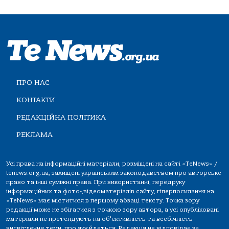
ПРО НАС
КОНТАКТИ
РЕДАКЦІЙНА ПОЛІТИКА
РЕКЛАМА
Усі права на інформаційні матеріали, розміщені на сайті «TeNews» /
tenews.org.ua, захищені українським законодавством про авторське
право та інші суміжні права. При використанні, передруку
інформаційних та фото-,відеоматеріалів сайту, гіперпосилання на
«TeNews» має міститися в першому абзаці тексту. Точка зору
редакції може не збігатися з точкою зору автора, а усі опубліковані
матеріали не претендують на об'єктивність та всебічність
висвітлення теми, про яку йдеться. Редакція не відповідає за