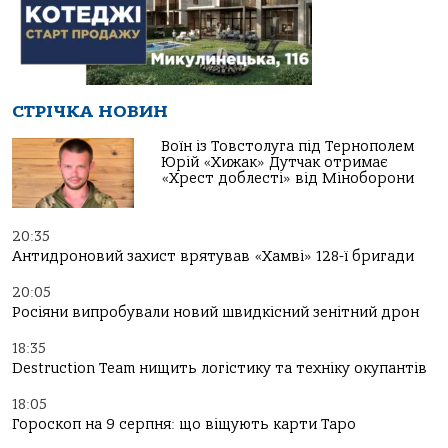
СТРІЧКА НОВИН
Воїн із Товстолуга під Тернополем
Юрій «Хижак» Дутчак отримає
«Хрест доблесті» від Міноборони
20:35
Антидроновий захист врятував «Хамві» 128-ї бригади
20:05
Росіяни випробували новий швидкісний зенітний дрон
18:35
Destruction Team нищить логістику та техніку окупантів
18:05
Гороскоп на 9 серпня: що віщують карти Таро