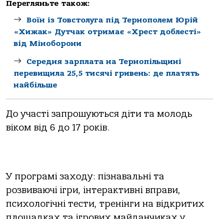
Перегляньте також:
Воїн із Товстолуга під Тернополем Юрій
«Хижак» Дутчак отримає «Хрест доблесті»
від Міноборони
Середня зарплата на Тернопільщині
перевищила 25,5 тисячі гривень: де платять
найбільше
До участі запрошуються діти та молодь
віком від 6 до 17 років.
У програмі заходу: пізнавальні та
розвиваючі ігри, інтерактивні вправи,
психологічні тести, тренінги на відкритих
площадках та ігрових майданчиках у