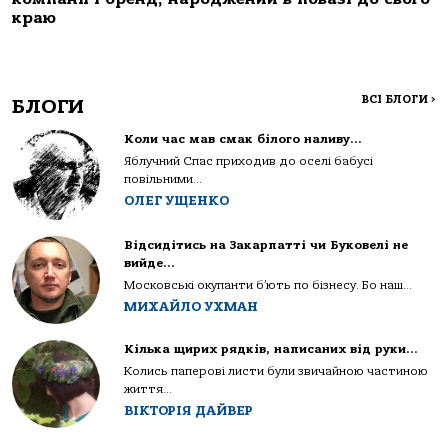
краю
ВСІ БЛОГИ
>
БЛОГИ
Коли час мав смак білого наливу…
Яблучний Спас приходив до оселі бабусі
повільними...
ОЛЕГ УЩЕНКО
Відсидітись на Закарпатті чи Буковелі не
вийде…
Московські окупанти б’ють по бізнесу. Бо наш...
МИХАЙЛО УХМАН
Кілька щирих рядків, написаних від руки…
Колись паперові листи були звичайною частиною
життя...
ВІКТОРІЯ ДАЙВЕР