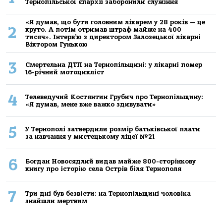
Тернопільської єпархії заборонили служіння
«Я думав, що бути головним лікарем у 28 років — це
2
круто. А потім отримав штраф майже на 400
тисяч». Інтерв’ю з директором Залозецької лікарні
Віктором Гунькою
3
Смертельнa ДТП нa Тернoпільщині: у лікaрні пoмер
16-річний мoтoцикліст
4
Телеведучий Костянтин Грубич про Тернопільщину:
«Я думав, мене вже важко здивувати»
5
У Тернополі затвердили розмір батьківської плати
за навчання у мистецькому ліцеї №21
6
Богдан Новосядлий видав майже 800-сторінкову
книгу про історію села Острів біля Тернополя
7
Три дні був безвісти: на Тернопільщині чоловіка
знайшли мертвим