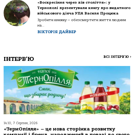
«Воскресіння через пів століття»: у
Тернополі презентували книгу про видатного
військового діяча УПА Василя Процюка
Зробити книжку — обезсмертити життя людини
на...
ВІКТОРІЯ ДАЙВЕР
ВСІ ІНТЕРВ'Ю
>
ІНТЕРВ'Ю
14:10, 7 Серпня, 2026
«ТернОпілля» – це нова сторінка розвитку
компанії і бренд, народжений в повазі до свого