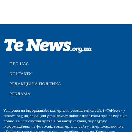
ПРО НАС
КОНТАКТИ
РЕДАКЦІЙНА ПОЛІТИКА
РЕКЛАМА
Усі права на інформаційні матеріали, розміщені на сайті «TeNews» /
tenews.org.ua, захищені українським законодавством про авторське
право та інші суміжні права. При використанні, передруку
інформаційних та фото-,відеоматеріалів сайту, гіперпосилання на
«TeNews» має міститися в першому абзаці тексту. Точка зору